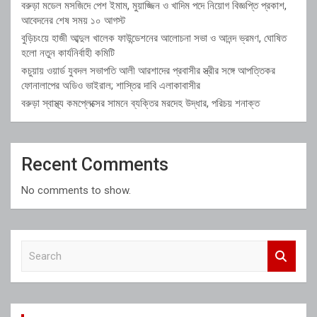
বরুড়া মডেল মসজিদে পেশ ইমাম, মুয়াজ্জিন ও খাদিম পদে নিয়োগ বিজ্ঞপ্তি প্রকাশ,
আবেদনের শেষ সময় ১০ আগস্ট
বুড়িচংয়ে হাজী আব্দুল খালেক ফাউন্ডেশনের আলোচনা সভা ও আনন্দ ভ্রমণ, ঘোষিত
হলো নতুন কার্যনির্বাহী কমিটি
কচুয়ায় ওয়ার্ড যুবদল সভাপতি আলী আরশাদের প্রবাসীর স্ত্রীর সঙ্গে আপত্তিকর
ফোনালাপের অডিও ভাইরাল; শাস্তির দাবি এলাকাবাসীর
বরুড়া স্বাস্থ্য কমপ্লেক্সের সামনে ব্যক্তির মরদেহ উদ্ধার, পরিচয় শনাক্ত
Recent Comments
No comments to show.
S
e
a
r
c