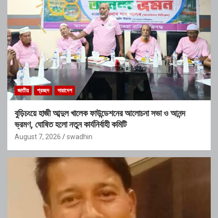
জাতীয়
প্রচ্ছদ
সারাদেশ
বুড়িচংয়ে হাজী আব্দুল খালেক ফাউন্ডেশনের আলোচনা সভা ও আনন্দ
ভ্রমণ, ঘোষিত হলো নতুন কার্যনির্বাহী কমিটি
August 7, 2026
swadhin