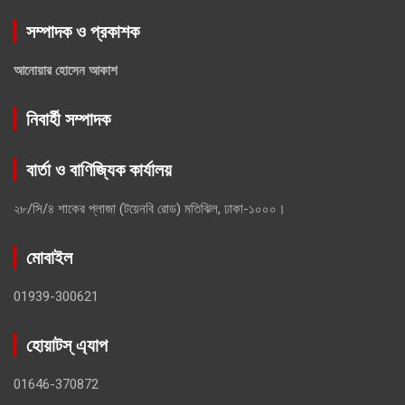
সম্পাদক ও প্রকাশক
আনোয়ার হোসেন আকাশ
নিবার্হী সম্পাদক
বার্তা ও বাণিজ্যিক কার্যালয়
২৮/সি/৪ শাকের প্লাজা (টয়েনবি রোড) মতিঝিল, ঢাকা-১০০০।
মোবাইল
01939-300621
হোয়াটস্ এ্যাপ
01646-370872