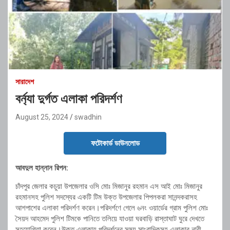
সারাদেশ
বর্ন্যা দুর্গত এলাকা পরিদর্শণ
August 25, 2024
swadhin
ফটোকার্ড ডাউনলোড
আবদুল হান্নান রিপন:
চাঁদপুর জেলার কচুয়া উপজেলার ওসি মোঃ মিজানুর রহমান এস আই মোঃ মিজানুর
রহমানসহ পুলিশ সদস্যের একটি টিম উক্ত উপজেলার পিপলকরা সানন্দকরাসহ
আশপাশের এলাকা পরিদর্শণ করেন।পরিদর্শণে গেলে ৬নং ওয়ার্ডের গ্রাম পুলিশ মোঃ
সৈয়দ আহমেদ পুলিশ টিমকে পানিতে তলিয়ে যাওয়া ঘরবাড়ি রাস্তাঘাট ঘুরে দেখতে
সহযোগিতা করেন।উক্ত এলাকায় পরিদর্শনের সময় সাংবাদিকসহ এলাকার নারী