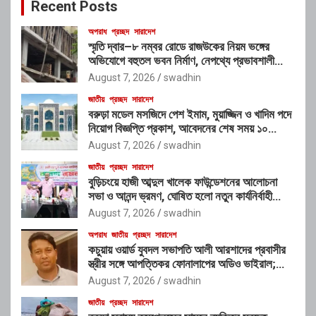
Recent Posts
h
অপরাধ
প্রচ্ছদ
সারাদেশ
স্মৃতি দ্বার–৮ নম্বর রোডে রাজউকের নিয়ম ভঙ্গের
অভিযোগে বহুতল ভবন নির্মাণ, নেপথ্যে প্রভাবশালী
চক্রের যোগসাজশের প্রশ্ন
August 7, 2026
swadhin
জাতীয়
প্রচ্ছদ
সারাদেশ
বরুড়া মডেল মসজিদে পেশ ইমাম, মুয়াজ্জিন ও খাদিম পদে
নিয়োগ বিজ্ঞপ্তি প্রকাশ, আবেদনের শেষ সময় ১০
আগস্ট
August 7, 2026
swadhin
জাতীয়
প্রচ্ছদ
সারাদেশ
বুড়িচংয়ে হাজী আব্দুল খালেক ফাউন্ডেশনের আলোচনা
সভা ও আনন্দ ভ্রমণ, ঘোষিত হলো নতুন কার্যনির্বাহী
কমিটি
August 7, 2026
swadhin
অপরাধ
জাতীয়
প্রচ্ছদ
সারাদেশ
কচুয়ায় ওয়ার্ড যুবদল সভাপতি আলী আরশাদের প্রবাসীর
স্ত্রীর সঙ্গে আপত্তিকর ফোনালাপের অডিও ভাইরাল;
শাস্তির দাবি এলাকাবাসীর
August 7, 2026
swadhin
জাতীয়
প্রচ্ছদ
সারাদেশ