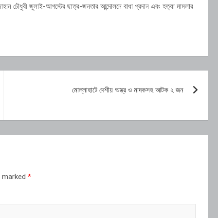
াহান চৌধুরী জুলাই-আগস্টের ছাত্র-জনতার আন্দোলনে বাধা প্রদান এবং হত্যা মামলার
মোল্লাহাটে দেশীয় অস্ত্র ও মাদকসহ আটক ২ জন
re marked
*