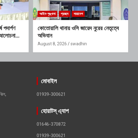
আইন-শৃঙ্খলা
প্রচ্ছদ
সারাদেশ
 পদার্পণ
কোতোয়ালি থানায় ওসি জায়েদ নুরের নেতৃত্বে
 আলোচনা
অভিযান
August 8, 2026
swadhin
মোবাইল
ঝিল,
01939-300621
হোয়াটস্ এ্যাপ
01646-370872
01939-300621