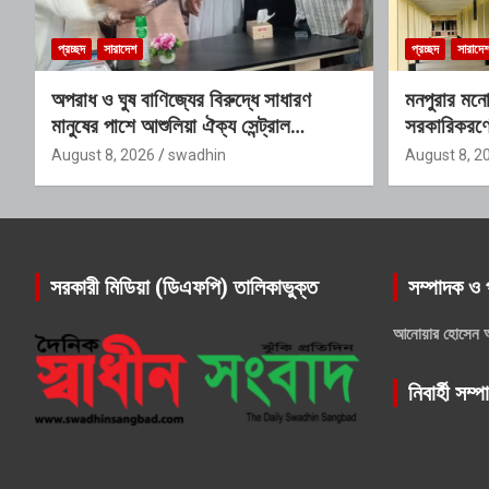
প্রচ্ছদ
সারাদেশ
প্রচ্ছদ
সারাদে
অপরাধ ও ঘুষ বাণিজ্যের বিরুদ্ধে সাধারণ
মনপুরার মন
মানুষের পাশে আশুলিয়া ঐক্য সেন্ট্রাল
সরকারিকরণের 
প্রেসক্লাব
August 8, 2026
swadhin
August 8, 2
সরকারী মিডিয়া (ডিএফপি) তালিকাভুক্ত
সম্পাদক ও 
আনোয়ার হোসেন 
নিবার্হী সম্