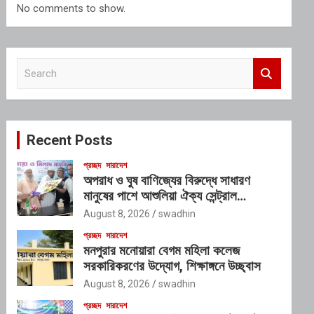
No comments to show.
S
e
a
r
c
Recent Posts
h
প্রচ্ছদ
সারাদেশ
অপরাধ ও ঘুষ বাণিজ্যের বিরুদ্ধে সাধারণ
মানুষের পাশে আশুলিয়া ঐক্য সেন্ট্রাল
প্রেসক্লাব
August 8, 2026
swadhin
প্রচ্ছদ
সারাদেশ
মনপুরার মনোয়ারা বেগম মহিলা কলেজ
সরকারিকরণের উদ্যোগ, শিক্ষাঙ্গনে উচ্ছ্বাস
August 8, 2026
swadhin
প্রচ্ছদ
সারাদেশ