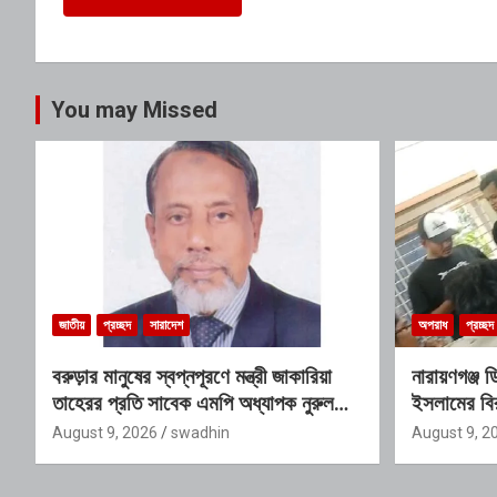
You may Missed
জাতীয়
প্রচ্ছদ
সারাদেশ
অপরাধ
প্রচ্ছদ
বরুড়ার মানুষের স্বপ্নপূরণে মন্ত্রী জাকারিয়া
নারায়ণগঞ্জ 
তাহেরর প্রতি সাবেক এমপি অধ্যাপক নুরুল
ইসলামের বি
ইসলাম মিলনের আহ্বান
কর্মকাণ্ডে
August 9, 2026
swadhin
August 9, 2