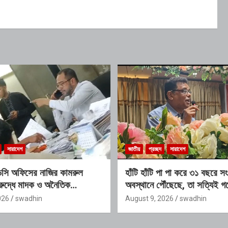
সারাদেশ
জাতীয়
প্রচ্ছদ
সারাদেশ
ডিসি অফিসের নাজির কামরুল
হাঁটি হাঁটি পা পা করে ৩১ বছরে
রুদ্ধে মাদক ও অনৈতিক
অবস্থানে পৌঁছেছে, তা সত্যিই গর
র অভিযোগ
অতিরিক্ত ডিআইজি
026
swadhin
August 9, 2026
swadhin