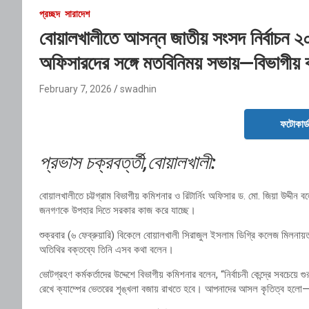
প্রচ্ছদ
সারাদেশ
বোয়ালখালীতে আসন্ন জাতীয় সংসদ নির্বাচন ২০২
অফিসারদের সঙ্গে মতবিনিময় সভায়—বিভাগীয়
February 7, 2026
swadhin
ফটোকার্
প্রভাস চক্রবর্ত্তী,বোয়ালখালী:
বোয়ালখালীতে চট্টগ্রাম বিভাগীয় কমিশনার ও রিটার্নিং অফিসার ড. মো. জিয়া উদ্দীন বলে
জনগণকে উপহার দিতে সরকার কাজ করে যাচ্ছে।
শুক্রবার (৬ ফেব্রুয়ারি) বিকেলে বোয়ালখালী সিরাজুল ইসলাম ডিগ্রি কলেজ মিলনায়
অতিথির বক্তব্যে তিনি এসব কথা বলেন।
ভোটগ্রহণ কর্মকর্তাদের উদ্দেশে বিভাগীয় কমিশনার বলেন, “নির্বাচনী কেন্দ্রে সবচেয়ে গ
রেখে ক্যাম্পের ভেতরের শৃঙ্খলা বজায় রাখতে হবে। আপনাদের আসল কৃতিত্ব হলো—ভ