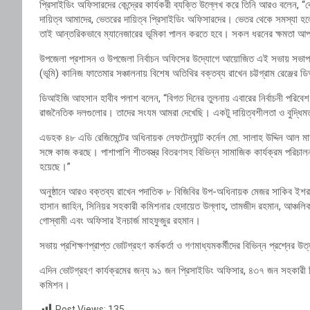
প্রিসাইডিং অফিসারদের কেন্দ্রের কার্যকরী ব্যক্তি উল্লেখ করে তিনি আরও বলেন, “
দায়িত্ব আমাদের, ভেতরের দায়িত্ব প্রিসাইডিং অফিসারদের। ভেতর থেকে সমস্যা হলে
তাই আন্তরিকভাবে ম্যানেজারের ভূমিকা পালন করতে হবে। সকল ধরনের ক্ষমতা আপ
উপজেলা প্রশাসন ও উপজেলা নির্বাচন অফিসের উদ্যোগে আয়োজিত এই সভায় সভাপত
(ভূমি) কানিজ ফাতেমার সঞ্চালনায় বিশেষ অতিথির বক্তব্য রাখেন চট্টগ্রাম রেঞ্জ
ডিআইজি আহসান হাবীব পলাশ বলেন, “বিগত দিনের তুলনায় এবারের নির্বাচনী পরিবে
রাজনৈতিক দলগুলোর। তাদের সংযম আমরা দেখেছি। একটু দায়িত্বশীলতা ও বুদ্ধিম
এডহক ৪৮ এডি রেজিমেন্টের অধিনায়ক লেফটেন্যান্ট কর্নেল মো. সালাহ উদ্দিন আল মামু
সঙ্গে কাজ করছে। পাশাপাশি শীতবস্ত্র বিতরণসহ বিভিন্ন সামাজিক কার্যক্রম পরিচালন
হয়েছে।”
অনুষ্ঠানে আরও বক্তব্য রাখেন পদাতিক ৮ বিজিবির উপ-অধিনায়ক মেজর সাকিব ইশরাক অ
হাসান জাহিন, সিনিয়র সহকারী কমিশনার হেদায়েত উল্লাহ, তামজীদ রহমান, আঞ্চলিক নির্
গোস্বামী এবং অফিসার ইনচার্জ মাহফুজুর রহমান।
সভায় প্রশিক্ষণপ্রাপ্ত ভোটগ্রহণ কর্মকর্তা ও গণমাধ্যমকর্মীদের বিভিন্ন প্রশ্নের উত
এদিন ভোটগ্রহণ কার্যক্রমের জন্য ৯১ জন প্রিসাইডিং অফিসার, ৪৩৭ জন সহকারী প
কমিশন।
Post Views:
135