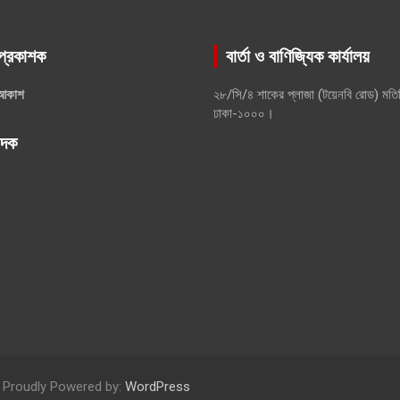
প্রকাশক
বার্তা ও বাণিজ্যিক কার্যালয়
আকাশ
২৮/সি/৪ শাকের প্লাজা (টয়েনবি রোড) মতি
ঢাকা-১০০০।
পাদক
Proudly Powered by:
WordPress