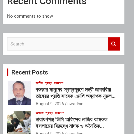
Recent Comments
No comments to show.
S
e
a
r
c
Recent Posts
h
জাতীয়
প্রচ্ছদ
সারাদেশ
বরুড়ার মানুষের স্বপ্নপূরণে মন্ত্রী জাকারিয়া
তাহেরর প্রতি সাবেক এমপি অধ্যাপক নুরুল
ইসলাম মিলনের আহ্বান
August 9, 2026
swadhin
অপরাধ
প্রচ্ছদ
সারাদেশ
নারায়ণগঞ্জ ডিসি অফিসের নাজির কামরুল
ইসলামের বিরুদ্ধে মাদক ও অনৈতিক
কর্মকাণ্ডের অভিযোগ
August 9, 2026
swadhin