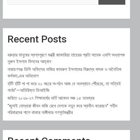
Recent Posts
বরুড়ার মানুষের স্বপ্নপূরণে মন্ত্রী জাকারিয়া তাহেরর প্রতি সাবেক এমপি অধ্যাপক
নুরুল ইসলাম মিলনের আহ্বান
নারায়ণগঞ্জ ডিসি অফিসের নাজির কামরুল ইসলামের বিরুদ্ধে মাদক ও অনৈতিক
কর্মকাণ্ডের অভিযোগ
হাঁটি হাঁটি পা পা করে ৩১ বছরে সংগঠন আজ যে অবস্থানে পৌঁছেছে, তা সত্যিই
গর্বের”—অতিরিক্ত ডিআইজি
জবিতে ২০২৬-২৭ শিক্ষাবর্ষের ভর্তি আবেদন শুরু ১৫ নভেম্বর
“জুলাই যোদ্ধারা জীবন বাজি রেখে দেশকে নতুন করে স্বাধীন করেছেন” শহীদ
পরিবারদের পাশে থাকার অঙ্গীকার গণপূর্তমন্ত্রীর