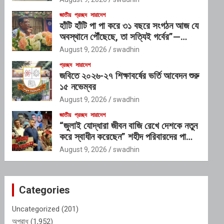
জাতীয়
প্রচ্ছদ
সারাদেশ
হাঁটি হাঁটি পা পা করে ৩১ বছরে সংগঠন আজ যে
অবস্থানে পৌঁছেছে, তা সত্যিই গর্বের”—
অতিরিক্ত ডিআইজি
August 9, 2026
swadhin
প্রচ্ছদ
সারাদেশ
জবিতে ২০২৬-২৭ শিক্ষাবর্ষের ভর্তি আবেদন শুরু
১৫ নভেম্বর
August 9, 2026
swadhin
জাতীয়
প্রচ্ছদ
সারাদেশ
“জুলাই যোদ্ধারা জীবন বাজি রেখে দেশকে নতুন
করে স্বাধীন করেছেন” শহীদ পরিবারদের পাশে
থাকার অঙ্গীকার গণপূর্তমন্ত্রীর
August 9, 2026
swadhin
Categories
Uncategorized
(201)
অপরাধ
(1,952)