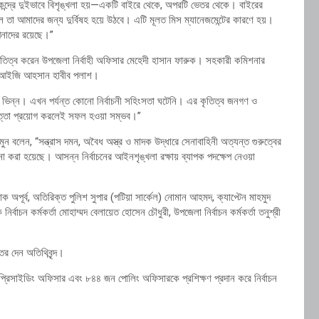
কেন্দ্রে দুইভাবে বিশৃঙ্খলা হয়—একটি বাইরে থেকে, অপরটি ভেতর থেকে। বাইরের
 তা আমাদের জন্য দুর্বিষহ হয়ে উঠবে। এটি মূলত মিস ম্যানেজমেন্টের কারণে হয়।
নাদের রয়েছে।”
িত্ব করেন উপজেলা নির্বাহী অফিসার মেহেদী হাসান ফারুক। সহকারী কমিশনার
ের ডিআইজি আহসান হাবীব পলাশ।
শ ভিন্ন। এখন পর্যন্ত কোনো নির্বাচনী সহিংসতা ঘটেনি। এর কৃতিত্ব জনগণ ও
ত্তা প্রয়োগ করলেই সফল হওয়া সম্ভব।”
ন বলেন, “সন্ত্রাস দমন, অবৈধ অস্ত্র ও মাদক উদ্ধারে সেনাবাহিনী অত্যন্ত গুরুত্বের
া করা হয়েছে। আসন্ন নির্বাচনের আইনশৃঙ্খলা রক্ষায় ব্যাপক পদক্ষেপ নেওয়া
পূর্ব, অতিরিক্ত পুলিশ সুপার (পটিয়া সার্কেল) নোমান আহমদ, ক্যাপ্টেন মাহমুদ
বাচন কর্মকর্তা মোহাম্মদ বেলায়েত হোসেন চৌধুরী, উপজেলা নির্বাচন কর্মকর্তা তনুশ্রী
্তর দেন অতিথিবৃন্দ।
্রিসাইডিং অফিসার এবং ৮৪৪ জন পোলিং অফিসারকে প্রশিক্ষণ প্রদান করে নির্বাচন