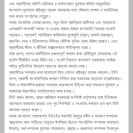
এবং প্রবাসীদের আইনি অধিকার ও কর্মসংস্থান সুরক্ষার দাবিতে আবুধাবিতে
বাংলাদেশ দূতাবাসে রাষ্ট্রদূত তারেক আহমদের সঙ্গে সৌজন্য সাক্ষাৎ ও মতবিনিময়
সভা করেন সংগঠনের নেতৃবৃন্দ।
সভায় সাংবাদিক নেতারা জানান, নতুন ভিসা প্রাপ্তিতে জটিলতা এবং সময়মতো
এমআরপি পাসপোর্ট নবায়ন না হওয়ায় হাজার হাজার বাংলাদেশি বৈধতার সংকটে
পড়েছেন। অনেকেই অতিরিক্ত জরিমানার মুখোমুখি হচ্ছেন, চাকরি হারাচ্ছেন,
ব্যাংকিং সেবা ও চিকিৎসাসহ বিভিন্ন মৌলিক সুবিধা থেকে বঞ্চিত হচ্ছেন। এতে
প্রবাসীদের জীবন ও জীবিকা মারাত্মকভাবে ক্ষতিগ্রস্ত হচ্ছে।
তারা বলেন, দেশের অর্থনীতিতে গুরুত্বপূর্ণ অবদান রাখা রেমিট্যান্স যোদ্ধাদের এই
দুর্ভোগ দীর্ঘায়িত হওয়া উচিত নয়। সংকট নিরসনে বাংলাদেশ সরকারকে সর্বোচ্চ
পর্যায়ে কূটনৈতিক উদ্যোগ গ্রহণের আহ্বান জানান তারা।
প্রবাসীদের সমস্যার কথা মনোযোগ দিয়ে শোনেন রাষ্ট্রদূত তারেক আহমদ। তিনি
বলেন, প্রবাসী বাংলাদেশিদের কল্যাণ নিশ্চিত করা সরকারের অন্যতম অগ্রাধিকার।
ভিসা ও পাসপোর্টসংক্রান্ত সমস্যার কারণগুলো চিহ্নিত করে সমাধানে দূতাবাস ও
সরকারের উচ্চপর্যায়ে সমন্বিতভাবে কাজ চলছে।
তিনি আরও জানান, আরব আমিরাত সরকারের সংশ্লিষ্ট কর্তৃপক্ষের সঙ্গে ইতিবাচক
আলোচনা অব্যাহত রয়েছে এবং খুব শিগগিরই এ সংকটের সমাধান হবে বলে তিনি
আশাবাদ ব্যক্ত করেন।
সভায় বাংলাদেশ প্রেসক্লাব ইউএইর সভাপতি মামুনুর রশীদ ও সাধারণ সম্পাদক
আব্দুল্লাহ আল শাহীনের নেতৃত্বে উপস্থিত ছিলেন সাংগঠনিক সম্পাদক শাফায়াত
উল্লাহ, অর্থ সম্পাদক মুহাম্মদ শাহজাহান, প্রচার ও প্রকাশনা সম্পাদক ইরফানুল