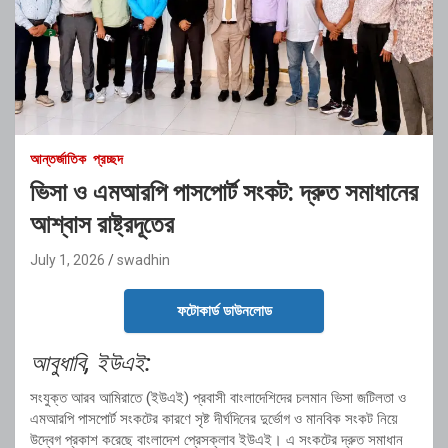
আন্তর্জাতিক
প্রচ্ছদ
ভিসা ও এমআরপি পাসপোর্ট সংকট: দ্রুত সমাধানের
আশ্বাস রাষ্ট্রদূতের
July 1, 2026
swadhin
ফটোকার্ড ডাউনলোড
আবুধাবি, ইউএই:
সংযুক্ত আরব আমিরাতে (ইউএই) প্রবাসী বাংলাদেশিদের চলমান ভিসা জটিলতা ও
এমআরপি পাসপোর্ট সংকটের কারণে সৃষ্ট দীর্ঘদিনের দুর্ভোগ ও মানবিক সংকট নিয়ে
উদ্বেগ প্রকাশ করেছে বাংলাদেশ প্রেসক্লাব ইউএই। এ সংকটের দ্রুত সমাধান