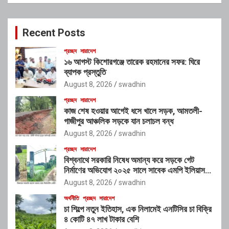
r
c
Recent Posts
h
প্রচ্ছদ
সারাদেশ
১৬ আগস্ট কিশোরগঞ্জে তারেক রহমানের সফর: ঘিরে
ব্যাপক প্রস্তুতি
August 8, 2026
swadhin
প্রচ্ছদ
সারাদেশ
কাজ শেষ হওয়ার আগেই ধসে খালে সড়ক, আমতলী-
গাজীপুর আঞ্চলিক সড়কে যান চলাচল বন্ধ
August 8, 2026
swadhin
প্রচ্ছদ
সারাদেশ
বিশ্বনাথে সরকারি নিষেধ অমান্য করে সড়কে গেট
নির্মাণের অভিযোগ ২০২৫ সালে সাবেক এমপি ইলিয়াস
আলীর নামে নামফলক স্থাপনের অভিযোগ
August 8, 2026
swadhin
অর্থনীতি
প্রচ্ছদ
সারাদেশ
চা শিল্পে নতুন ইতিহাস, এক নিলামেই এনটিসির চা বিক্রি
৪ কোটি ৪৭ লাখ টাকার বেশি