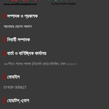
সম্পাদক ও প্রকাশক
আনোয়ার হোসেন আকাশ
নিবার্হী সম্পাদক
বার্তা ও বাণিজ্যিক কার্যালয়
২৮/সি/৪ শাকের প্লাজা (টয়েনবি রোড) মতিঝিল, ঢাকা-১০০০।
মোবাইল
01939-300621
হোয়াটস্ এ্যাপ