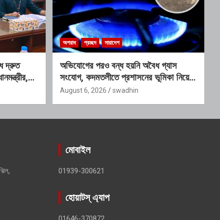
অপরাধ
প্রচ্ছদ
সারাদেশ
ে দ্রুত
অভিযোগের পরও বন্ধ হয়নি অবৈধ গ্যাস
ানমন্ত্রীর,
সংযোগ, কদমতলীতে প্রশাসনের ভূমিকা নিয়ে
 কমিটি
প্রশ্ন
August 6, 2026
swadhin
মোবাইল
ঝিল,
01939-300621
হোয়াটস্ এ্যাপ
01646-370872