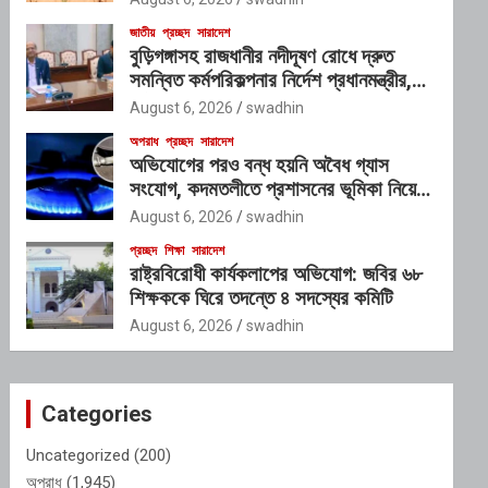
জাতীয়
প্রচ্ছদ
সারাদেশ
বুড়িগঙ্গাসহ রাজধানীর নদীদূষণ রোধে দ্রুত
সমন্বিত কর্মপরিকল্পনার নির্দেশ প্রধানমন্ত্রীর,
গঠিত হচ্ছে আন্তঃসংস্থা সমন্বয় কমিটি
August 6, 2026
swadhin
অপরাধ
প্রচ্ছদ
সারাদেশ
অভিযোগের পরও বন্ধ হয়নি অবৈধ গ্যাস
সংযোগ, কদমতলীতে প্রশাসনের ভূমিকা নিয়ে
প্রশ্ন
August 6, 2026
swadhin
প্রচ্ছদ
শিক্ষা
সারাদেশ
রাষ্ট্রবিরোধী কার্যকলাপের অভিযোগ: জবির ৬৮
শিক্ষককে ঘিরে তদন্তে ৪ সদস্যের কমিটি
August 6, 2026
swadhin
Categories
Uncategorized
(200)
অপরাধ
(1,945)