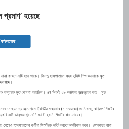
ুল প্রমাণ’ হয়েছে
ড ডাউনলোড
সহ নানা কারণে এটি হয়ে থাকে। কিন্তু হাসপাতালে সদ্য ভূমিষ্ট শিশু কন্যাকে মৃত
দরাবাদে।
িশু কন্যাকে মৃত ঘোষণা করেছিল। ওই শিশুটি ২৮ অক্টোবর জন্মগ্রহণ করে। মৃত
দমাধ্যম দ্য এক্সপ্রেস ট্রিবিউন শুক্রবার (১ নভেম্বর) জানিয়েছে, বাড়িতে শিশুটির
রি এই আনন্দের খুব বেশি স্থায়ী হয়নি শিশুটির বাবা-মায়ের।
়ে গেলেও হাসপাতালের কর্মীরা শিশুটিকে ভর্তি করতে অস্বীকার করে। শোকাহত বাবা