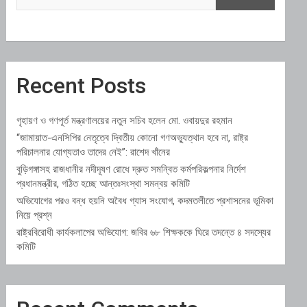
Recent Posts
গৃহায়ণ ও গণপূর্ত মন্ত্রণালয়ের নতুন সচিব হলেন মো. ওবায়দুর রহমান
“জামায়াত-এনসিপির নেতৃত্বে দ্বিতীয় কোনো গণঅভ্যুত্থান হবে না, রাষ্ট্র
পরিচালনার যোগ্যতাও তাদের নেই”: রাশেদ খাঁনের
বুড়িগঙ্গাসহ রাজধানীর নদীদূষণ রোধে দ্রুত সমন্বিত কর্মপরিকল্পনার নির্দেশ
প্রধানমন্ত্রীর, গঠিত হচ্ছে আন্তঃসংস্থা সমন্বয় কমিটি
অভিযোগের পরও বন্ধ হয়নি অবৈধ গ্যাস সংযোগ, কদমতলীতে প্রশাসনের ভূমিকা
নিয়ে প্রশ্ন
রাষ্ট্রবিরোধী কার্যকলাপের অভিযোগ: জবির ৬৮ শিক্ষককে ঘিরে তদন্তে ৪ সদস্যের
কমিটি