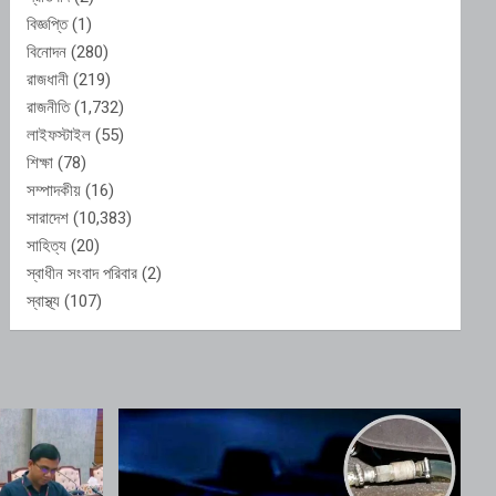
বিজ্ঞপ্তি
(1)
বিনোদন
(280)
রাজধানী
(219)
রাজনীতি
(1,732)
লাইফস্টাইল
(55)
শিক্ষা
(78)
সম্পাদকীয়
(16)
সারাদেশ
(10,383)
সাহিত্য
(20)
স্বাধীন সংবাদ পরিবার
(2)
স্বাস্থ্য
(107)