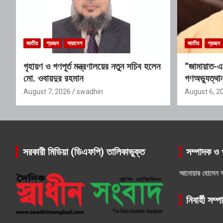
জাতীয়
প্রচ্ছদ
সারাদেশ
জাতীয়
প্রচ্ছদ
গৃহায়ণ ও গণপূর্ত মন্ত্রণালয়ের নতুন সচিব হলেন
“জামায়াত-এ
মো. ওবায়দুর রহমান
গণঅভ্যুত্থান
যোগ্যতাও তা
August 7, 2026
swadhin
August 6, 2
সরকারী মিডিয়া (ডিএফপি) তালিকাভুক্ত
সম্পাদক ও 
আনোয়ার হোসেন 
নিবার্হী সম্