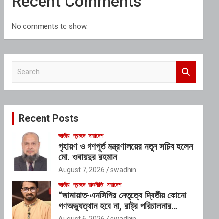
Recent Comments
No comments to show.
S
e
a
r
c
Recent Posts
h
জাতীয়
প্রচ্ছদ
সারাদেশ
গৃহায়ণ ও গণপূর্ত মন্ত্রণালয়ের নতুন সচিব হলেন
মো. ওবায়দুর রহমান
August 7, 2026
swadhin
জাতীয়
প্রচ্ছদ
রাজনীতি
সারাদেশ
“জামায়াত-এনসিপির নেতৃত্বে দ্বিতীয় কোনো
গণঅভ্যুত্থান হবে না, রাষ্ট্র পরিচালনার
যোগ্যতাও তাদের নেই”: রাশেদ খাঁনের
August 6, 2026
swadhin