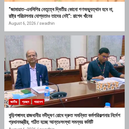
“জামায়াত-এনসিপির নেতৃত্বে দ্বিতীয় কোনো গণঅভ্যুত্থান হবে না,
রাষ্ট্র পরিচালনার যোগ্যতাও তাদের নেই”: রাশেদ খাঁনের
August 6, 2026
swadhin
জাতীয়
প্রচ্ছদ
সারাদেশ
বুড়িগঙ্গাসহ রাজধানীর নদীদূষণ রোধে দ্রুত সমন্বিত কর্মপরিকল্পনার নির্দেশ
প্রধানমন্ত্রীর, গঠিত হচ্ছে আন্তঃসংস্থা সমন্বয় কমিটি