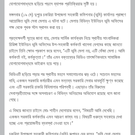
যোগাযোগমাধ্যমে ছড়িয়ে পড়লে ব্যাপক প্রতিক্রিয়ার সৃষ্টি হয়।
মঙ্গলবার (১৯ মে) দুপুরে চকরিয়া উপজেলা সহকারী কমিশনার (ভূমি) কার্যালয় প্রাঙ্গণে
আয়োজিত ভূমি সেবা মেলায় এ ঘটনা ঘটে। মেলায় বিভিন্ন ইউনিয়ন ভূমি অফিসের
পক্ষ থেকে পৃথক স্টল স্থাপন করা হয়।
প্রত্যক্ষদর্শী সূত্রে জানা যায়, মেলার সার্বিক কার্যক্রম নিয়ে স্থানীয় সাংবাদিকরা
চিরিঙ্গা ইউনিয়ন ভূমি অফিসের উপ-সহকারী কর্মকর্তা খালেদা বেগমের কাছে জানতে
চাইলে তিনি ক্ষোভ প্রকাশ করে বলেন, “এটি ভূমি মেলা নয়, এটি ফেঁজা মেলা। আমি
কর্মকর্তা নই, কর্মকুত্তা।” তাঁর এমন বক্তব্যের ভিডিও তাৎক্ষণিকভাবে সামাজিক
যোগাযোগমাধ্যমে ভাইরাল হয়ে পড়ে।
ভিডিওটি ছড়িয়ে পড়ার পর স্থানীয় মহলে সমালোচনার ঝড় ওঠে। সচেতন মহলের
দাবি, একজন সরকারি কর্মচারীর এমন মন্তব্য সরকারি সেবার ভাবমূর্তি ক্ষুণ্ন করেছে
এবং এটি সরকারি চাকরি বিধিমালার পরিপন্থী। এছাড়াও তাঁর বিরুদ্ধে
সেবাগ্রহীতাদের সঙ্গে অসদাচরণ ও বিভিন্ন অনিয়মের অভিযোগ রয়েছে বলে জানা
গেছে।
এ বিষয়ে জানতে চাইলে
মোঃ শাহীন দেলোয়ার
বলেন, “বিষয়টি আমি দেখেছি।
একজন সরকারি কর্মকর্তার এমন আচরণ কাম্য নয়। বিষয়টি গুরুত্ব সহকারে দেখা
হচ্ছে এবং প্রয়োজনীয় ব্যবস্থা নেওয়া হবে।”
চকরিয়া উপজেলা সহকারী কমিশনার (ভূমি)
রুপায়ন দেব
বলেন, “ভূমি সেবা মেলায়