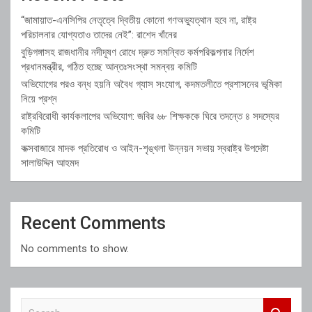
“জামায়াত-এনসিপির নেতৃত্বে দ্বিতীয় কোনো গণঅভ্যুত্থান হবে না, রাষ্ট্র
পরিচালনার যোগ্যতাও তাদের নেই”: রাশেদ খাঁনের
বুড়িগঙ্গাসহ রাজধানীর নদীদূষণ রোধে দ্রুত সমন্বিত কর্মপরিকল্পনার নির্দেশ
প্রধানমন্ত্রীর, গঠিত হচ্ছে আন্তঃসংস্থা সমন্বয় কমিটি
অভিযোগের পরও বন্ধ হয়নি অবৈধ গ্যাস সংযোগ, কদমতলীতে প্রশাসনের ভূমিকা
নিয়ে প্রশ্ন
রাষ্ট্রবিরোধী কার্যকলাপের অভিযোগ: জবির ৬৮ শিক্ষককে ঘিরে তদন্তে ৪ সদস্যের
কমিটি
কক্সবাজারে মাদক প্রতিরোধ ও আইন-শৃঙ্খলা উন্নয়ন সভায় স্বরাষ্ট্র উপদেষ্টা
সালাউদ্দিন আহমদ
Recent Comments
No comments to show.
S