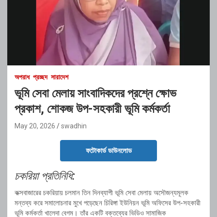
অপরাধ
প্রচ্ছদ
সারাদেশ
ভূমি সেবা মেলায় সাংবাদিকদের প্রশ্নে ক্ষোভ
প্রকাশ, শোকজ উপ-সহকারী ভূমি কর্মকর্তা
May 20, 2026
swadhin
ফটোকার্ড ডাউনলোড
চকরিয়া প্রতিনিধি:
কক্সবাজারের চকরিয়ায় চলমান তিন দিনব্যাপী ভূমি সেবা মেলায় অসৌজন্যমূলক
মন্তব্য করে সমালোচনার মুখে পড়েছেন চিরিঙ্গা ইউনিয়ন ভূমি অফিসের উপ-সহকারী
ভূমি কর্মকর্তা খালেদা বেগম। তাঁর একটি বক্তব্যের ভিডিও সামাজিক