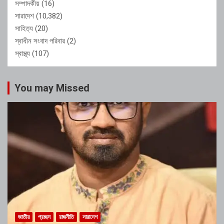
সম্পাদকীয়
(16)
সারাদেশ
(10,382)
সাহিত্য
(20)
স্বাধীন সংবাদ পরিবার
(2)
স্বাস্থ্য
(107)
You may Missed
জাতীয়
প্রচ্ছদ
রাজনীতি
সারাদেশ