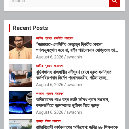
e
a
r
c
Recent Posts
h
জাতীয়
প্রচ্ছদ
রাজনীতি
সারাদেশ
“জামায়াত-এনসিপির নেতৃত্বে দ্বিতীয় কোনো
গণঅভ্যুত্থান হবে না, রাষ্ট্র পরিচালনার যোগ্যতাও তাদের
নেই”: রাশেদ খাঁনের
August 6, 2026
swadhin
জাতীয়
প্রচ্ছদ
সারাদেশ
বুড়িগঙ্গাসহ রাজধানীর নদীদূষণ রোধে দ্রুত সমন্বিত
কর্মপরিকল্পনার নির্দেশ প্রধানমন্ত্রীর, গঠিত হচ্ছে
আন্তঃসংস্থা সমন্বয় কমিটি
August 6, 2026
swadhin
অপরাধ
প্রচ্ছদ
সারাদেশ
অভিযোগের পরও বন্ধ হয়নি অবৈধ গ্যাস সংযোগ,
কদমতলীতে প্রশাসনের ভূমিকা নিয়ে প্রশ্ন
August 6, 2026
swadhin
প্রচ্ছদ
শিক্ষা
সারাদেশ
রাষ্ট্রবিরোধী কার্যকলাপের অভিযোগ: জবির ৬৮ শিক্ষককে