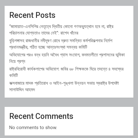
Recent Posts
“জামায়াত-এনসিপির নেতৃত্বে দ্বিতীয় কোনো গণঅভ্যুত্থান হবে না, রাষ্ট্র
পরিচালনার যোগ্যতাও তাদের নেই”: রাশেদ খাঁনের
বুড়িগঙ্গাসহ রাজধানীর নদীদূষণ রোধে দ্রুত সমন্বিত কর্মপরিকল্পনার নির্দেশ
প্রধানমন্ত্রীর, গঠিত হচ্ছে আন্তঃসংস্থা সমন্বয় কমিটি
অভিযোগের পরও বন্ধ হয়নি অবৈধ গ্যাস সংযোগ, কদমতলীতে প্রশাসনের ভূমিকা
নিয়ে প্রশ্ন
রাষ্ট্রবিরোধী কার্যকলাপের অভিযোগ: জবির ৬৮ শিক্ষককে ঘিরে তদন্তে ৪ সদস্যের
কমিটি
কক্সবাজারে মাদক প্রতিরোধ ও আইন-শৃঙ্খলা উন্নয়ন সভায় স্বরাষ্ট্র উপদেষ্টা
সালাউদ্দিন আহমদ
Recent Comments
No comments to show.