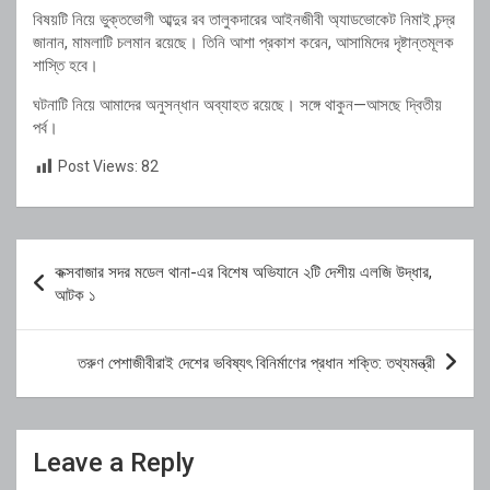
বিষয়টি নিয়ে ভুক্তভোগী আব্দুর রব তালুকদারের আইনজীবী অ্যাডভোকেট নিমাই চন্দ্র
জানান, মামলাটি চলমান রয়েছে। তিনি আশা প্রকাশ করেন, আসামিদের দৃষ্টান্তমূলক
শাস্তি হবে।
ঘটনাটি নিয়ে আমাদের অনুসন্ধান অব্যাহত রয়েছে। সঙ্গে থাকুন—আসছে দ্বিতীয়
পর্ব।
Post Views:
82
Post
কক্সবাজার সদর মডেল থানা-এর বিশেষ অভিযানে ২টি দেশীয় এলজি উদ্ধার,
navigation
আটক ১
তরুণ পেশাজীবীরাই দেশের ভবিষ্যৎ বিনির্মাণের প্রধান শক্তি: তথ্যমন্ত্রী
Leave a Reply