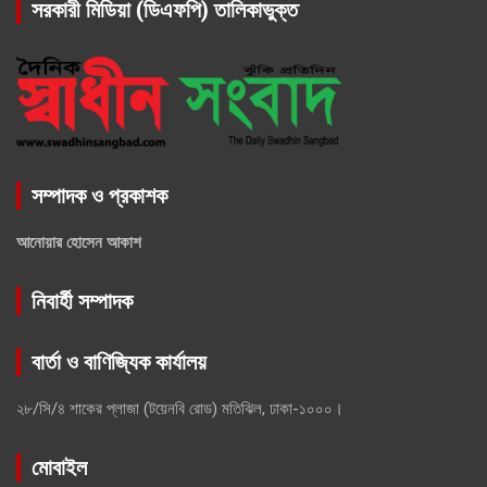
সরকারী মিডিয়া (ডিএফপি) তালিকাভুক্ত
সম্পাদক ও প্রকাশক
আনোয়ার হোসেন আকাশ
নিবার্হী সম্পাদক
বার্তা ও বাণিজ্যিক কার্যালয়
২৮/সি/৪ শাকের প্লাজা (টয়েনবি রোড) মতিঝিল, ঢাকা-১০০০।
মোবাইল