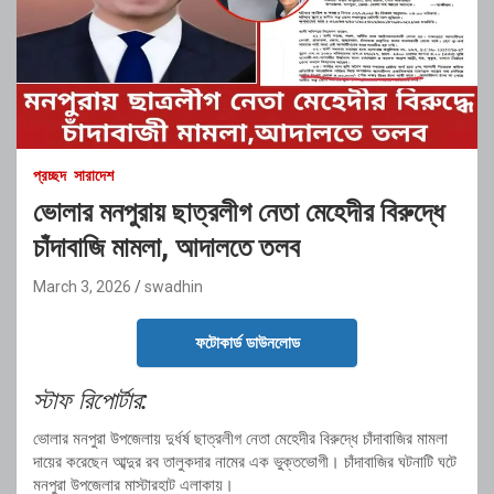
প্রচ্ছদ
সারাদেশ
ভোলার মনপুরায় ছাত্রলীগ নেতা মেহেদীর বিরুদ্ধে
চাঁদাবাজি মামলা, আদালতে তলব
March 3, 2026
swadhin
ফটোকার্ড ডাউনলোড
স্টাফ রিপোর্টার:
ভোলার মনপুরা উপজেলায় দুর্ধর্ষ ছাত্রলীগ নেতা মেহেদীর বিরুদ্ধে চাঁদাবাজির মামলা
দায়ের করেছেন আব্দুর রব তালুকদার নামের এক ভুক্তভোগী। চাঁদাবাজির ঘটনাটি ঘটে
মনপুরা উপজেলার মাস্টারহাট এলাকায়।