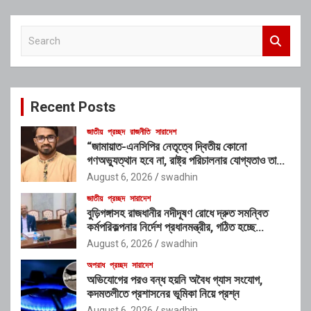
S
e
a
r
c
Recent Posts
h
জাতীয়
প্রচ্ছদ
রাজনীতি
সারাদেশ
“জামায়াত-এনসিপির নেতৃত্বে দ্বিতীয় কোনো
গণঅভ্যুত্থান হবে না, রাষ্ট্র পরিচালনার যোগ্যতাও তাদের
নেই”: রাশেদ খাঁনের
August 6, 2026
swadhin
জাতীয়
প্রচ্ছদ
সারাদেশ
বুড়িগঙ্গাসহ রাজধানীর নদীদূষণ রোধে দ্রুত সমন্বিত
কর্মপরিকল্পনার নির্দেশ প্রধানমন্ত্রীর, গঠিত হচ্ছে
আন্তঃসংস্থা সমন্বয় কমিটি
August 6, 2026
swadhin
অপরাধ
প্রচ্ছদ
সারাদেশ
অভিযোগের পরও বন্ধ হয়নি অবৈধ গ্যাস সংযোগ,
কদমতলীতে প্রশাসনের ভূমিকা নিয়ে প্রশ্ন
August 6, 2026
swadhin