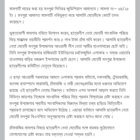
মামলাটি দায়ের করা হয় মনপুরা সিনিয়র জুডিশিয়াল আদালতে। মামলা নং– ৬৪/২৫
ইং। মনপুরা আদালত মামলাটি নথিভুক্ত করে আসামি মেহেদীকে কোর্টে তলব
করেছেন।
ভুক্তভোগী মামলার নথিতে উল্লেখ করেন, ছাত্রলীগ নেতা মেহেদী সাংবাদিক পরিচয়
দিয়ে মারাত্মক ভয়ভীতি প্রদর্শন করে ৫ লাখ টাকা চাঁদা দাবি করেন। আসামি ছাত্রলীগ
নেতা মেহেদী মনপুরা উপজেলার আওয়ামী লীগ নেতা আমীর হাওলাদারের ছোট ভাই।
তিনি মনপুরা উপজেলার হাজিরহাট ইউনিয়নের চরফৈজুদ্দিন এলাকার ৭ নম্বর ওয়ার্ডের
হাওলাদার বাড়ির নজরুল ইসলামের ছোট ছেলে। আসামি মেহেদী মনপুরা উপজেলা
ছাত্রলীগের কমিটিতে নেতৃত্ব দিয়েছেন।
এ ছাড়া আওয়ামী সরকারের আমলে এলাকায় প্রভাব খাটানো, দখলবাজি, টেন্ডারবাজি,
কলেজ ক্যাম্পাসে মারামারি, চাঁদাবাজি ও নারী কেলেঙ্কারির মতো গুরুতর অভিযোগ
রয়েছে এই ছাত্রলীগ নেতার বিরুদ্ধে। বর্তমানে এসব অপকর্ম আড়াল করতে তিনি
বিভিন্ন জায়গায় নিজেকে সাংবাদিক পরিচয় দিয়ে প্রভাব বিস্তারের চেষ্টা করছেন এবং
মনপুরা উপজেলার স্থানীয় সাংবাদিকদের বিরুদ্ধে মিথ্যা তথ্য ছড়িয়ে ভিত্তিহীন
প্রচারণা চালাচ্ছেন বলে অভিযোগ উঠেছে। এছাড়া বর্তমানে আসামি ছাত্রলীগ নেতা
মেহেদী মনপুরা বিএনপিতে অনুপ্রবেশের চেষ্টা করছেন বলেও জানা গেছে।
চাঁদাবাজির মামলার বিষয়ে ছাত্রলীগ নেতা মেহেদীর সঙ্গে বারবার মুঠোফোনে
যোগাযোগের চেষ্টা করেও তার বক্তব্য নেওয়া সম্ভব হয়নি।