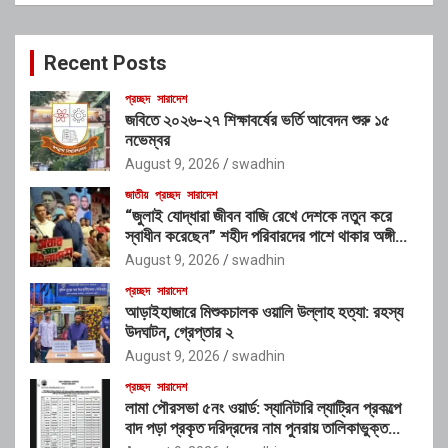
r
c
Recent Posts
h
প্রচ্ছদ
সারাদেশ
জবিতে ২০২৬-২৭ শিক্ষাবর্ষের ভর্তি আবেদন শুরু ১৫
নভেম্বর
August 9, 2026
swadhin
জাতীয়
প্রচ্ছদ
সারাদেশ
“জুলাই যোদ্ধারা জীবন বাজি রেখে দেশকে নতুন করে
স্বাধীন করেছেন” শহীদ পরিবারদের পাশে থাকার অঙ্গীকার
গণপূর্তমন্ত্রীর
August 9, 2026
swadhin
প্রচ্ছদ
সারাদেশ
আড়াইহাজারে মিশুকচালক ওয়ালি উল্লাহ হত্যা: রহস্য
উদঘাটন, গ্রেপ্তার ২
August 9, 2026
swadhin
প্রচ্ছদ
সারাদেশ
লামা পৌরসভা ৫নং ওয়ার্ড: স্যানিটারি ল্যাট্রিন প্রকল্পে
বাদ পড়া প্রকৃত দরিদ্রদের নাম পুনরায় তালিকাভুক্ত
করার আহ্বান