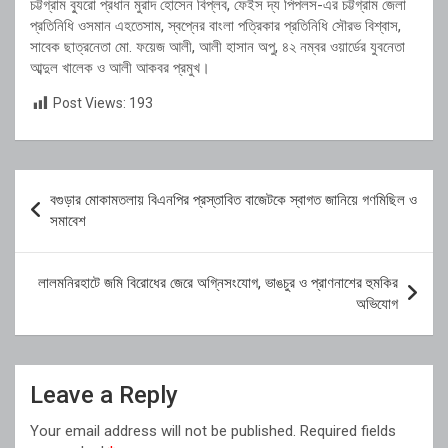
চট্টগ্রাম ব্যুরো প্রধান মুরাদ হোসেন বিপ্লব, ফেইস দ্য পিপলস-এর চট্টগ্রাম জেলা
প্রতিনিধি ওসমান এহতেসাম, স্বপ্নের বাংলা পত্রিকার প্রতিনিধি সৌরভ বিশ্বাস,
সাবেক ছাত্রনেতা মো. ফয়েজ আলী, আলী হাসান অপু, ৪২ নম্বর ওয়ার্ডের যুবনেতা
আব্দুল খালেক ও আলী আকবর প্রমুখ।
Post Views:
193
Post
বগুড়ার মোকামতলায় বিএনপির প্রস্তাবিত বাজেটকে স্বাগত জানিয়ে গণমিছিল ও
navigation
সমাবেশ
লালমনিরহাটে জমি বিরোধের জেরে অগ্নিসংযোগ, ভাঙচুর ও প্রাণনাশের হুমকির
অভিযোগ
Leave a Reply
Your email address will not be published.
Required fields