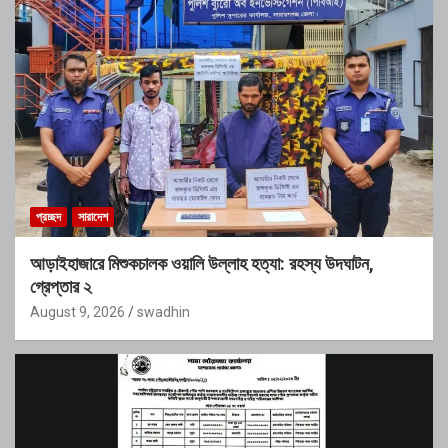
প্রচ্ছদ
সারাদেশ
আড়াইহাজারে মিশুকচালক ওয়ালি উল্লাহ হত্যা: রহস্য উদঘাটন,
গ্রেপ্তার ২
August 9, 2026
swadhin