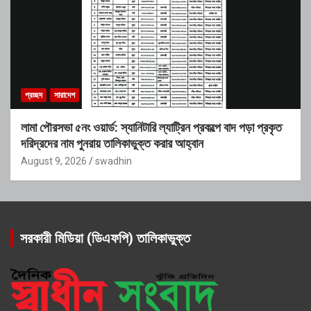
প্রচ্ছদ
সারাদেশ
লামা পৌরসভা ৫নং ওয়ার্ড: স্যানিটারি ল্যাট্রিন প্রকল্পে বাদ পড়া প্রকৃত
দরিদ্রদের নাম পুনরায় তালিকাভুক্ত করার আহ্বান
August 9, 2026
swadhin
সরকারী মিডিয়া (ডিএফপি) তালিকাভুক্ত