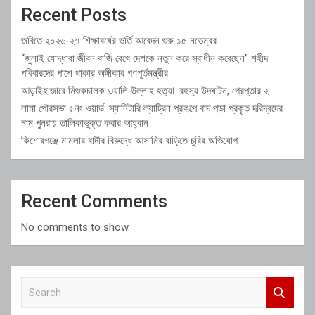
Recent Posts
জবিতে ২০২৬-২৭ শিক্ষাবর্ষের ভর্তি আবেদন শুরু ১৫ নভেম্বর
“জুলাই যোদ্ধারা জীবন বাজি রেখে দেশকে নতুন করে স্বাধীন করেছেন” শহীদ
পরিবারদের পাশে থাকার অঙ্গীকার গণপূর্তমন্ত্রীর
আড়াইহাজারে মিশুকচালক ওয়ালি উল্লাহ হত্যা: রহস্য উদঘাটন, গ্রেপ্তার ২
লামা পৌরসভা ৫নং ওয়ার্ড: স্যানিটারি ল্যাট্রিন প্রকল্পে বাদ পড়া প্রকৃত দরিদ্রদের
নাম পুনরায় তালিকাভুক্ত করার আহ্বান
কিশোরগঞ্জে মামলার বাদীর বিরুদ্ধে আসামির বাড়িতে চুরির অভিযোগ
Recent Comments
No comments to show.
S
e
a