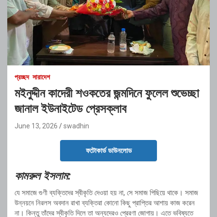
প্রচ্ছদ
সারাদেশ
মইনুদ্দীন কাদেরী শওকতের জন্মদিনে ফুলেল শুভেচ্ছা
জানাল ইউনাইটেড প্রেসক্লাব
June 13, 2026
swadhin
ফটোকার্ড ডাউনলোড
কামরুল ইসলাম:
যে সমাজে গুণী ব্যক্তিদের স্বীকৃতি দেওয়া হয় না, সে সমাজ পিছিয়ে থাকে। সমাজ
উন্নয়নে নিরলস অবদান রাখা ব্যক্তিরা কোনো কিছু প্রাপ্তির আশায় কাজ করেন
না। কিন্তু তাঁদের স্বীকৃতি দিলে তা অন্যদেরও প্রেরণা জোগায়। এতে ভবিষ্যতে