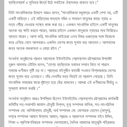
ব্যক্তিস্বার্থ ও সুবিধার ঊর্ধ্বে উঠে সবাইকে ঐক্যবদ্ধ থাকতে হবে।”
তিনি সাংবাদিকদের উদ্দেশে আরও বলেন, “সাংবাদিকতা শুধুমাত্র একটি পেশা নয়, এটি
একটি দায়িত্ব। এই দায়িত্বের মাধ্যমে গরিব ও সাধারণ মানুষের কাছে ন্যায় ও
সত্য পৌঁছে দেওয়ার লক্ষ্যে কাজ করা হয়। একজন সাংবাদিক চাইলে একটি মানুষের
অনেক বড় ক্ষতি করতে পারেন, আবার চাইলে একজন মানুষকে ন্যায়ের পথে ফিরিয়েও
আনতে পারেন। আশা করি, সাংবাদিক ভাইয়েরা এসব বিষয় গুরুত্বের সঙ্গে বিবেচনা
করে এগিয়ে গেলে আপনারাও একদিন দেশের জন্য সুনাম বয়ে আনবেন। আপনাদের
জন্য অনেক শুভকামনা ও দোয়া রইল।”
সংবর্ধনা অনুষ্ঠানের প্রধান আলোচক ইউনাইটেড প্রেসক্লাব চট্টগ্রামের উপদেষ্টা
নুরুল আবসার তৌহিদ বলেন, “যোগ্য ব্যক্তিকে যথাযথ সম্মান দিতে না পারলে
সমাজে গুণীজন সৃষ্টি হয় না। শ্রদ্ধেয় মইনুদ্দীন কাদেরী শওকত বিশ্বদরবারে দেশের
জন্য সুনাম বয়ে এনেছেন। তাঁর লেখনীর মধ্য দিয়েই তা প্রকাশ পেয়েছে। তিনি
সাংবাদিক সমাজের মাঝে দৃষ্টান্ত হয়ে বেঁচে থাকবেন। আমরা এই গুণীজনের দীর্ঘায়ু ও
সুস্থতা কামনা করছি।”
সংবর্ধনা অনুষ্ঠানে আরও উপস্থিত ছিলেন ইউনাইটেড প্রেসক্লাব চট্টগ্রামের কার্যকরী
কমিটির সহ-সভাপতি জামাল চৌধুরী বিপ্লব, যুগ্ম সম্পাদক মানিক, সহ-সাংগঠনিক
সম্পাদক মো. অলিউল্লাহ চৌধুরী, অর্থ সম্পাদক মো. মোশারফ হোসেন (মাসুদ),
দপ্তর সম্পাদক আমান উল্লাহ আমান, প্রচার ও প্রকাশনা সম্পাদক মইন উদ্দিন,
শিক্ষা ও প্রশিক্ষণবিষয়ক সম্পাদক সোলায়মান, দৈনিক আমাদের মাতৃভূমি পত্রিকার