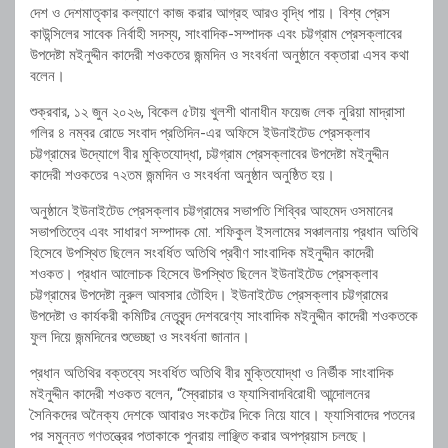
দেশ ও দেশমাতৃকার কল্যাণে কাজ করার আগ্রহ আরও বৃদ্ধি পায়। বিশ্ব প্রেস
কাউন্সিলের সাবেক নির্বাহী সদস্য, সাংবাদিক-সম্পাদক এবং চট্টগ্রাম প্রেসক্লাবের
উপদেষ্টা মইনুদ্দীন কাদেরী শওকতের জন্মদিন ও সংবর্ধনা অনুষ্ঠানে বক্তারা এসব কথা
বলেন।
শুক্রবার, ১২ জুন ২০২৬, বিকেল ৫টায় খুলশী থানাধীন ফয়েজ লেক নুরিয়া মাদ্রাসা
গলির ৪ নম্বর রোডে সংবাদ প্রতিদিন-এর অফিসে ইউনাইটেড প্রেসক্লাব
চট্টগ্রামের উদ্যোগে বীর মুক্তিযোদ্ধা, চট্টগ্রাম প্রেসক্লাবের উপদেষ্টা মইনুদ্দীন
কাদেরী শওকতের ৭২তম জন্মদিন ও সংবর্ধনা অনুষ্ঠান অনুষ্ঠিত হয়।
অনুষ্ঠানে ইউনাইটেড প্রেসক্লাব চট্টগ্রামের সভাপতি শিব্বির আহমেদ ওসমানের
সভাপতিত্বে এবং সাধারণ সম্পাদক মো. শফিকুল ইসলামের সঞ্চালনায় প্রধান অতিথি
হিসেবে উপস্থিত ছিলেন সংবর্ধিত অতিথি প্রবীণ সাংবাদিক মইনুদ্দীন কাদেরী
শওকত। প্রধান আলোচক হিসেবে উপস্থিত ছিলেন ইউনাইটেড প্রেসক্লাব
চট্টগ্রামের উপদেষ্টা নুরুল আবসার তৌহিদ। ইউনাইটেড প্রেসক্লাব চট্টগ্রামের
উপদেষ্টা ও কার্যকরী কমিটির নেতৃবৃন্দ দেশবরেণ্য সাংবাদিক মইনুদ্দীন কাদেরী শওকতকে
ফুল দিয়ে জন্মদিনের শুভেচ্ছা ও সংবর্ধনা জানান।
প্রধান অতিথির বক্তব্যে সংবর্ধিত অতিথি বীর মুক্তিযোদ্ধা ও নির্ভীক সাংবাদিক
মইনুদ্দীন কাদেরী শওকত বলেন, “স্বৈরাচার ও ফ্যাসিবাদবিরোধী আন্দোলনের
সৈনিকদের অনৈক্য দেশকে আবারও সংকটের দিকে নিয়ে যাবে। ফ্যাসিবাদের পতনের
পর সমুন্নত গণতন্ত্রের পতাকাকে পুনরায় লাঞ্ছিত করার অপপ্রয়াস চলছে।