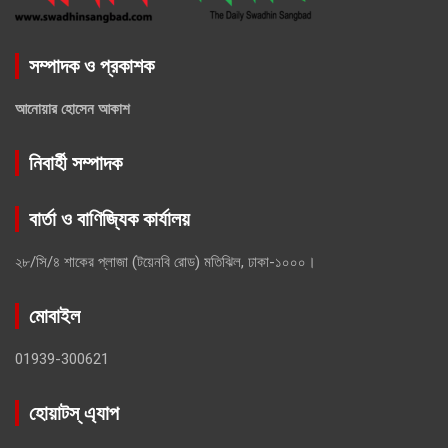
সম্পাদক ও প্রকাশক
আনোয়ার হোসেন আকাশ
নিবার্হী সম্পাদক
বার্তা ও বাণিজ্যিক কার্যালয়
২৮/সি/৪ শাকের প্লাজা (টয়েনবি রোড) মতিঝিল, ঢাকা-১০০০।
মোবাইল
01939-300621
হোয়াটস্ এ্যাপ