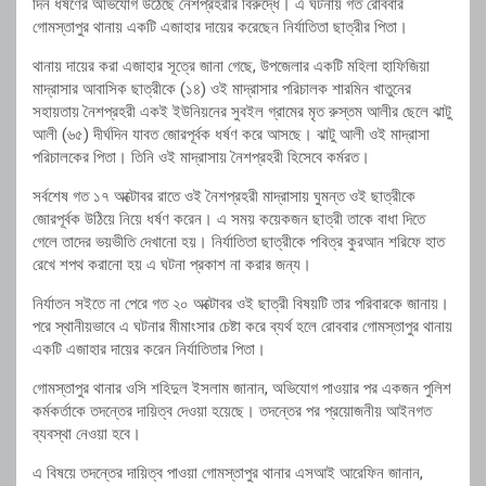
দিন ধর্ষণের অভিযোগ উঠেছে নৈশপ্রহরীর বিরুদ্ধে। এ ঘটনায় গত রোববার
গোমস্তাপুর থানায় একটি এজাহার দায়ের করেছেন নির্যাতিতা ছাত্রীর পিতা।
থানায় দায়ের করা এজাহার সূত্রে জানা গেছে, উপজেলার একটি মহিলা হাফিজিয়া
মাদ্রাসার আবাসিক ছাত্রীকে (১৪) ওই মাদ্রাসার পরিচালক শারমিন খাতুনের
সহায়তায় নৈশপ্রহরী একই ইউনিয়নের সুবইল গ্রামের মৃত রুস্তম আলীর ছেলে ঝাটু
আলী (৬৫) দীর্ঘদিন যাবত জোরপূর্বক ধর্ষণ করে আসছে। ঝাটু আলী ওই মাদ্রাসা
পরিচালকের পিতা। তিনি ওই মাদ্রাসায় নৈশপ্রহরী হিসেবে কর্মরত।
সর্বশেষ গত ১৭ অক্টোবর রাতে ওই নৈশপ্রহরী মাদ্রাসায় ঘুমন্ত ওই ছাত্রীকে
জোরপূর্বক উঠিয়ে নিয়ে ধর্ষণ করেন। এ সময় কয়েকজন ছাত্রী তাকে বাধা দিতে
গেলে তাদের ভয়ভীতি দেখানো হয়। নির্যাতিতা ছাত্রীকে পবিত্র কুরআন শরিফে হাত
রেখে শপথ করানো হয় এ ঘটনা প্রকাশ না করার জন্য।
নির্যাতন সইতে না পেরে গত ২০ অক্টোবর ওই ছাত্রী বিষয়টি তার পরিবারকে জানায়।
পরে স্থানীয়ভাবে এ ঘটনার মীমাংসার চেষ্টা করে ব্যর্থ হলে রোববার গোমস্তাপুর থানায়
একটি এজাহার দায়ের করেন নির্যাতিতার পিতা।
গোমস্তাপুর থানার ওসি শহিদুল ইসলাম জানান, অভিযোগ পাওয়ার পর একজন পুলিশ
কর্মকর্তাকে তদন্তের দায়িত্ব দেওয়া হয়েছে। তদন্তের পর প্রয়োজনীয় আইনগত
ব্যবস্থা নেওয়া হবে।
এ বিষয়ে তদন্তের দায়িত্ব পাওয়া গোমস্তাপুর থানার এসআই আরেফিন জানান,