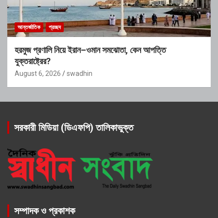
আন্তর্জাতিক
প্রচ্ছদ
হরমুজ প্রণালি নিয়ে ইরান–ওমান সমঝোতা, কেন আপত্তি
যুক্তরাষ্ট্রের?
August 6, 2026
swadhin
সরকারী মিডিয়া (ডিএফপি) তালিকাভুক্ত
সম্পাদক ও প্রকাশক