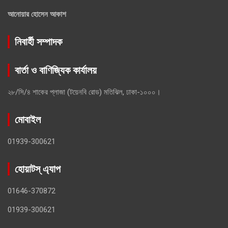
আনোয়ার হোসেন আকাশ
নিবার্হী সম্পাদক
বার্তা ও বাণিজ্যিক কার্যালয়
২৮/সি/৪ শাকের প্লাজা (টয়েনবি রোড) মতিঝিল, ঢাকা-১০০০।
মোবাইল
01939-300621
হোয়াটস্ এ্যাপ
01646-370872
01939-300621