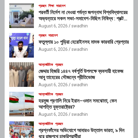
প্রচ্ছদ
শিক্ষা
সারাদেশ
পরবর্তী নির্দেশ না দেওয়া পর্যন্ত জগন্নাথ বিশ্ববিদ্যালয়ের
অভ্যন্তরে সকল সভা-সমাবেশ-মিছিল নিষিদ্ধ : প্রক্টর
মোহাম্মদ নাসির উদ্দীন
August 6, 2026
swadhin
প্রচ্ছদ
সারাদেশ
ফতুল্লায় ১০ পুড়িয়া হেরোইনসহ মাদক কারবারি গ্রেপ্তার
August 6, 2026
swadhin
আন্তর্জাতিক
প্রচ্ছদ
জেদ্দায় হিজরি ১৪৪৭ বর্ষপূর্তি উপলক্ষে ব্যবসায়ী হাফেজ
আবু তাহেরের সৌজন্যে প্রীতিভোজ
August 6, 2026
swadhin
আন্তর্জাতিক
প্রচ্ছদ
হরমুজ প্রণালি নিয়ে ইরান–ওমান সমঝোতা, কেন
আপত্তি যুক্তরাষ্ট্রের?
August 6, 2026
swadhin
আন্তর্জাতিক
প্রচ্ছদ
প্রশ্নফাঁসের অভিযোগে আবারও উত্তাল ভারত, ৯ দিন
ধরে রাজপথে চাকরিপ্রার্থীরা