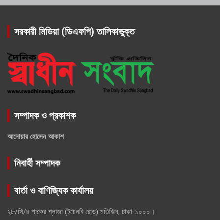
সরকারী মিডিয়া (ডিএফপি) তালিকাভুক্ত
সম্পাদক ও প্রকাশক
আনোয়ার হোসেন আকাশ
নিবার্হী সম্পাদক
বার্তা ও বাণিজ্যিক কার্যালয়
২৮/সি/৪ শাকের প্লাজা (টয়েনবি রোড) মতিঝিল, ঢাকা-১০০০।