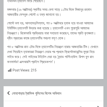
ইউটিউব চ্যানেল ফিরে পেয়েছেন।
মঙ্গলবার (২৯ অক্টোবর) স্থানীয় সময় বেলা সাড়ে ১১টার দিকে মিজানুর রহমান
আজহারীর ফেসবুক পোস্টে এ তথ্য জানানো হয়।
পোস্টে বলা হয়, আলহামদুলিল্লাহ, গত ৮ অক্টোবরে হ্যাক হয়ে যাওয়া আমাদের
ইউটিউব চ্যানেলটি উদ্ধার করা হয়েছে। চ্যানেলটি এখন পুরোপুরি আমাদের
নিয়ন্ত্রণে। রিকোভারি প্রক্রিয়ায় যারা সহায়তা করেছেন, তাদের প্রতি কৃতজ্ঞতা।
দ্বীন প্রচারের কাজে চ্যানেলটির পথচলা মসৃণ হোক।
গত ৮ অক্টোবর রাত ২টার দিকে চ্যানেলটির নিয়ন্ত্রণ হারায় আজহারির টিম। যেখানে
দেখা গিয়েছিল হ্যাকাররা নিয়ন্ত্রণ নেয়ার পর প্রথমে ক্রিপ্টোকারেন্সির মুদ্রা নিয়ে
লাইভ করে। সেই লাইভের টাইটেল দেয়া হয় ‘ব্র্যাড গার্লিংহাউস: রিপল বুল রান
কনফার্মড! এক্সআরপি প্রাইস প্রিডেকশন’।
Post Views:
215
Post
লোহাগাড়ায় ট্রাফিক পুলিশের বিশেষ অভিযান
navigation