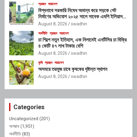
প্রচ্ছদ
সারাদেশ
বিশ্বনাথে সরকারি নিষেধ অমান্য করে সড়কে গেট
নির্মাণের অভিযোগ ২০২৫ সালে সাবেক এমপি ইলিয়াস
আলীর নামে নামফলক স্থাপনের অভিযোগ
August 8, 2026
swadhin
অর্থনীতি
প্রচ্ছদ
সারাদেশ
চা শিল্পে নতুন ইতিহাস, এক নিলামেই এনটিসির চা বিক্রি
৪ কোটি ৪৭ লাখ টাকার বেশি
August 8, 2026
swadhin
কৃষি
প্রচ্ছদ
সারাদেশ
অসময়ে তরমুজ চাষে কৃষকের দৃষ্টান্ত স্থাপন
August 8, 2026
swadhin
Categories
Uncategorized
(201)
অপরাধ
(1,951)
অর্থনীতি
(83)