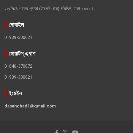
২৮/সি/৪ শাকের প্লাজা (টয়েনবি রোড) মতিঝিল, ঢাকা-১০০০।
মোবাইল
01939-300621
হোয়াটস্ এ্যাপ
01646-370872
01939-300621
ইমেইল
dssangbad1@gmail.com