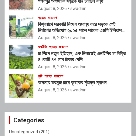
গাজীপুর আঞ্চলিক সড়কে যান চলাচল বন্ধ
August 8, 2026
swadhin
প্রচ্ছদ
সারাদেশ
বিশ্বনাথে সরকারি নিষেধ অমান্য করে সড়কে গেট
নির্মাণের অভিযোগ ২০২৫ সালে সাবেক এমপি ইলিয়াস
আলীর নামে নামফলক স্থাপনের অভিযোগ
August 8, 2026
swadhin
অর্থনীতি
প্রচ্ছদ
সারাদেশ
চা শিল্পে নতুন ইতিহাস, এক নিলামেই এনটিসির চা বিক্রি
৪ কোটি ৪৭ লাখ টাকার বেশি
August 8, 2026
swadhin
কৃষি
প্রচ্ছদ
সারাদেশ
অসময়ে তরমুজ চাষে কৃষকের দৃষ্টান্ত স্থাপন
August 8, 2026
swadhin
Categories
Uncategorized
(201)