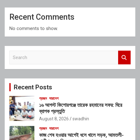
Recent Comments
No comments to show.
S
e
a
r
c
Recent Posts
h
প্রচ্ছদ
সারাদেশ
১৬ আগস্ট কিশোরগঞ্জে তারেক রহমানের সফর: ঘিরে
ব্যাপক প্রস্তুতি
August 8, 2026
swadhin
প্রচ্ছদ
সারাদেশ
কাজ শেষ হওয়ার আগেই ধসে খালে সড়ক, আমতলী-