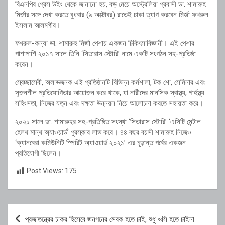
বিএনপির প্রেস উইং থেকে জানানো হয়, বড় মেয়ে অস্ট্রেলিয়া প্রবাসী ডা. শামারুহ
মির্জার সঙ্গে দেখা করতে বুধবার (৯ অক্টোবর) রাতেই ঢাকা ত্যাগ করবেন মির্জা ফখরুল
ইসলাম আলমগীর।
ফখরুল-কন্যা ডা. শামারুহ মির্জা পেশায় একজন চিকিৎসাবিজ্ঞানী। এই পেশার
পাশাপাশি ২০১৭ সালে তিনি ‘সিতারাস স্টোরি’ নামে একটি সংগঠন সহ-প্রতিষ্ঠা
করেন।
স্বেচ্ছাসেবী, অলাভজনক এই প্রতিষ্ঠানটি বিভিন্ন কর্মশালা, টক শো, সেমিনার এবং
সৃজনশীল প্রতিযোগিতার আয়োজন করে থাকে, যা নারীদের মানসিক স্বাস্থ্য, গার্হস্থ্য
সহিংসতা, নিজের যত্ন এবং দক্ষতা উন্নয়ন নিয়ে আলোচনা করতে সহায়তা করে।
২০২১ সালে ডা. শামারুহর সহ-প্রতিষ্ঠিত সংস্থা ‘সিতারাস স্টোরি’ ‘এসিটি মেন্টাল
হেলথ মান্থ অ্যাওয়ার্ড’ পুরস্কার লাভ করে। ৪৪ বছর বয়সী শামারুহ নিজেও
‘ক্যানবেরা কমিউনিটি স্পিরিট অ্যাওয়ার্ড ২০২১’ এর চূড়ান্ত পর্বের একজন
প্রতিযোগী ছিলেন।
Post Views:
175
Post
প্রজাতন্ত্রের চাকর হিসেবে জনগনের সেবক হতে চাই, শুধু ওসি হতে চাইনা