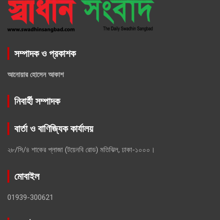
সম্পাদক ও প্রকাশক
আনোয়ার হোসেন আকাশ
নিবার্হী সম্পাদক
বার্তা ও বাণিজ্যিক কার্যালয়
২৮/সি/৪ শাকের প্লাজা (টয়েনবি রোড) মতিঝিল, ঢাকা-১০০০।
মোবাইল
01939-300621