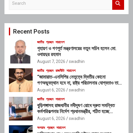
e
a
r
c
Recent Posts
h
জাতীয়
প্রচ্ছদ
সারাদেশ
গৃহায়ণ ও গণপূর্ত মন্ত্রণালয়ের নতুন সচিব হলেন মো.
ওবায়দুর রহমান
August 7, 2026
swadhin
জাতীয়
প্রচ্ছদ
রাজনীতি
সারাদেশ
“জামায়াত-এনসিপির নেতৃত্বে দ্বিতীয় কোনো
গণঅভ্যুত্থান হবে না, রাষ্ট্র পরিচালনার যোগ্যতাও তাদের
নেই”: রাশেদ খাঁনের
August 6, 2026
swadhin
জাতীয়
প্রচ্ছদ
সারাদেশ
বুড়িগঙ্গাসহ রাজধানীর নদীদূষণ রোধে দ্রুত সমন্বিত
কর্মপরিকল্পনার নির্দেশ প্রধানমন্ত্রীর, গঠিত হচ্ছে
আন্তঃসংস্থা সমন্বয় কমিটি
August 6, 2026
swadhin
অপরাধ
প্রচ্ছদ
সারাদেশ