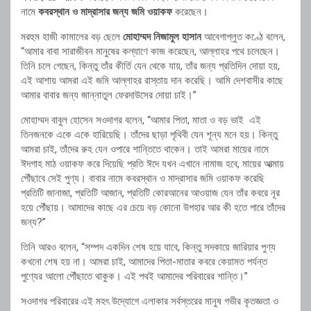
নামে
কবরস্থান ও মাদ্রাসার জন্য জমি ওয়াকফ
করেছেন।
মরহুম হাজী কামালের বড় ছেলে
মোহাম্মদ নিজামুল হাসান
আবেগাপ্লুত কণ্ঠে বলেন,
“আমার বাবা সারাজীবন মানুষের কল্যাণে কাজ করেছেন, আল্লাহর পথে চলেছেন।
তিনি চলে গেছেন, কিন্তু তাঁর কীর্তি যেন থেকে যায়, তাঁর জন্য প্রতিদিন দোয়া হয়,
এই আশায় আমরা এই জমি আল্লাহর রাস্তায় দান করেছি। আমি দেশবাসীর কাছে
আমার বাবার জন্য জান্নাতুল ফেরদাউসের দোয়া চাই।”
মোহাম্মদ বাবুল হোসেন সওদাগর বলেন, “আমার পিতা, মাতা ও বড় ভাই এই
তিনজনকে একে একে হারিয়েছি। তাঁদের ছাড়া পৃথিবী যেন শূন্য মনে হয়। কিন্তু
আমরা চাই, তাঁদের রুহ যেন ওপারে শান্তিতে থাকেন। তাই আমরা মায়ের নামে
ঈদগাহ মাঠ ওয়াকফ করে দিয়েছি প্রতি ঈদে যখন এখানে নামাজ হবে, মায়ের আত্মায়
পৌঁছাবে সেই পুণ্য। বাবার নামে কবরস্থান ও মাদ্রাসার জমি ওয়াকফ করেছি
প্রতিটি জানাজা, প্রতিটি আজান, প্রতিটি কোরআনের আওয়াজ যেন তাঁর কবরে নূর
হয়ে পৌঁছায়। আমাদের কাছে এর চেয়ে বড় কোনো উপহার আর কী হতে পারে তাঁদের
জন্য?”
তিনি আরও বলেন, “সম্পদ একদিন শেষ হয়ে যাবে, কিন্তু সদকায়ে জারিয়ার পুণ্য
কখনো শেষ হয় না। আমরা চাই, আমাদের পিতা-মাতার কবরে কেয়ামত পর্যন্ত
পুণ্যের আলো পৌঁছাতে থাকুক। এই পথই আমাদের পরিবারের শান্তি।”
সওদাগর পরিবারের এই মহৎ উদ্যোগে এলাকার সর্বস্তরের মানুষ গভীর কৃতজ্ঞতা ও