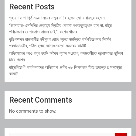
Recent Posts
গৃহায়ণ ও গণপূর্ত মন্ত্রণালয়ের নতুন সচিব হলেন মো. ওবায়দুর রহমান
“জামায়াত-এনসিপির নেতৃত্বে দ্বিতীয় কোনো গণঅভ্যুত্থান হবে না, রাষ্ট্র
পরিচালনার যোগ্যতাও তাদের নেই”: রাশেদ খাঁনের
বুড়িগঙ্গাসহ রাজধানীর নদীদূষণ রোধে দ্রুত সমন্বিত কর্মপরিকল্পনার নির্দেশ
প্রধানমন্ত্রীর, গঠিত হচ্ছে আন্তঃসংস্থা সমন্বয় কমিটি
অভিযোগের পরও বন্ধ হয়নি অবৈধ গ্যাস সংযোগ, কদমতলীতে প্রশাসনের ভূমিকা
নিয়ে প্রশ্ন
রাষ্ট্রবিরোধী কার্যকলাপের অভিযোগ: জবির ৬৮ শিক্ষককে ঘিরে তদন্তে ৪ সদস্যের
কমিটি
Recent Comments
No comments to show.
S