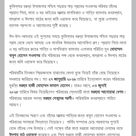
কুমিল্লার বরুড়া উপজেলার পশ্চিম পদুয়ার পাড় গ্রামের সওদাগর পরিবার তাঁদের
প্রয়াত পিতা, মাতা ও বড় ভাইয়ের আত্মার মাগফিরাত ও শান্তি কামনায় কবরস্থান,
মাদ্রাসা ও ঈদগাহ মাঠের জন্য জমি ওয়াকফ করে দিয়েছেন, যা পুরো এলাকায়
ব্যাপক প্রশংসা ও আলোচনার সৃষ্টি করেছে।
ঈদ-উল-আযহার এই পুণ্যময় সময়ে কুমিল্লার বরুড়া উপজেলার পশ্চিম পদুয়ার পাড়
গ্রাম থেকে ভেসে আসছে এক মানবিক উদারতার আলোকিত গল্প। প্রয়াত পিতা-মাতা
ও বড় ভাইয়ের রুহের শান্তি ও মাগফিরাত কামনায় এলাকার পরিচিত মুখ
মোহাম্মদ
বাবুল হোসেন সওদাগর
তাঁর পরিবারের পক্ষ থেকে কবরস্থান, মাদ্রাসা ও ঈদগাহ মাঠের
জন্য জমি ওয়াকফ করে দিয়েছেন।
পরিবারটির তিনজন প্রিয়জনকে হারানোর বেদনা বুকে নিয়েই তাঁরা বেছে নিয়েছেন
সদকায়ে জারিয়ার পথ। গত
২৭ জানুয়ারি ২০২৬
তারিখে ইন্তেকাল করেন পরিবারের
মুরব্বি
মরহুম হাজী মোহাম্মদ কামাল হোসেন
। তারও আগে,
০৩ জুলাই
২০২৫
তারিখে বিদায় নিয়েছিলেন পরিবারের স্নেহময়ী মাতা
মরহুমা আনোয়ারা বেগম
।
পরিবারের আরেক সদস্য
মরহুম সেকান্দর আলী
ও পারিবারিক কবরস্থানে শায়িত
আছেন।
এই তিনজনের স্মরণে এবং তাঁদের আত্মার শান্তির জন্য বাবুল হোসেন সওদাগর ও
পরিবারের সদস্যরা সিদ্ধান্ত নিয়েছেন। পার্থিব সম্পদের চেয়ে পরকালের পুণ্যই
হোক তাঁদের শেষ উপহার। সেই লক্ষ্যে তাঁরা মাতা মরহুমা আনোয়ারা বেগমের নামে
ঈদগাহ মাঠ ওয়াকফ
করেছেন এবং পিতা মরহুম হাজী মোহাম্মদ কামাল হোসেনের