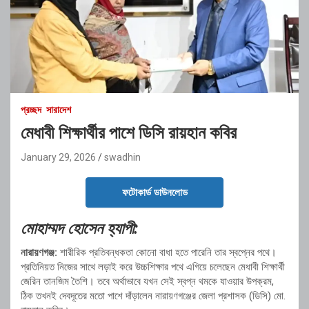
প্রচ্ছদ
সারাদেশ
মেধাবী শিক্ষার্থীর পাশে ডিসি রায়হান কবির
January 29, 2026
swadhin
ফটোকার্ড ডাউনলোড
মোহাম্মদ হোসেন হ্যাপী:
নারায়ণগঞ্জ:
শারীরিক প্রতিবন্ধকতা কোনো বাধা হতে পারেনি তার স্বপ্নের পথে।
প্রতিনিয়ত নিজের সাথে লড়াই করে উচ্চশিক্ষার পথে এগিয়ে চলেছেন মেধাবী শিক্ষার্থী
জেরিন তানজিম তৈশি। তবে অর্থাভাবে যখন সেই স্বপ্ন থমকে যাওয়ার উপক্রম,
ঠিক তখনই দেবদূতের মতো পাশে দাঁড়ালেন নারায়ণগঞ্জের জেলা প্রশাসক (ডিসি) মো.