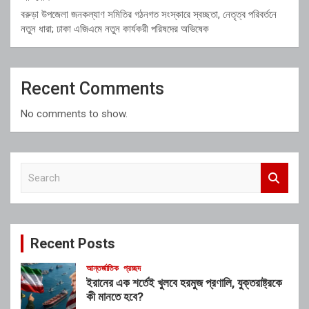
বরুড়া উপজেলা জনকল্যাণ সমিতির গঠনগত সংস্কারে স্বচ্ছতা, নেতৃত্ব পরিবর্তনে
নতুন ধারা; ঢাকা এজিএমে নতুন কার্যকরী পরিষদের অভিষেক
Recent Comments
No comments to show.
S
e
a
r
c
Recent Posts
h
আন্তর্জাতিক
প্রচ্ছদ
ইরানের এক শর্তেই খুলবে হরমুজ প্রণালি, যুক্তরাষ্ট্রকে
কী মানতে হবে?