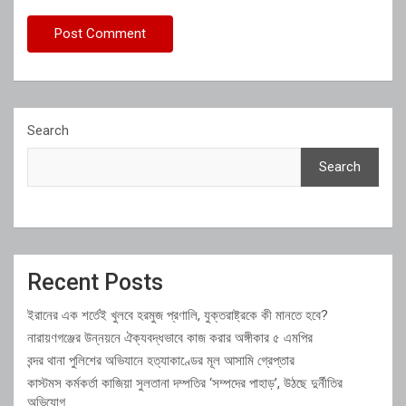
Search
Search
Recent Posts
ইরানের এক শর্তেই খুলবে হরমুজ প্রণালি, যুক্তরাষ্ট্রকে কী মানতে হবে?
নারায়ণগঞ্জের উন্নয়নে ঐক্যবদ্ধভাবে কাজ করার অঙ্গীকার ৫ এমপির
বন্দর থানা পুলিশের অভিযানে হত্যাকাণ্ডের মূল আসামি গ্রেপ্তার
কাস্টমস কর্মকর্তা কাজিয়া সুলতানা দম্পতির ‘সম্পদের পাহাড়’, উঠছে দুর্নীতির
অভিযোগ