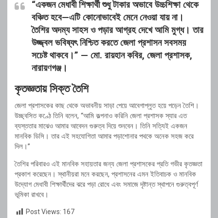
“একজন মেধাবী শিক্ষার্থী শুধু টাকার অভাবে উচ্চশিক্ষা থেকে
বঞ্চিত হবে—এটি কোনোভাবেই মেনে নেওয়া যায় না।
তৈশির অদম্য সাহস ও পড়ার আগ্রহ দেখে আমি মুগ্ধ। তার
উজ্জ্বল ভবিষ্যৎ নিশ্চিত করতে জেলা প্রশাসন সবসময়
সচেষ্ট থাকবে।” —
মো. রায়হান কবির
, জেলা প্রশাসক,
নারায়ণগঞ্জ।
কৃতজ্ঞতায় সিক্ত তৈশি
জেলা প্রশাসকের কাছ থেকে অভাবনীয় সাড়া পেয়ে আবেগাপ্লুত হয়ে পড়েন তৈশি।
উচ্ছ্বসিত কণ্ঠে তিনি বলেন, “আমি কল্পনাও করিনি জেলা প্রশাসক স্যার এত
ব্যস্ততার মাঝেও আমার আবেদন গুরুত্ব দিয়ে শুনবেন। তিনি সত্যিই একজন
মানবিক ডিসি। তার এই সহযোগিতা আমার পড়াশোনার পথকে অনেক সহজ করে
দিল।”
তৈশির পরিবারও এই মানবিক সহায়তার জন্য জেলা প্রশাসকের প্রতি গভীর কৃতজ্ঞতা
প্রকাশ করেছেন। স্থানীয়রা মনে করছেন, প্রশাসনের এমন ইতিবাচক ও মানবিক
উদ্যোগ মেধাবী শিক্ষার্থীদের ঝরে পড়া রোধে এবং সমাজে দৃষ্টান্ত স্থাপনে গুরুত্বপূর্ণ
ভূমিকা রাখবে।
Post Views:
167