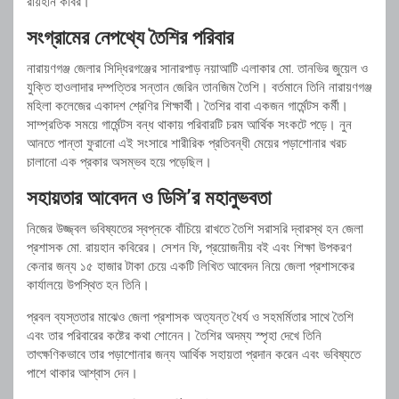
রায়হান কবির।
সংগ্রামের নেপথ্যে তৈশির পরিবার
নারায়ণগঞ্জ জেলার সিদ্ধিরগঞ্জের সানারপাড় নয়াআটি এলাকার মো. তানভির জুয়েল ও
যুক্তি হাওলাদার দম্পত্তির সন্তান জেরিন তানজিম তৈশি। বর্তমানে তিনি নারায়ণগঞ্জ
মহিলা কলেজের একাদশ শ্রেণির শিক্ষার্থী। তৈশির বাবা একজন গার্মেন্টস কর্মী।
সাম্প্রতিক সময়ে গার্মেন্টস বন্ধ থাকায় পরিবারটি চরম আর্থিক সংকটে পড়ে। নুন
আনতে পান্তা ফুরানো এই সংসারে শারীরিক প্রতিবন্ধী মেয়ের পড়াশোনার খরচ
চালানো এক প্রকার অসম্ভব হয়ে পড়েছিল।
সহায়তার আবেদন ও ডিসি’র মহানুভবতা
নিজের উজ্জ্বল ভবিষ্যতের স্বপ্নকে বাঁচিয়ে রাখতে তৈশি সরাসরি দ্বারস্থ হন জেলা
প্রশাসক মো. রায়হান কবিরের। সেশন ফি, প্রয়োজনীয় বই এবং শিক্ষা উপকরণ
কেনার জন্য ১৫ হাজার টাকা চেয়ে একটি লিখিত আবেদন নিয়ে জেলা প্রশাসকের
কার্যালয়ে উপস্থিত হন তিনি।
প্রবল ব্যস্ততার মাঝেও জেলা প্রশাসক অত্যন্ত ধৈর্য ও সহমর্মিতার সাথে তৈশি
এবং তার পরিবারের কষ্টের কথা শোনেন। তৈশির অদম্য স্পৃহা দেখে তিনি
তাৎক্ষণিকভাবে তার পড়াশোনার জন্য আর্থিক সহায়তা প্রদান করেন এবং ভবিষ্যতে
পাশে থাকার আশ্বাস দেন।