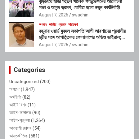
বুড়িচংয়ে হাজী আব্দুল খালেক ফাউন্ডেশনের আলোচনা
সভা ও আনন্দ ভ্রমণ, ঘোষিত হলো নতুন কার্যনির্বাহী
কমিটি
August 7, 2026
swadhin
অপরাধ
জাতীয়
প্রচ্ছদ
সারাদেশ
কচুয়ায় ওয়ার্ড যুবদল সভাপতি আলী আরশাদের প্রবাসীর
স্ত্রীর সঙ্গে আপত্তিকর ফোনালাপের অডিও ভাইরাল;
শাস্তির দাবি এলাকাবাসীর
August 7, 2026
swadhin
Categories
Uncategorized
(200)
অপরাধ
(1,947)
অর্থনীতি
(82)
আইটি বিশ্ব
(11)
আইন-আদালত
(90)
আইন-শৃঙ্খলা
(1,264)
আওয়ামী দোসর
(54)
আন্তর্জাতিক
(581)