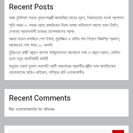
Recent Posts
আজ কুমিল্লা সফরে গৃহায়ণমন্ত্রী জাকারিয়া তাহের সুমন, নিরাপত্তায় সতর্ক প্রশাসন
স্মৃতি দ্বার–৮ নম্বর রোডে রাজউকের নিয়ম ভঙ্গের অভিযোগে বহুতল ভবন নির্মাণ,
নেপথ্যে প্রভাবশালী চক্রের যোগসাজশের প্রশ্ন
বরুড়া মডেল মসজিদে পেশ ইমাম, মুয়াজ্জিন ও খাদিম পদে নিয়োগ বিজ্ঞপ্তি প্রকাশ,
আবেদনের শেষ সময় ১০ আগস্ট
বুড়িচংয়ে হাজী আব্দুল খালেক ফাউন্ডেশনের আলোচনা সভা ও আনন্দ ভ্রমণ, ঘোষিত
হলো নতুন কার্যনির্বাহী কমিটি
কচুয়ায় ওয়ার্ড যুবদল সভাপতি আলী আরশাদের প্রবাসীর স্ত্রীর সঙ্গে আপত্তিকর
ফোনালাপের অডিও ভাইরাল; শাস্তির দাবি এলাকাবাসীর
Recent Comments
No comments to show.
S