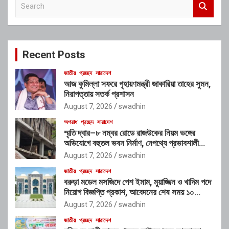
e
a
r
c
Recent Posts
h
জাতীয়
প্রচ্ছদ
সারাদেশ
আজ কুমিল্লা সফরে গৃহায়ণমন্ত্রী জাকারিয়া তাহের সুমন,
নিরাপত্তায় সতর্ক প্রশাসন
August 7, 2026
swadhin
অপরাধ
প্রচ্ছদ
সারাদেশ
স্মৃতি দ্বার–৮ নম্বর রোডে রাজউকের নিয়ম ভঙ্গের
অভিযোগে বহুতল ভবন নির্মাণ, নেপথ্যে প্রভাবশালী
চক্রের যোগসাজশের প্রশ্ন
August 7, 2026
swadhin
জাতীয়
প্রচ্ছদ
সারাদেশ
বরুড়া মডেল মসজিদে পেশ ইমাম, মুয়াজ্জিন ও খাদিম পদে
নিয়োগ বিজ্ঞপ্তি প্রকাশ, আবেদনের শেষ সময় ১০
আগস্ট
August 7, 2026
swadhin
জাতীয়
প্রচ্ছদ
সারাদেশ