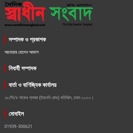
সম্পাদক ও প্রকাশক
আনোয়ার হোসেন আকাশ
নিবার্হী সম্পাদক
বার্তা ও বাণিজ্যিক কার্যালয়
২৮/সি/৪ শাকের প্লাজা (টয়েনবি রোড) মতিঝিল, ঢাকা-১০০০।
মোবাইল
01939-300621