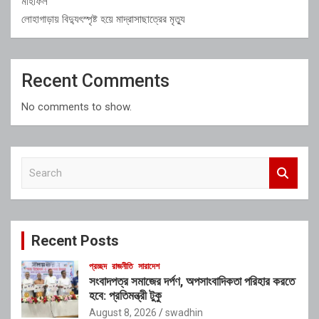
মাহফিল
লোহাগাড়ায় বিদ্যুৎস্পৃষ্ট হয়ে মাদ্রাসাছাত্রের মৃত্যু
Recent Comments
No comments to show.
S
e
a
r
c
Recent Posts
h
প্রচ্ছদ
রাজনীতি
সারাদেশ
সংবাদপত্র সমাজের দর্পণ, অপসাংবাদিকতা পরিহার করতে
হবে: প্রতিমন্ত্রী টুকু
August 8, 2026
swadhin