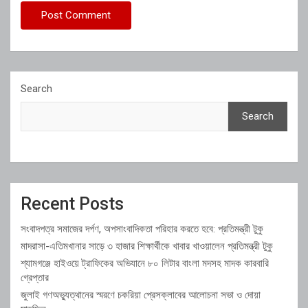
Search
Search
Recent Posts
সংবাদপত্র সমাজের দর্পণ, অপসাংবাদিকতা পরিহার করতে হবে: প্রতিমন্ত্রী টুকু
মাদরাসা-এতিমখানার সাড়ে ৩ হাজার শিক্ষার্থীকে খাবার খাওয়ালেন প্রতিমন্ত্রী টুকু
শ্যামগঞ্জে হাইওয়ে ট্রাফিকের অভিযানে ৮০ লিটার বাংলা মদসহ মাদক কারবারি
গ্রেপ্তার
জুলাই গণঅভ্যুত্থানের স্মরণে চকরিয়া প্রেসক্লাবের আলোচনা সভা ও দোয়া