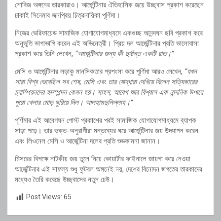
শোবিজ অঙ্গনের তারকারাও। আর্জেন্টিনার ঐতিহাসিক জয়ে উচ্ছ্বাস প্রকাশ করেছেন
ঢাকাই সিনেমার জনপ্রিয় চিত্রনায়িকা পূর্ণিমা।
নিজের ভেরিফায়েড সামাজিক যোগাযোগমাধ্যমে একগুচ্ছ আনন্দঘন ছবি প্রকাশ করে
অনুভূতি ভাগাভাগি করেন এই অভিনেত্রী। প্রিয় দল আর্জেন্টিনার প্রতি ভালোবাসা
প্রকাশ করে তিনি লেখেন,
“আর্জেন্টিনার জন্য কী দুর্দান্ত একটি রাত।”
মেসি ও আর্জেন্টিনার লড়াকু মানসিকতার প্রশংসা করে পূর্ণিমা আরও লেখেন,
“যখন
সারা বিশ্ব ভেবেছিল সব শেষ, মেসি এবং তার যোদ্ধারা দেখিয়ে দিলেন সত্যিকারের
চ্যাম্পিয়নদের হৃদস্পন্দন কেমন হয়। সাহস, আবেগ আর বিশ্বাস এক নান্দনিক উপায়ে
পুরো খেলার মোড় ঘুরিয়ে দিল। আলহামদুলিল্লাহ।”
পূর্ণিমার এই আবেগঘন পোস্ট প্রকাশের পরই সামাজিক যোগাযোগমাধ্যমে ব্যাপক
সাড়া পড়ে। তার ভক্ত-অনুরাগীরা মন্তব্যের ঘরে আর্জেন্টিনার জয় উদযাপন করেন
এবং লিওনেল মেসি ও আর্জেন্টিনা দলের প্রতি শুভকামনা জানান।
মিসরের বিপক্ষে নাটকীয় জয় তুলে নিয়ে কোয়ার্টার ফাইনালে জায়গা করে নেওয়া
আর্জেন্টিনার এই সাফল্য শুধু ফুটবল অঙ্গনেই নয়, দেশের বিনোদন জগতের তারকাদের
মধ্যেও তৈরি করেছে উচ্ছ্বাসের নতুন ঢেউ।
Post Views:
65