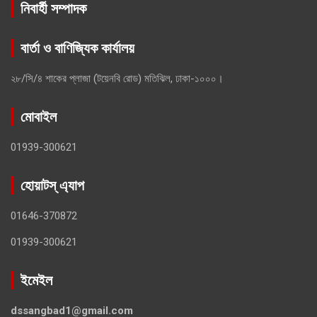
নিবার্হী সম্পাদক
বার্তা ও বাণিজ্যিক কার্যালয়
২৮/সি/৪ শাকের প্লাজা (টয়েনবি রোড) মতিঝিল, ঢাকা-১০০০।
মোবাইল
01939-300621
হোয়াটস্ এ্যাপ
01646-370872
01939-300621
ইমেইল
dssangbad1@gmail.com