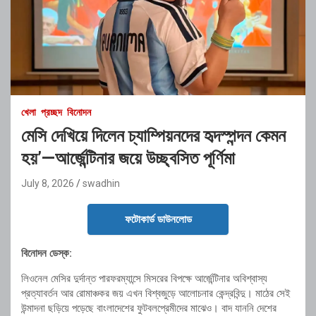
খেলা
প্রচ্ছদ
বিনোদন
মেসি দেখিয়ে দিলেন চ্যাম্পিয়নদের হৃদস্পন্দন কেমন
হয়’—আর্জেন্টিনার জয়ে উচ্ছ্বসিত পূর্ণিমা
July 8, 2026
swadhin
ফটোকার্ড ডাউনলোড
বিনোদন ডেস্ক:
লিওনেল মেসির দুর্দান্ত পারফরম্যান্সে মিসরের বিপক্ষে আর্জেন্টিনার অবিশ্বাস্য
প্রত্যাবর্তন আর রোমাঞ্চকর জয় এখন বিশ্বজুড়ে আলোচনার কেন্দ্রবিন্দু। মাঠের সেই
উন্মাদনা ছড়িয়ে পড়েছে বাংলাদেশের ফুটবলপ্রেমীদের মাঝেও। বাদ যাননি দেশের