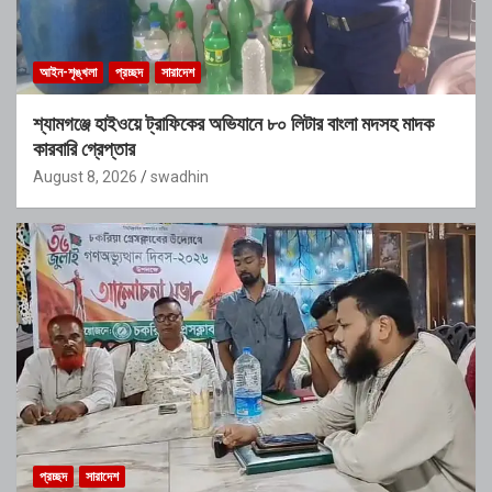
আইন-শৃঙ্খলা
প্রচ্ছদ
সারাদেশ
শ্যামগঞ্জে হাইওয়ে ট্রাফিকের অভিযানে ৮০ লিটার বাংলা মদসহ মাদক
কারবারি গ্রেপ্তার
August 8, 2026
swadhin
প্রচ্ছদ
সারাদেশ