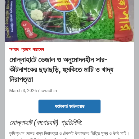
অপরাধ
প্রচ্ছদ
সারাদেশ
মোল্লাহাটে ভেজাল ও অনুমোদনহীন সার-
কীটনাশকের ছড়াছড়ি, হুমকিতে মাটি ও খাদ্য
নিরাপত্তা
March 3, 2026
swadhin
ফটোকার্ড ডাউনলোড
মোল্লাহাট (বাগেরহাট) প্রতিনিধি:
কৃষিপ্রধান দেশের খাদ্য নিরাপত্তা ও টেকসই উৎপাদনের ভিত্তি সুস্থ ও উর্বর মাটি।