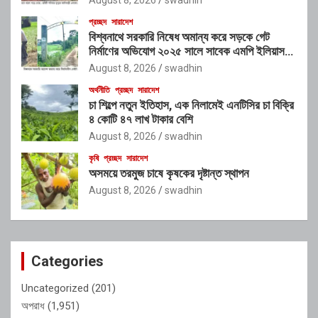
প্রচ্ছদ
সারাদেশ
বিশ্বনাথে সরকারি নিষেধ অমান্য করে সড়কে গেট
নির্মাণের অভিযোগ ২০২৫ সালে সাবেক এমপি ইলিয়াস
আলীর নামে নামফলক স্থাপনের অভিযোগ
August 8, 2026
swadhin
অর্থনীতি
প্রচ্ছদ
সারাদেশ
চা শিল্পে নতুন ইতিহাস, এক নিলামেই এনটিসির চা বিক্রি
৪ কোটি ৪৭ লাখ টাকার বেশি
August 8, 2026
swadhin
কৃষি
প্রচ্ছদ
সারাদেশ
অসময়ে তরমুজ চাষে কৃষকের দৃষ্টান্ত স্থাপন
August 8, 2026
swadhin
Categories
Uncategorized
(201)
অপরাধ
(1,951)