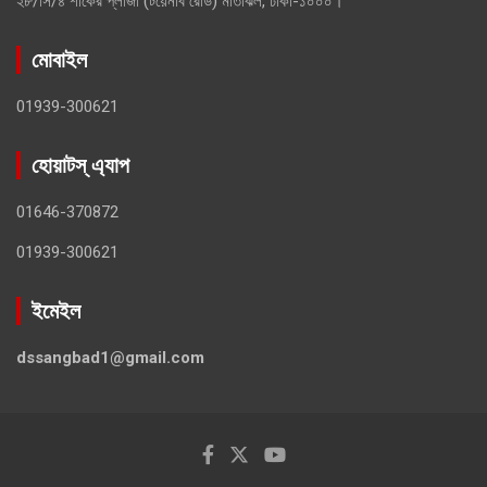
২৮/সি/৪ শাকের প্লাজা (টয়েনবি রোড) মতিঝিল, ঢাকা-১০০০।
মোবাইল
01939-300621
হোয়াটস্ এ্যাপ
01646-370872
01939-300621
ইমেইল
dssangbad1@gmail.com