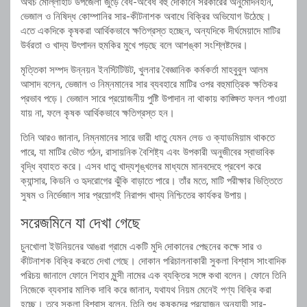
অথচ মোল্লাহাট উপজেলা জুড়ে বৈধ-অবৈধ বহু দোকানে সরকারের অনুমোদনহীন,
ভেজাল ও নিষিদ্ধ কোম্পানির সার-কীটনাশক অবাধে বিক্রির অভিযোগ উঠেছে।
এতে একদিকে কৃষকরা আর্থিকভাবে ক্ষতিগ্রস্ত হচ্ছেন, অন্যদিকে দীর্ঘমেয়াদে মাটির
উর্বরতা ও খাদ্য উৎপাদন হুমকির মুখে পড়ছে বলে আশঙ্কা সংশ্লিষ্টদের।
মৃত্তিকা সম্পদ উন্নয়ন ইনস্টিটিউট
, খুলনার বৈজ্ঞানিক কর্মকর্তা মাহবুবুল আলম
আসাদ বলেন, ভেজাল ও নিম্নমানের সার ব্যবহারে মাটির ওপর বহুমাত্রিক ক্ষতিকর
প্রভাব পড়ে। ভেজাল সারে প্রয়োজনীয় পুষ্টি উপাদান না থাকায় কাঙ্ক্ষিত ফলন পাওয়া
যায় না, ফলে কৃষক আর্থিকভাবে ক্ষতিগ্রস্ত হন।
তিনি আরও জানান, নিম্নমানের সারে ভারী ধাতু যেমন লেড ও ক্যাডমিয়াম থাকতে
পারে, যা মাটির ভৌত গঠন, রাসায়নিক বৈশিষ্ট্য এবং উপকারী অনুজীবের স্বাভাবিক
বৃদ্ধি ব্যাহত করে। এসব ধাতু খাদ্যশৃঙ্খলের মাধ্যমে মানবদেহে প্রবেশ করে
ক্যান্সার, কিডনি ও হৃদরোগের ঝুঁকি বাড়াতে পারে। তাঁর মতে, মাটি পরীক্ষার ভিত্তিতে
সুষম ও নির্ভেজাল সার প্রয়োগই নিরাপদ খাদ্য নিশ্চিতের কার্যকর উপায়।
সরেজমিনে যা দেখা গেছে
চুনখোলা ইউনিয়নের আঙরা গ্রামে একটি মুদি দোকানের পেছনের কক্ষে সার ও
কীটনাশক বিক্রি করতে দেখা গেছে। দোকান পরিচালনাকারী সুকলা বিশ্বাস সাংবাদিক
পরিচয় জানালে ফোনে শিহাব মুন্সী নামের এক ব্যক্তির সঙ্গে কথা বলেন। ফোনে তিনি
নিজেকে ব্যবসার মালিক দাবি করে জানান, যথাযথ নিয়ম মেনেই পণ্য বিক্রি করা
হচ্ছে। তবে সুকলা বিশ্বাস বলেন, তিনি শুধু কৃষকদের প্রয়োজন অনুযায়ী সার-