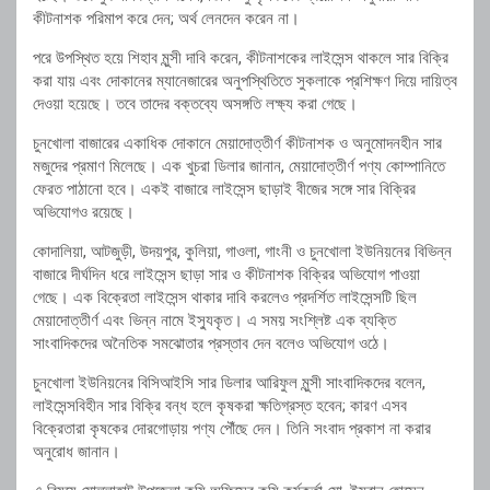
কীটনাশক পরিমাপ করে দেন; অর্থ লেনদেন করেন না।
পরে উপস্থিত হয়ে শিহাব মুন্সী দাবি করেন, কীটনাশকের লাইসেন্স থাকলে সার বিক্রি
করা যায় এবং দোকানের ম্যানেজারের অনুপস্থিতিতে সুকলাকে প্রশিক্ষণ দিয়ে দায়িত্ব
দেওয়া হয়েছে। তবে তাদের বক্তব্যে অসঙ্গতি লক্ষ্য করা গেছে।
চুনখোলা বাজারের একাধিক দোকানে মেয়াদোত্তীর্ণ কীটনাশক ও অনুমোদনহীন সার
মজুদের প্রমাণ মিলেছে। এক খুচরা ডিলার জানান, মেয়াদোত্তীর্ণ পণ্য কোম্পানিতে
ফেরত পাঠানো হবে। একই বাজারে লাইসেন্স ছাড়াই বীজের সঙ্গে সার বিক্রির
অভিযোগও রয়েছে।
কোদালিয়া, আটজুড়ী, উদয়পুর, কুলিয়া, গাওলা, গাংনী ও চুনখোলা ইউনিয়নের বিভিন্ন
বাজারে দীর্ঘদিন ধরে লাইসেন্স ছাড়া সার ও কীটনাশক বিক্রির অভিযোগ পাওয়া
গেছে। এক বিক্রেতা লাইসেন্স থাকার দাবি করলেও প্রদর্শিত লাইসেন্সটি ছিল
মেয়াদোত্তীর্ণ এবং ভিন্ন নামে ইস্যুকৃত। এ সময় সংশ্লিষ্ট এক ব্যক্তি
সাংবাদিকদের অনৈতিক সমঝোতার প্রস্তাব দেন বলেও অভিযোগ ওঠে।
চুনখোলা ইউনিয়নের বিসিআইসি সার ডিলার আরিফুল মুন্সী সাংবাদিকদের বলেন,
লাইসেন্সবিহীন সার বিক্রি বন্ধ হলে কৃষকরা ক্ষতিগ্রস্ত হবেন; কারণ এসব
বিক্রেতারা কৃষকের দোরগোড়ায় পণ্য পৌঁছে দেন। তিনি সংবাদ প্রকাশ না করার
অনুরোধ জানান।