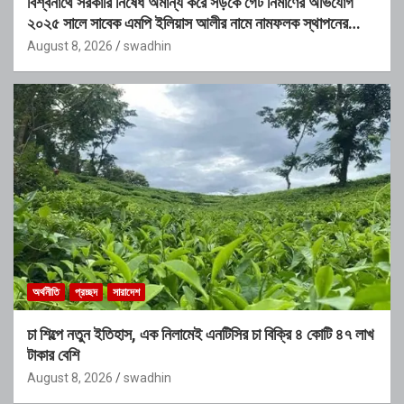
বিশ্বনাথে সরকারি নিষেধ অমান্য করে সড়কে গেট নির্মাণের অভিযোগ
২০২৫ সালে সাবেক এমপি ইলিয়াস আলীর নামে নামফলক স্থাপনের
অভিযোগ
August 8, 2026
swadhin
অর্থনীতি
প্রচ্ছদ
সারাদেশ
চা শিল্পে নতুন ইতিহাস, এক নিলামেই এনটিসির চা বিক্রি ৪ কোটি ৪৭ লাখ
টাকার বেশি
August 8, 2026
swadhin