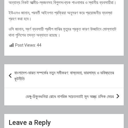
অন্যান্য নিকট আত্মীয়-স্বজনসহ বিপুলসংখ্যক পাওনাদার ও স্থানীয় ব্যবসায়ীরা।
ইউএনও জানান, পরবর্তী আইনগত প্রক্রিয়া অনুসরণ করে প্রয়োজনীয় ব্যবস্থা
গ্রহণ করা হবে।
ওসি জানান, স্বর্ণ ব্যবসায়ী প্রদীপ মাঝির মৃত্যুর প্রকৃত কারণ উদ্ঘাটনে মোল্লাহাট
থানা পুলিশের তদন্ত অব্যাহত রয়েছে।
Post Views:
44
Post
বাংলাদেশ-ভারত সম্পর্কের নতুন সমীকরণ: বাস্তবতা, ভারসাম্য ও ভবিষ্যতের
navigation
কূটনীতি
ডেঙ্গু-চিকুনগুনিয়া রোধে নাগরিক সচেতনতাই মূল অস্ত্র: চসিক মেয়র
Leave a Reply