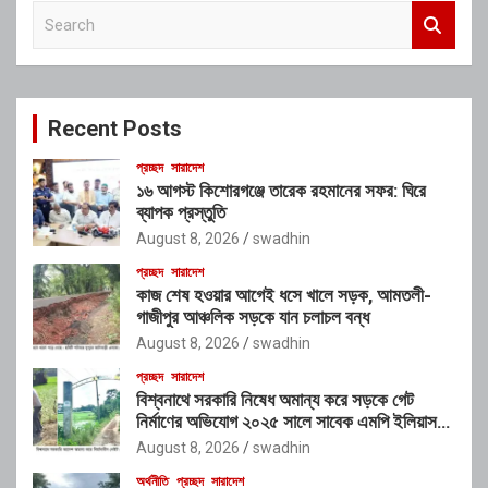
S
e
a
r
c
Recent Posts
h
প্রচ্ছদ
সারাদেশ
১৬ আগস্ট কিশোরগঞ্জে তারেক রহমানের সফর: ঘিরে
ব্যাপক প্রস্তুতি
August 8, 2026
swadhin
প্রচ্ছদ
সারাদেশ
কাজ শেষ হওয়ার আগেই ধসে খালে সড়ক, আমতলী-
গাজীপুর আঞ্চলিক সড়কে যান চলাচল বন্ধ
August 8, 2026
swadhin
প্রচ্ছদ
সারাদেশ
বিশ্বনাথে সরকারি নিষেধ অমান্য করে সড়কে গেট
নির্মাণের অভিযোগ ২০২৫ সালে সাবেক এমপি ইলিয়াস
আলীর নামে নামফলক স্থাপনের অভিযোগ
August 8, 2026
swadhin
অর্থনীতি
প্রচ্ছদ
সারাদেশ