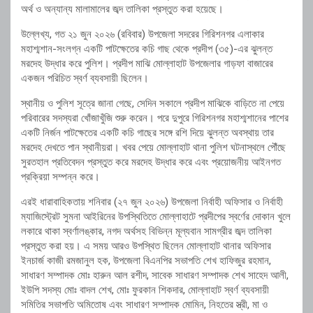
অর্থ ও অন্যান্য মালামালের জব্দ তালিকা প্রস্তুত করা হয়েছে।
উল্লেখ্য, গত ২১ জুন ২০২৬ (রবিবার) উপজেলা সদরের গিরিশনগর এলাকার
মহাশ্মশান-সংলগ্ন একটি পাটক্ষেতের কচি গাছ থেকে প্রদীপ (৩৫)-এর ঝুলন্ত
মরদেহ উদ্ধার করে পুলিশ। প্রদীপ মাঝি মোল্লাহাট উপজেলার গাড়ফা বাজারের
একজন পরিচিত স্বর্ণ ব্যবসায়ী ছিলেন।
স্থানীয় ও পুলিশ সূত্রে জানা গেছে, সেদিন সকালে প্রদীপ মাঝিকে বাড়িতে না পেয়ে
পরিবারের সদস্যরা খোঁজাখুঁজি শুরু করেন। পরে দুপুরে গিরিশনগর মহাশ্মশানের পাশের
একটি নির্জন পাটক্ষেতের একটি কচি গাছের সঙ্গে রশি দিয়ে ঝুলন্ত অবস্থায় তার
মরদেহ দেখতে পান স্থানীয়রা। খবর পেয়ে মোল্লাহাট থানা পুলিশ ঘটনাস্থলে পৌঁছে
সুরতহাল প্রতিবেদন প্রস্তুত করে মরদেহ উদ্ধার করে এবং প্রয়োজনীয় আইনগত
প্রক্রিয়া সম্পন্ন করে।
এরই ধারাবাহিকতায় শনিবার (২৭ জুন ২০২৬) উপজেলা নির্বাহী অফিসার ও নির্বাহী
ম্যাজিস্ট্রেট সুমনা আইরিনের উপস্থিতিতে মোল্লাহাটে প্রদীপের স্বর্ণের দোকান খুলে
লকারে থাকা স্বর্ণালঙ্কার, নগদ অর্থসহ বিভিন্ন মূল্যবান সামগ্রীর জব্দ তালিকা
প্রস্তুত করা হয়। এ সময় আরও উপস্থিত ছিলেন মোল্লাহাট থানার অফিসার
ইনচার্জ কাজী রমজানুল হক, উপজেলা বিএনপির সভাপতি শেখ হাফিজুর রহমান,
সাধারণ সম্পাদক মোঃ হারুন আল রশীদ, সাবেক সাধারণ সম্পাদক শেখ সাহেদ আলী,
ইউপি সদস্য মোঃ বাদল শেখ, মোঃ ফুরকান শিকদার, মোল্লাহাট স্বর্ণ ব্যবসায়ী
সমিতির সভাপতি অমিতোষ এবং সাধারণ সম্পাদক মোমিন, নিহতের স্ত্রী, মা ও