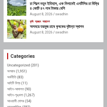
চা শিল্পে নতুন ইতিহাস, এক নিলামেই এনটিসির চা বিক্রি
৪ কোটি ৪৭ লাখ টাকার বেশি
August 8, 2026
swadhin
কৃষি
প্রচ্ছদ
সারাদেশ
অসময়ে তরমুজ চাষে কৃষকের দৃষ্টান্ত স্থাপন
August 8, 2026
swadhin
Categories
Uncategorized
(201)
অপরাধ
(1,951)
অর্থনীতি
(83)
আইটি বিশ্ব
(11)
আইন-আদালত
(90)
আইন-শৃঙ্খলা
(1,267)
আওয়ামী দোসর
(54)
আন্তর্জাতিক
(582)