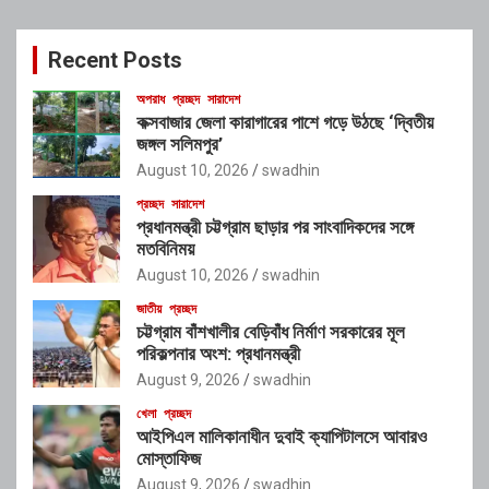
r
c
Recent Posts
h
অপরাধ
প্রচ্ছদ
সারাদেশ
কক্সবাজার জেলা কারাগারের পাশে গড়ে উঠছে ‘দ্বিতীয়
জঙ্গল সলিমপুর’
August 10, 2026
swadhin
প্রচ্ছদ
সারাদেশ
প্রধানমন্ত্রী চট্টগ্রাম ছাড়ার পর সাংবাদিকদের সঙ্গে
মতবিনিময়
August 10, 2026
swadhin
জাতীয়
প্রচ্ছদ
চট্টগ্রাম বাঁশখালীর বেড়িবাঁধ নির্মাণ সরকারের মূল
পরিকল্পনার অংশ: প্রধানমন্ত্রী
August 9, 2026
swadhin
খেলা
প্রচ্ছদ
আইপিএল মালিকানাধীন দুবাই ক্যাপিটালসে আবারও
মোস্তাফিজ
August 9, 2026
swadhin