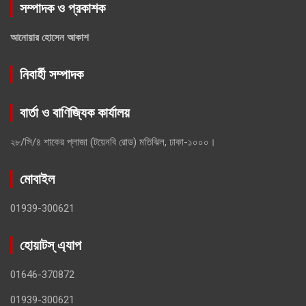
সম্পাদক ও প্রকাশক
আনোয়ার হোসেন আকাশ
নিবার্হী সম্পাদক
বার্তা ও বাণিজ্যিক কার্যালয়
২৮/সি/৪ শাকের প্লাজা (টয়েনবি রোড) মতিঝিল, ঢাকা-১০০০।
মোবাইল
01939-300621
হোয়াটস্ এ্যাপ
01646-370872
01939-300621