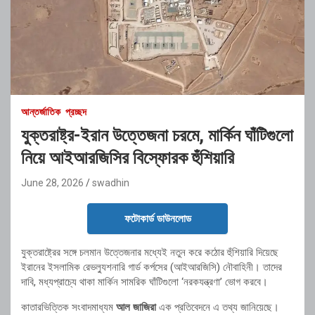
আন্তর্জাতিক
প্রচ্ছদ
যুক্তরাষ্ট্র-ইরান উত্তেজনা চরমে, মার্কিন ঘাঁটিগুলো
নিয়ে আইআরজিসির বিস্ফোরক হুঁশিয়ারি
June 28, 2026
swadhin
ফটোকার্ড ডাউনলোড
যুক্তরাষ্ট্রের সঙ্গে চলমান উত্তেজনার মধ্যেই নতুন করে কঠোর হুঁশিয়ারি দিয়েছে
ইরানের ইসলামিক রেভল্যুশনারি গার্ড কর্পসের (আইআরজিসি) নৌবাহিনী। তাদের
দাবি, মধ্যপ্রাচ্যে থাকা মার্কিন সামরিক ঘাঁটিগুলো ‘নরকযন্ত্রণা’ ভোগ করবে।
কাতারভিত্তিক সংবাদমাধ্যম
আল জাজিরা
এক প্রতিবেদনে এ তথ্য জানিয়েছে।