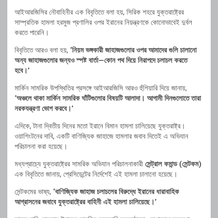
আইআরজিসির নৌবাহিনীর এক বিবৃতিতে বলা হয়, সিরিক শহরে যুক্তরাষ্ট্রের
সাম্প্রতিক হামলা হরমুজ প্রণালির ওপর ইরানের নিয়ন্ত্রণকে কোনোভাবেই দুর্বল
করতে পারেনি।
বিবৃতিতে আরও বলা হয়,
‘নিয়ম ভঙ্গকারী জাহাজগুলোর ওপর আমাদের গুলি চালানো
অন্য জাহাজগুলোর জন্যও স্পষ্ট বার্তা—কোন পথ দিয়ে নিরাপদে চলাচল করতে
হবে।’
মার্কিন সামরিক উপস্থিতির প্রসঙ্গে আইআরজিসি আরও হুঁশিয়ারি দিয়ে জানায়,
‘অঞ্চলে থাকা মার্কিন সামরিক ঘাঁটিগুলোর বিষয়টি আলাদা। আগামী দিনগুলোতে তারা
নরকযন্ত্রণা ভোগ করবে।’
এদিকে, টানা দ্বিতীয় দিনের মতো ইরানে বিমান হামলা চালিয়েছে যুক্তরাষ্ট্র।
ওয়াশিংটনের দাবি, একটি বাণিজ্যিক জাহাজে হামলার জবাব দিতেই এ অভিযান
পরিচালনা করা হয়েছে।
মধ্যপ্রাচ্যে যুক্তরাষ্ট্রের সামরিক অভিযান পরিচালনাকারী
সেন্ট্রাল কমান্ড (সেন্টকম)
এক বিবৃতিতে জানায়, প্রেসিডেন্টের নির্দেশেই এই হামলা চালানো হয়েছে।
সেন্টকমের ভাষ্য,
‘বাণিজ্যিক জাহাজ চলাচলের বিরুদ্ধে ইরানের ধারাবাহিক
আগ্রাসনের জবাবে যুক্তরাষ্ট্রের বাহিনী এই হামলা চালিয়েছে।’