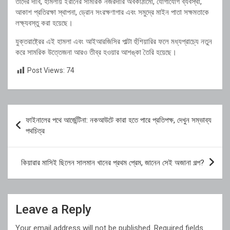
তাদের দাবি, হামলায় ইরানের সামরিক নজরদারি অবকাঠামো, যোগাযোগ ব্যবস্থা,
আকাশ প্রতিরক্ষা স্থাপনা, ড্রোন সংরক্ষণাগার এবং সমুদ্রে মাইন পাতা সক্ষমতাকে
লক্ষ্যবস্তু করা হয়েছে।
যুক্তরাষ্ট্রের এই হামলা এবং আইআরজিসির পাল্টা হুঁশিয়ারির ফলে মধ্যপ্রাচ্যে নতুন
করে সামরিক উত্তেজনা আরও তীব্র হওয়ার আশঙ্কা তৈরি হয়েছে।
Post Views:
74
Post
ফাইনালের পথে আর্জেন্টিনা: নকআউটে কারা হতে পারে প্রতিপক্ষ, দেখুন সম্ভাব্য
navigation
পথচিত্র
কিয়ারার মাসিই ছিলেন সালমান খানের প্রথম প্রেম, জানেন সেই অজানা গল্প?
Leave a Reply
Your email address will not be published.
Required fields