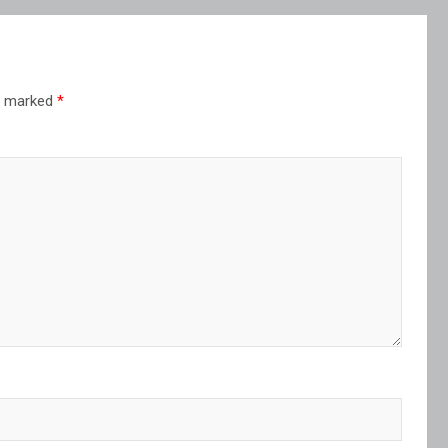
re marked
*