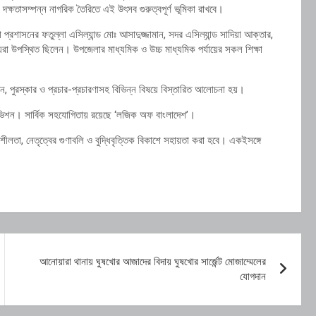
ণী দক্ষতাসম্পন্ন নাগরিক তৈরিতে এই উৎসব গুরুত্বপূর্ণ ভূমিকা রাখবে।
লা প্রশাসনের ফতুল্লা এসিল্যান্ড মোঃ আসাদুজ্জামান, সদর এসিল্যান্ড সাদিয়া আক্তার,
দস্যরা উপস্থিত ছিলেন। উপজেলার মাধ্যমিক ও উচ্চ মাধ্যমিক পর্যায়ের সকল শিক্ষা
গঠন, পুরস্কার ও প্রচার-প্রচারণাসহ বিভিন্ন বিষয়ে বিস্তারিত আলোচনা হয়।
লা ভিশন। সার্বিক সহযোগিতায় রয়েছে ‘লজিক অফ বাংলাদেশ’।
ীলতা, নেতৃত্বের গুণাবলি ও বুদ্ধিবৃত্তিক বিকাশে সহায়তা করা হবে। একইসঙ্গে
আনোয়ারা থানায় ঘুষখোর আজাদের বিদায় ঘুষখোর সার্জেন্ট মোজাম্মেলের
যোগদান