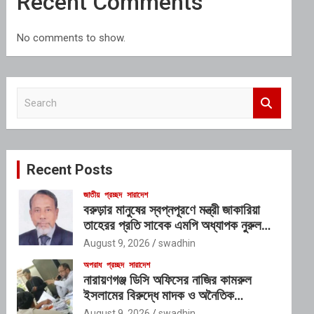
Recent Comments
No comments to show.
S
e
a
r
c
Recent Posts
h
জাতীয়
প্রচ্ছদ
সারাদেশ
বরুড়ার মানুষের স্বপ্নপূরণে মন্ত্রী জাকারিয়া
তাহেরর প্রতি সাবেক এমপি অধ্যাপক নুরুল
ইসলাম মিলনের আহ্বান
August 9, 2026
swadhin
অপরাধ
প্রচ্ছদ
সারাদেশ
নারায়ণগঞ্জ ডিসি অফিসের নাজির কামরুল
ইসলামের বিরুদ্ধে মাদক ও অনৈতিক
কর্মকাণ্ডের অভিযোগ
August 9, 2026
swadhin