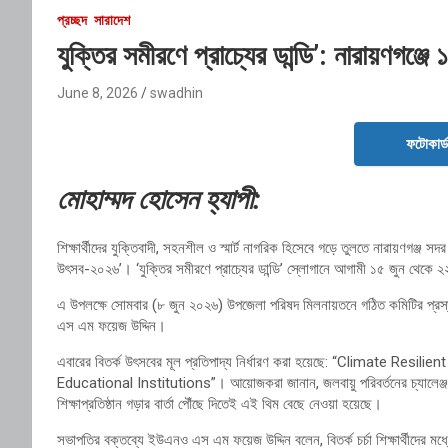
প্রচ্ছদ
সারাদেশ
যুক্তির সমীরণে প্রাচ্যের ডান্ডি’: নারায়ণগঞ্
June 8, 2026
swadhin
ফটোকার্
মোহাম্মদ হোসেন হ্যাপী:
শিক্ষার্থীদের যুক্তিবাদী, সহনশীল ও স্মার্ট নাগরিক হিসেবে গড়ে তুলতে নারায়ণগঞ্জ
উৎসব-২০২৬’। ‘যুক্তির সমীরণে প্রাচ্যের ডান্ডি’ স্লোগানে আগামী ১৫ জুন থেকে
এ উপলক্ষে সোমবার (৮ জুন ২০২৬) উপজেলা পরিষদ মিলনায়তনে গঠিত কমিটির প্রস্ত
এস এম ফয়েজ উদ্দিন।
এবারের বিতর্ক উৎসবের মূল প্রতিপাদ্য নির্ধারণ করা হয়েছে: “Climate R
Educational Institutions”। আয়োজকরা জানান, জলবায়ু পরিবর্তনের চ্যালেঞ্জ ম
শিক্ষাপ্রতিষ্ঠান গড়ার বার্তা পৌঁছে দিতেই এই থিম বেছে নেওয়া হয়েছে।
সভাপতির বক্তব্যে ইউএনও এস এম ফয়েজ উদ্দিন বলেন, বিতর্ক চর্চা শিক্ষার্থীদের মধ