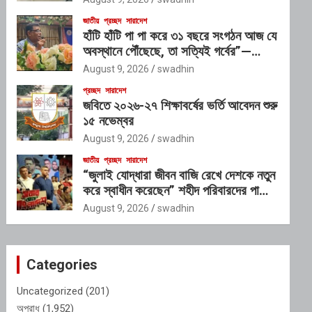
জাতীয়
প্রচ্ছদ
সারাদেশ
হাঁটি হাঁটি পা পা করে ৩১ বছরে সংগঠন আজ যে
অবস্থানে পৌঁছেছে, তা সত্যিই গর্বের”—
অতিরিক্ত ডিআইজি
August 9, 2026
swadhin
প্রচ্ছদ
সারাদেশ
জবিতে ২০২৬-২৭ শিক্ষাবর্ষের ভর্তি আবেদন শুরু
১৫ নভেম্বর
August 9, 2026
swadhin
জাতীয়
প্রচ্ছদ
সারাদেশ
“জুলাই যোদ্ধারা জীবন বাজি রেখে দেশকে নতুন
করে স্বাধীন করেছেন” শহীদ পরিবারদের পাশে
থাকার অঙ্গীকার গণপূর্তমন্ত্রীর
August 9, 2026
swadhin
Categories
Uncategorized
(201)
অপরাধ
(1,952)