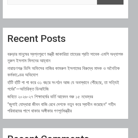
Recent Posts
বরুড়ার মানুষের স্বপ্নপূরণে মন্ত্রী জাকারিয়া তাহেরর প্রতি সাবেক এমপি অধ্যাপক
নুরুল ইসলাম মিলনের আহ্বান
নারায়ণগঞ্জ ডিসি অফিসের নাজির কামরুল ইসলামের বিরুদ্ধে মাদক ও অনৈতিক
কর্মকাণ্ডের অভিযোগ
হাঁটি হাঁটি পা পা করে ৩১ বছরে সংগঠন আজ যে অবস্থানে পৌঁছেছে, তা সত্যিই
গর্বের”—অতিরিক্ত ডিআইজি
জবিতে ২০২৬-২৭ শিক্ষাবর্ষের ভর্তি আবেদন শুরু ১৫ নভেম্বর
“জুলাই যোদ্ধারা জীবন বাজি রেখে দেশকে নতুন করে স্বাধীন করেছেন” শহীদ
পরিবারদের পাশে থাকার অঙ্গীকার গণপূর্তমন্ত্রীর