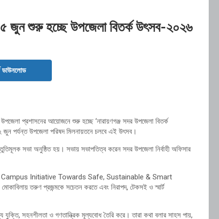
জে ১৫ জুন শুরু হচ্ছে উপজেলা বিতর্ক উৎসব-২০২৬
ড ডাউনলোড
 সদর উপজেলা প্রশাসনের আয়োজনে শুরু হচ্ছে ‘নারায়ণগঞ্জ সদর উপজেলা বিতর্ক
 ২২ জুন পর্যন্ত উপজেলা পরিষদ মিলনায়তনে চলবে এই উৎসব।
ুতিমূলক সভা অনুষ্ঠিত হয়। সভায় সভাপতিত্ব করেন সদর উপজেলা নির্বাহী অফিসার
esilient Campus Initiative Towards Safe, Sustainable & Smart
োকাবিলায় তরুণ প্রজন্মকে সচেতন করতে এবং নিরাপদ, টেকসই ও স্মার্ট
্যে যুক্তি, সহনশীলতা ও গণতান্ত্রিক মূল্যবোধ তৈরি করে। তারা কথা বলার সাহস পায়,