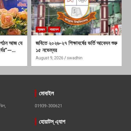
প্রচ্ছদ
সারাদেশ
 সংগঠন আজ যে
জবিতে ২০২৬-২৭ শিক্ষাবর্ষের ভর্তি আবেদন শুরু
্বের”—
১৫ নভেম্বর
August 9, 2026
swadhin
মোবাইল
ঝিল,
01939-300621
হোয়াটস্ এ্যাপ