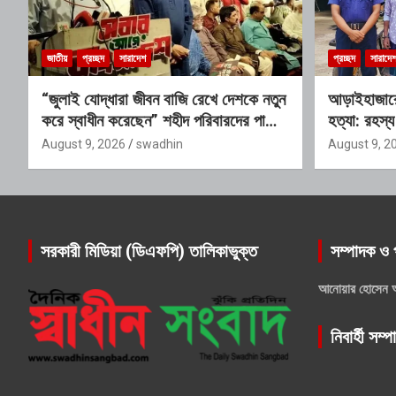
জাতীয়
প্রচ্ছদ
সারাদেশ
প্রচ্ছদ
সারাদে
“জুলাই যোদ্ধারা জীবন বাজি রেখে দেশকে নতুন
আড়াইহাজারে
করে স্বাধীন করেছেন” শহীদ পরিবারদের পাশে
হত্যা: রহস্য
থাকার অঙ্গীকার গণপূর্তমন্ত্রীর
August 9, 2026
swadhin
August 9, 2
সরকারী মিডিয়া (ডিএফপি) তালিকাভুক্ত
সম্পাদক ও 
আনোয়ার হোসেন 
নিবার্হী সম্