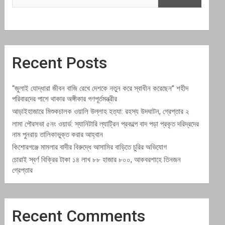
Recent Posts
“জুলাই যোদ্ধারা জীবন বাজি রেখে দেশকে নতুন করে স্বাধীন করেছেন” শহীদ
পরিবারদের পাশে থাকার অঙ্গীকার গণপূর্তমন্ত্রীর
আড়াইহাজারে মিশুকচালক ওয়ালি উল্লাহ হত্যা: রহস্য উদঘাটন, গ্রেপ্তার ২
লামা পৌরসভা ৫নং ওয়ার্ড: স্যানিটারি ল্যাট্রিন প্রকল্পে বাদ পড়া প্রকৃত দরিদ্রদের
নাম পুনরায় তালিকাভুক্ত করার আহ্বান
কিশোরগঞ্জে মামলার বাদীর বিরুদ্ধে আসামির বাড়িতে চুরির অভিযোগ
চোরাই স্বর্ণ বিক্রির টাকা ১৪ লাখ ৮৮ হাজার ৮০০, আকবরশাহে তিনজন
গ্রেপ্তার
Recent Comments