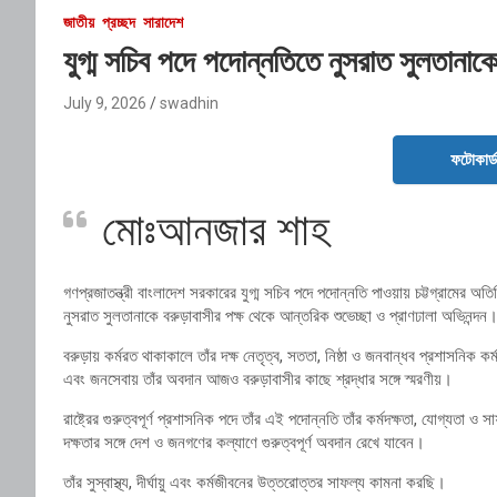
জাতীয়
প্রচ্ছদ
সারাদেশ
যুগ্ম সচিব পদে পদোন্নতিতে নুসরাত সুলতানাকে 
July 9, 2026
swadhin
ফটোকার্
মোঃআনজার শাহ
গণপ্রজাতন্ত্রী বাংলাদেশ সরকারের যুগ্ম সচিব পদে পদোন্নতি পাওয়ায় চট্টগ্রামের অ
নুসরাত সুলতানাকে বরুড়াবাসীর পক্ষ থেকে আন্তরিক শুভেচ্ছা ও প্রাণঢালা অভিনন্দন
বরুড়ায় কর্মরত থাকাকালে তাঁর দক্ষ নেতৃত্ব, সততা, নিষ্ঠা ও জনবান্ধব প্রশাসনিক 
এবং জনসেবায় তাঁর অবদান আজও বরুড়াবাসীর কাছে শ্রদ্ধার সঙ্গে স্মরণীয়।
রাষ্ট্রের গুরুত্বপূর্ণ প্রশাসনিক পদে তাঁর এই পদোন্নতি তাঁর কর্মদক্ষতা, যোগ্যতা ও 
দক্ষতার সঙ্গে দেশ ও জনগণের কল্যাণে গুরুত্বপূর্ণ অবদান রেখে যাবেন।
তাঁর সুস্বাস্থ্য, দীর্ঘায়ু এবং কর্মজীবনের উত্তরোত্তর সাফল্য কামনা করছি।