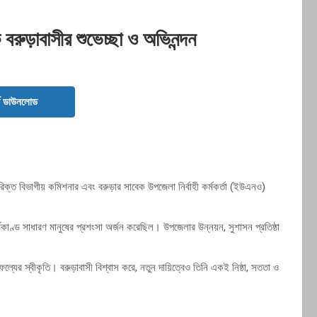
বরুড়াবাসীর শুভেচ্ছা ও অভিনন্দন
ড ডাউনলোড
তিরিক্ত বিভাগীয় কমিশনার এবং বরুড়ার সাবেক উপজেলা নির্বাহী কর্মকর্তা (ইউএনও)
।
কর্মকাণ্ড সাধারণ মানুষের প্রশংসা অর্জন করেছিল। উপজেলার উন্নয়ন, সুশাসন প্রতিষ্ঠা
সাফল্যের স্বীকৃতি। বরুড়াবাসী বিশ্বাস করে, নতুন দায়িত্বেও তিনি একই নিষ্ঠা, সততা ও