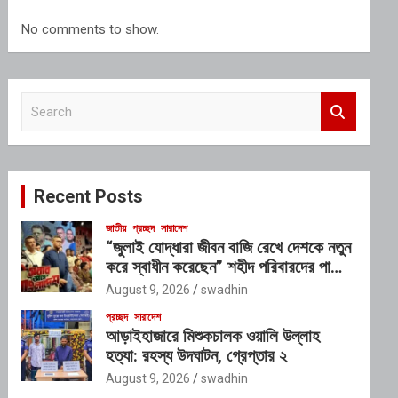
No comments to show.
S
e
a
r
c
Recent Posts
h
জাতীয়
প্রচ্ছদ
সারাদেশ
“জুলাই যোদ্ধারা জীবন বাজি রেখে দেশকে নতুন
করে স্বাধীন করেছেন” শহীদ পরিবারদের পাশে
থাকার অঙ্গীকার গণপূর্তমন্ত্রীর
August 9, 2026
swadhin
প্রচ্ছদ
সারাদেশ
আড়াইহাজারে মিশুকচালক ওয়ালি উল্লাহ
হত্যা: রহস্য উদঘাটন, গ্রেপ্তার ২
August 9, 2026
swadhin