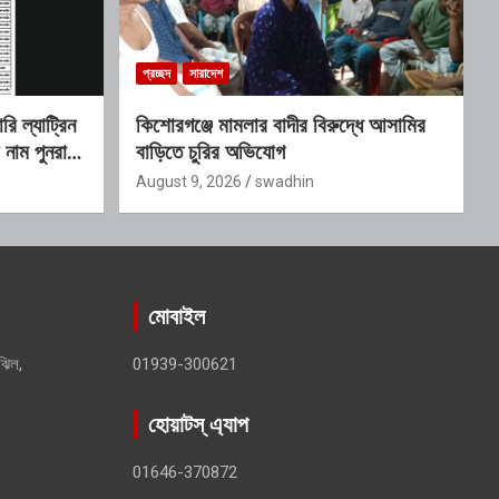
প্রচ্ছদ
সারাদেশ
রি ল্যাট্রিন
কিশোরগঞ্জে মামলার বাদীর বিরুদ্ধে আসামির
র নাম পুনরায়
বাড়িতে চুরির অভিযোগ
August 9, 2026
swadhin
মোবাইল
ঝিল,
01939-300621
হোয়াটস্ এ্যাপ
01646-370872