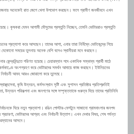
 উত্তেজনায় অনেকেই রাত জেগে খেলা উপভোগ করছেন। ফলে গ্রামীণ জনজীবনে এখন
ে। কৃষকরা যেমন আগামী মৌসুমের প্রস্তুতি নিচ্ছেন, তেমনি ভোটাররাও প্রস্তুতি
াচনের প্রত্যাশা করে আসছেন। তাদের আশা, এবার তারা নির্বিঘ্নে ভোটকেন্দ্রে গিয়ে
আগের যেকোনো সময়ের তুলনায় অনেক বেশি বলেও স্থানীয়রা মনে করছেন।
 কেন্দ্রবিন্দুতে পরিণত হয়েছে। চেয়ারম্যান পদে একাধিক সম্ভাব্য প্রার্থী মাঠে
িক কর্মকাণ্ডে অংশগ্রহণ করে ভোটারদের সমর্থন আদায়ে কাজ করছেন। ইউনিয়নের
লাকায় নির্বাচনী আবহ আরও জোরালো করে তুলেছে।
স্থ্যসেবা, কৃষি উন্নয়ন, কর্মসংস্থান সৃষ্টি এবং সুশাসন প্রতিষ্ঠার প্রতিশ্রুতিই
যতা, উন্নয়ন পরিকল্পনা এবং জনগণের সঙ্গে সম্পৃক্ততাকে গুরুত্ব দিয়ে তাদের প্রতিনিধি
ির্বাচনকে ঘিরে নতুন প্রত্যাশা। রঙিন পোস্টার-ফেস্টুনে সাজানো গ্রামবাংলার জনপদ
র প্রচারণা, ভোটারদের আগ্রহ এবং নির্বাচনী উত্তাপ। এখন দেখার বিষয়, শেষ পর্যন্ত
ারম্যানের আসনে।