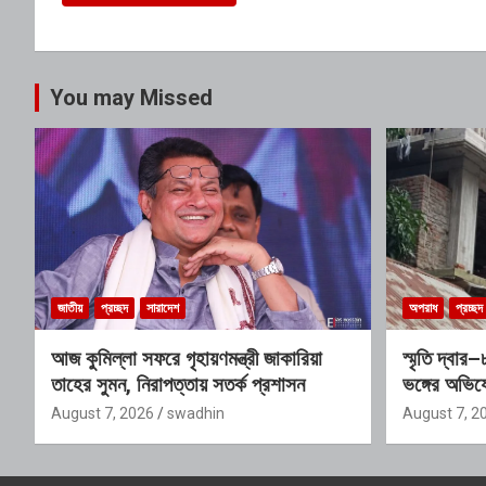
You may Missed
জাতীয়
প্রচ্ছদ
সারাদেশ
অপরাধ
প্রচ্ছদ
আজ কুমিল্লা সফরে গৃহায়ণমন্ত্রী জাকারিয়া
স্মৃতি দ্বা
তাহের সুমন, নিরাপত্তায় সতর্ক প্রশাসন
ভঙ্গের অভিয
প্রভাবশালী 
August 7, 2026
swadhin
August 7, 2