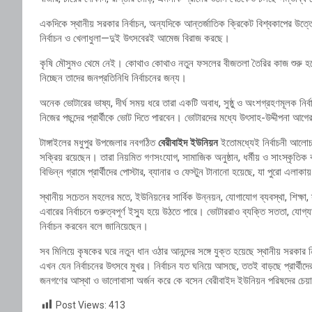
একদিকে স্থানীয় সরকার নির্বাচন, অন্যদিকে আন্তর্জাতিক ক্রিকেট বিশ্বকাপের
নির্বাচন ও খেলাধুলা—দুই উৎসবেরই আমেজ বিরাজ করছে।
কৃষি মৌসুমও থেমে নেই। কোথাও কোথাও নতুন ফসলের বীজতলা তৈরির কাজ শুরু হয়েছ
নিচ্ছেন তাদের জনপ্রতিনিধি নির্বাচনের জন্য।
অনেক ভোটারের ভাষ্য, দীর্ঘ সময় ধরে তারা একটি অবাধ, সুষ্ঠু ও অংশগ্রহণমূলক নির্ব
নিজের পছন্দের প্রার্থীকে ভোট দিতে পারবেন। ভোটারদের মধ্যে উৎসাহ-উদ্দীপনা 
টাঙ্গাইলের মধুপুর উপজেলার নবগঠিত
বেরীবাইদ ইউনিয়ন
ইতোমধ্যেই নির্বাচনী আলোচনার
সক্রিয় রয়েছেন। তারা নিয়মিত গণসংযোগ, সামাজিক অনুষ্ঠান, ধর্মীয় ও সাংস্কৃত
বিভিন্ন গ্রামে প্রার্থীদের পোস্টার, ব্যানার ও ফেস্টুন টানানো হয়েছে, যা পুরো এ
স্থানীয় সচেতন মহলের মতে, ইউনিয়নের সার্বিক উন্নয়ন, যোগাযোগ ব্যবস্থা, শিক্ষা, স্বা
এবারের নির্বাচনে গুরুত্বপূর্ণ ইস্যু হয়ে উঠতে পারে। ভোটাররাও ব্যক্তি সততা, যোগ্
নির্বাচন করবেন বলে জানিয়েছেন।
সব মিলিয়ে কৃষকের ঘরে নতুন ধান ওঠার আনন্দের সঙ্গে যুক্ত হয়েছে স্থানীয় সরকার ন
এখন যেন নির্বাচনের উৎসবে মুখর। নির্বাচন যত ঘনিয়ে আসছে, ততই বাড়ছে প্রার্থীদে
জনগণের আস্থা ও ভালোবাসা অর্জন করে কে বসেন বেরীবাইদ ইউনিয়ন পরিষদের চেয়
Post Views:
413