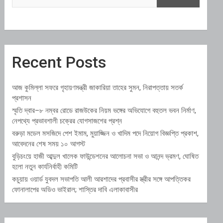
Recent Posts
আজ কুমিল্লা সফরে গৃহায়ণমন্ত্রী জাকারিয়া তাহের সুমন, নিরাপত্তায় সতর্ক
প্রশাসন
স্মৃতি দ্বার–৮ নম্বর রোডে রাজউকের নিয়ম ভঙ্গের অভিযোগে বহুতল ভবন নির্মাণ,
নেপথ্যে প্রভাবশালী চক্রের যোগসাজশের প্রশ্ন
বরুড়া মডেল মসজিদে পেশ ইমাম, মুয়াজ্জিন ও খাদিম পদে নিয়োগ বিজ্ঞপ্তি প্রকাশ,
আবেদনের শেষ সময় ১০ আগস্ট
বুড়িচংয়ে হাজী আব্দুল খালেক ফাউন্ডেশনের আলোচনা সভা ও আনন্দ ভ্রমণ, ঘোষিত
হলো নতুন কার্যনির্বাহী কমিটি
কচুয়ায় ওয়ার্ড যুবদল সভাপতি আলী আরশাদের প্রবাসীর স্ত্রীর সঙ্গে আপত্তিকর
ফোনালাপের অডিও ভাইরাল; শাস্তির দাবি এলাকাবাসীর