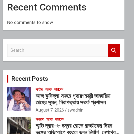
Recent Comments
No comments to show.
S
e
a
r
c
Recent Posts
h
জাতীয়
প্রচ্ছদ
সারাদেশ
আজ কুমিল্লা সফরে গৃহায়ণমন্ত্রী জাকারিয়া
তাহের সুমন, নিরাপত্তায় সতর্ক প্রশাসন
August 7, 2026
swadhin
অপরাধ
প্রচ্ছদ
সারাদেশ
স্মৃতি দ্বার–৮ নম্বর রোডে রাজউকের নিয়ম
ভঙ্গের অভিযোগে বহুতল ভবন নির্মাণ, নেপথ্যে