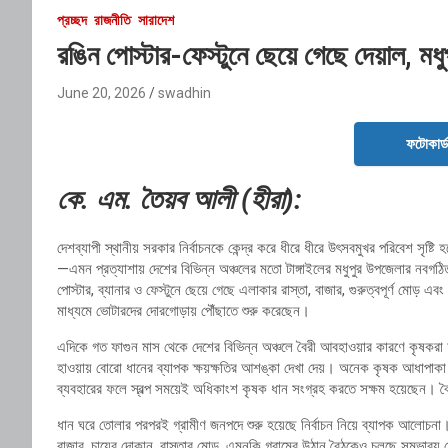
প্রচ্ছদ
রাজনীতি
সারাদেশ
রঙিন পোস্টার-ফেস্টুনে ছেয়ে গেছে দেয়াল, ম
June 20, 2026
swadhin
ফটোকার্
কে. এম. তৈয়ব আলী (হীরা):
দেশব্যাপী স্থানীয় সরকার নির্বাচনকে কেন্দ্র করে ধীরে ধীরে উৎসবমুখর পরিবেশ সৃষ্
—এমন প্রত্যাশায় দেশের বিভিন্ন অঞ্চলের মতো টাঙ্গাইলের মধুপুর উপজেলার নবগঠিত 
পোস্টার, ব্যানার ও ফেস্টুনে ছেয়ে গেছে এলাকার রাস্তা, বাজার, গুরুত্বপূর্ণ মোড় এ
মাধ্যমে ভোটারদের দোরগোড়ায় পৌঁছাতে শুরু করেছেন।
এদিকে গত ফাগুন মাস থেকে দেশের বিভিন্ন অঞ্চলে বৈরী আবহাওয়ার কারণে কৃষকরা চর
হাওয়ায় বোরো ধানের ব্যাপক ক্ষয়ক্ষতির আশঙ্কা দেখা দেয়। অনেক কৃষক আধাপাকা ধ
ব্যবহারের ফলে স্বল্প সময়েই অধিকাংশ কৃষক ধান সংগ্রহ করতে সক্ষম হয়েছেন।
ধান ঘরে তোলার পরপরই গ্রামীণ জনপদে শুরু হয়েছে নির্বাচন নিয়ে ব্যাপক আলোচনা। 
বাজার, চায়ের দোকান, রাস্তার মোড়, এমনকি গ্রামের উঠান বৈঠকেও চলছে সম্ভাব্য চে