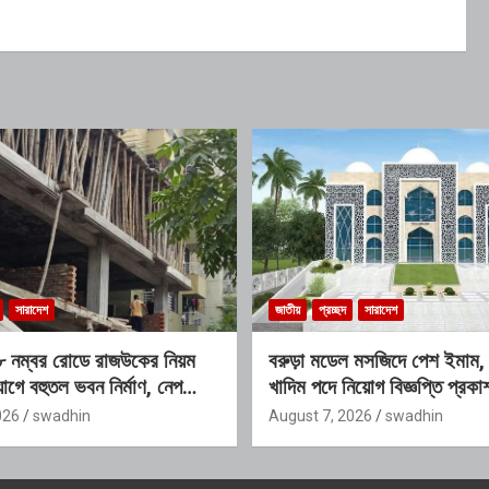
সারাদেশ
জাতীয়
প্রচ্ছদ
সারাদেশ
র–৮ নম্বর রোডে রাজউকের নিয়ম
বরুড়া মডেল মসজিদে পেশ ইমাম, মু
োগে বহুতল ভবন নির্মাণ, নেপথ্যে
খাদিম পদে নিয়োগ বিজ্ঞপ্তি প্র
চক্রের যোগসাজশের প্রশ্ন
শেষ সময় ১০ আগস্ট
026
swadhin
August 7, 2026
swadhin