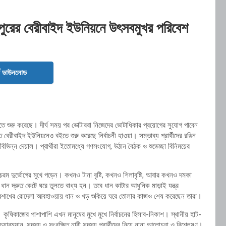
ধুপুরের বেরীবাইদ ইউনিয়নে উৎসবমুখর পরিবেশ
ড ডাউনলোড
টি হতে শুরু করেছে। দীর্ঘ সময় পর ভোটাররা নিজেদের ভোটাধিকার প্রয়োগের সুযোগ পাবেন
বেরীবাইদ ইউনিয়নেও বইতে শুরু করেছে নির্বাচনী হাওয়া। সম্ভাব্য প্রার্থীদের রঙিন
বং বিভিন্ন দেয়াল। প্রার্থীরা ইতোমধ্যে গণসংযোগ, উঠান বৈঠক ও শুভেচ্ছা বিনিময়ের
ম দুর্ভোগের মুখে পড়েন। কখনও টানা বৃষ্টি, কখনও শিলাবৃষ্টি, আবার কখনও দমকা
ান দ্রুত কেটে ঘরে তুলতে বাধ্য হন। তবে ধান কাটার আধুনিক মাড়াই যন্ত্র
 বৈশাখের রোদেলা আবহাওয়ায় ধান ও খড় শুকিয়ে ঘরে তোলার কাজও শেষ করেছেন তারা।
কৃষিকাজের পাশাপাশি এখন মানুষের মুখে মুখে নির্বাচনের হিসাব-নিকাশ। স্থানীয় হাট-
য়ারম্যান, সদস্য ও সংরক্ষিত নারী সদস্য প্রার্থীদের নিয়ে নানা আলোচনা ও বিশ্লেষণ।