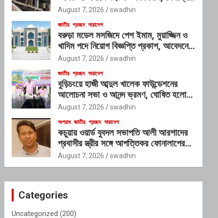
প্রভাবশালী চক্রের যোগসাজশের প্রশ্ন
August 7, 2026
swadhin
জাতীয়
প্রচ্ছদ
সারাদেশ
বরুড়া মডেল মসজিদে পেশ ইমাম, মুয়াজ্জিন ও
খাদিম পদে নিয়োগ বিজ্ঞপ্তি প্রকাশ, আবেদনের
শেষ সময় ১০ আগস্ট
August 7, 2026
swadhin
জাতীয়
প্রচ্ছদ
সারাদেশ
বুড়িচংয়ে হাজী আব্দুল খালেক ফাউন্ডেশনের
আলোচনা সভা ও আনন্দ ভ্রমণ, ঘোষিত হলো
নতুন কার্যনির্বাহী কমিটি
August 7, 2026
swadhin
অপরাধ
জাতীয়
প্রচ্ছদ
সারাদেশ
কচুয়ায় ওয়ার্ড যুবদল সভাপতি আলী আরশাদের
প্রবাসীর স্ত্রীর সঙ্গে আপত্তিকর ফোনালাপের
অডিও ভাইরাল; শাস্তির দাবি এলাকাবাসীর
August 7, 2026
swadhin
Categories
Uncategorized
(200)