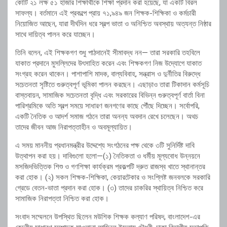
কোটি ২১ লক্ষ ৫১ হাজার শিক্ষার্থীকে শিক্ষা প্রদান করা হয়েছে, যা একটি বিরল
সাফল্য। বর্তমানে এই প্রকল্পে প্রায় ৭১,৯৪৯ জন শিক্ষক-শিক্ষিকা ও কর্মচারী
নিয়োজিত আছেন, যারা দীর্ঘদিন ধরে স্বল্প ভাতা ও অনিশ্চিত অবস্থায় অত্যন্ত নিষ্ঠার
সাথে দায়িত্ব পালন করে যাচ্ছেন।
তিনি বলেন, এই শিক্ষকগণ শুধু পাঠদানেই সীমাবদ্ধ নন— তারা সরকারি তহবিলে
যাকাত প্রদানে মুসল্লিদের উৎসাহিত করেন এবং শিক্ষকগণ নিজ উদ্যোগে যাকাত
সংগ্রহ করেন থাকেন। পাশাপাশি মাদক, বাল্যবিবাহ, সন্ত্রাস ও দুর্নীতির বিরুদ্ধে
সচেতনতা সৃষ্টিতে গুরুত্বপূর্ণ ভূমিকা পালন করছেন। এছাড়াও তারা টিকাদান কর্মসূচি
বাস্তবায়ন, সামাজিক সচেতনতা বৃদ্ধি এবং সরকারের বিভিন্ন গুরুত্বপূর্ণ বার্তা বিনা
পারিশ্রমিকে অতি স্বল্প সময়ে সাধারণ জনগণের কাছে পৌঁছে দিচ্ছেন। সর্বোপরি,
একটি নৈতিক ও আদর্শ সমাজ গঠনে তারা অনন্য অবদান রেখে চলেছেন। অথচ
তাদের জীবন আজ নিরাপত্তাহীন ও অবমূল্যায়িত।
এ সময় মাননীয় প্রধানমন্ত্রীর উদ্দেশ্যে সংগঠনের পক্ষ থেকে ৩টি সুনির্দিষ্ট দাবি
উত্থাপন করা হয়। দাবিগুলো হলো—(১) নৈতিকতা ও ধর্মীয় মূল্যবোধ উন্নয়নে
মসজিদভিত্তিক শিশু ও গণশিক্ষা কার্যক্রম প্রকল্পটি দ্রুত রাজস্ব খাতে স্থানান্তর
করা হোক। (২) সকল শিক্ষক-শিক্ষিকা, কেয়ারটেকার ও সংশ্লিষ্ট জনবলকে সরকারি
গ্রেডে বেতন-ভাতা প্রদান করা হোক। (৩) তাদের চাকরির স্থায়িত্ব নিশ্চিত করে
সামাজিক নিরাপত্তা নিশ্চিত করা হোক।
সংবাদ সম্মেলনে উপস্থিত ছিলেন মউশিক শিক্ষক কল্যাণ পরিষদ, বাংলাদেশ-এর