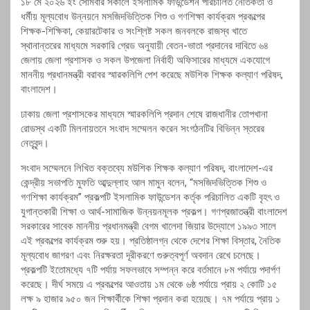
১৮ মে ২০২৬ ইং সোমবার সকালে ইসলামিক ফাউন্ডেশন পরিচালিত নৈতিকতা ও
ধর্মীয় মূল্যবোধ উন্নয়নে মসজিদভিত্তিক শিশু ও গণশিক্ষা কার্যক্রম প্রকল্পের
শিক্ষক-শিক্ষিকা, কেয়ারটেকার ও সংশ্লিষ্ট সকল জনবলকে রাজস্ব খাতে
স্থানান্তরের মাধ্যমে সরকারি গ্রেড অনুযায়ী বেতন-ভাতা প্রদানের দাবিতে ৬৪
জেলায় জেলা প্রশাসক ও সকল উপজেলা নির্বাহী অফিসারের মাধ্যমে একযোগে
মাননীয় প্রধানমন্ত্রী বরাবর স্মারকলিপি পেশ করেছে মউশিক শিক্ষক কল্যাণ পরিষদ,
বাংলাদেশ।
ঢাকায় জেলা প্রশাসকের মাধ্যমে স্মারকলিপি প্রদান শেষে রাজধানীর তোপখানা
রোডস্থ একটি মিলনায়তনে সংবাদ সম্মেলন করেন সংগঠনটির বিভিন্ন স্তরের
নেতৃবৃন্দ।
সংবাদ সম্মেলনে লিখিত বক্তব্যে মউশিক শিক্ষক কল্যাণ পরিষদ, বাংলাদেশ-এর
কেন্দ্রীয় সভাপতি মুফতি আব্দুল্লাহ আল মামুন বলেন, “মসজিদভিত্তিক শিশু ও
গণশিক্ষা কার্যক্রম” প্রকল্পটি ইসলামিক ফাউন্ডেশন কর্তৃক পরিচালিত একটি বৃহৎ ও
যুগান্তকারী শিক্ষা ও আর্থ-সামাজিক উন্নয়নমূলক প্রকল্প। গণপ্রজাতন্ত্রী বাংলাদেশ
সরকারের সাবেক মাননীয় প্রধানমন্ত্রী বেগম খালেদা জিয়ার উদ্যোগে ১৯৯৩ সালে
এই প্রকল্পের কার্যক্রম শুরু হয়। প্রতিষ্ঠালগ্ন থেকে দেশের শিক্ষা বিস্তার, নৈতিক
মূল্যবোধ জাগরণ এবং নিরক্ষরতা দূরীকরণে গুরুত্বপূর্ণ অবদান রেখে চলেছে।
প্রকল্পটি ইতোমধ্যে ৭টি পর্যায় সফলভাবে সম্পন্ন করে বর্তমানে ৮ম পর্যায়ে পদার্পণ
করেছে। দীর্ঘ সময়ে এ প্রকল্পের আওতায় ১ম থেকে ৬ষ্ঠ পর্যায়ে প্রায় ২ কোটি ১৫
লক্ষ ৯ হাজার ৯৫০ জন শিক্ষার্থীকে শিক্ষা প্রদান করা হয়েছে। ৭ম পর্যায়ে প্রায় ১