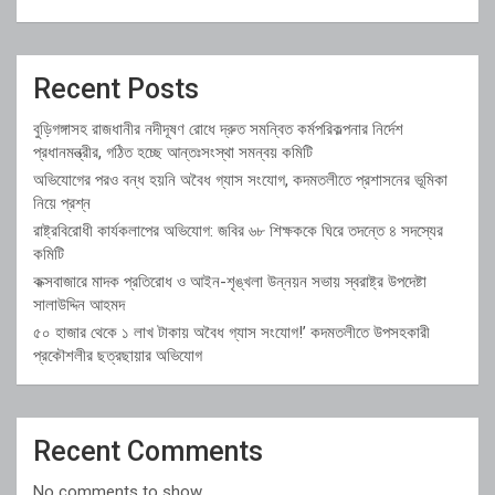
Recent Posts
বুড়িগঙ্গাসহ রাজধানীর নদীদূষণ রোধে দ্রুত সমন্বিত কর্মপরিকল্পনার নির্দেশ
প্রধানমন্ত্রীর, গঠিত হচ্ছে আন্তঃসংস্থা সমন্বয় কমিটি
অভিযোগের পরও বন্ধ হয়নি অবৈধ গ্যাস সংযোগ, কদমতলীতে প্রশাসনের ভূমিকা
নিয়ে প্রশ্ন
রাষ্ট্রবিরোধী কার্যকলাপের অভিযোগ: জবির ৬৮ শিক্ষককে ঘিরে তদন্তে ৪ সদস্যের
কমিটি
কক্সবাজারে মাদক প্রতিরোধ ও আইন-শৃঙ্খলা উন্নয়ন সভায় স্বরাষ্ট্র উপদেষ্টা
সালাউদ্দিন আহমদ
৫০ হাজার থেকে ১ লাখ টাকায় অবৈধ গ্যাস সংযোগ!’ কদমতলীতে উপসহকারী
প্রকৌশলীর ছত্রছায়ার অভিযোগ
Recent Comments
No comments to show.