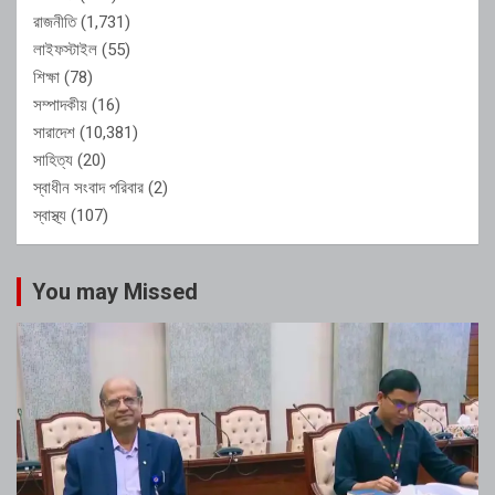
রাজনীতি
(1,731)
লাইফস্টাইল
(55)
শিক্ষা
(78)
সম্পাদকীয়
(16)
সারাদেশ
(10,381)
সাহিত্য
(20)
স্বাধীন সংবাদ পরিবার
(2)
স্বাস্থ্য
(107)
You may Missed