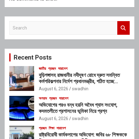
S
e
a
r
c
Recent Posts
h
জাতীয়
প্রচ্ছদ
সারাদেশ
বুড়িগঙ্গাসহ রাজধানীর নদীদূষণ রোধে দ্রুত সমন্বিত
কর্মপরিকল্পনার নির্দেশ প্রধানমন্ত্রীর, গঠিত হচ্ছে
আন্তঃসংস্থা সমন্বয় কমিটি
August 6, 2026
swadhin
অপরাধ
প্রচ্ছদ
সারাদেশ
অভিযোগের পরও বন্ধ হয়নি অবৈধ গ্যাস সংযোগ,
কদমতলীতে প্রশাসনের ভূমিকা নিয়ে প্রশ্ন
August 6, 2026
swadhin
প্রচ্ছদ
শিক্ষা
সারাদেশ
রাষ্ট্রবিরোধী কার্যকলাপের অভিযোগ: জবির ৬৮ শিক্ষককে