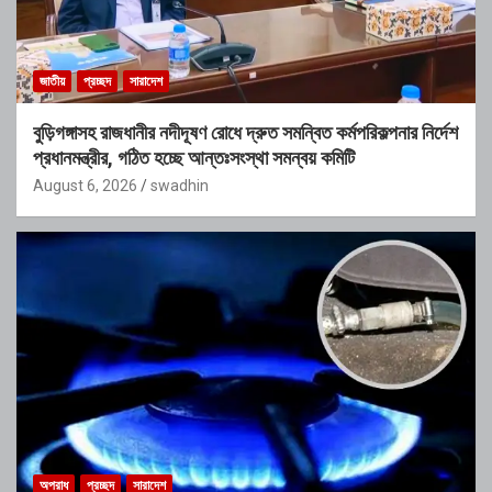
জাতীয়
প্রচ্ছদ
সারাদেশ
বুড়িগঙ্গাসহ রাজধানীর নদীদূষণ রোধে দ্রুত সমন্বিত কর্মপরিকল্পনার নির্দেশ
প্রধানমন্ত্রীর, গঠিত হচ্ছে আন্তঃসংস্থা সমন্বয় কমিটি
August 6, 2026
swadhin
অপরাধ
প্রচ্ছদ
সারাদেশ