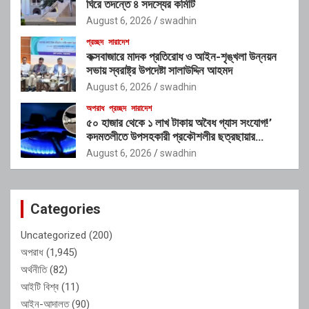
ঘিরে তদন্তে ৪ সদস্যের কমিটি
August 6, 2026
swadhin
প্রচ্ছদ
সারাদেশ
কক্সবাজারে মাদক প্রতিরোধ ও আইন-শৃঙ্খলা উন্নয়ন
সভায় স্বরাষ্ট্র উপদেষ্টা সালাউদ্দিন আহমদ
August 6, 2026
swadhin
অপরাধ
প্রচ্ছদ
সারাদেশ
৫০ হাজার থেকে ১ লাখ টাকায় অবৈধ গ্যাস সংযোগ!’
কদমতলীতে উপসহকারী প্রকৌশলীর ছত্রছায়ার
অভিযোগ
August 6, 2026
swadhin
Categories
Uncategorized
(200)
অপরাধ
(1,945)
অর্থনীতি
(82)
আইটি বিশ্ব
(11)
আইন-আদালত
(90)