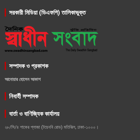
সরকারী মিডিয়া (ডিএফপি) তালিকাভুক্ত
সম্পাদক ও প্রকাশক
আনোয়ার হোসেন আকাশ
নিবার্হী সম্পাদক
বার্তা ও বাণিজ্যিক কার্যালয়
২৮/সি/৪ শাকের প্লাজা (টয়েনবি রোড) মতিঝিল, ঢাকা-১০০০।