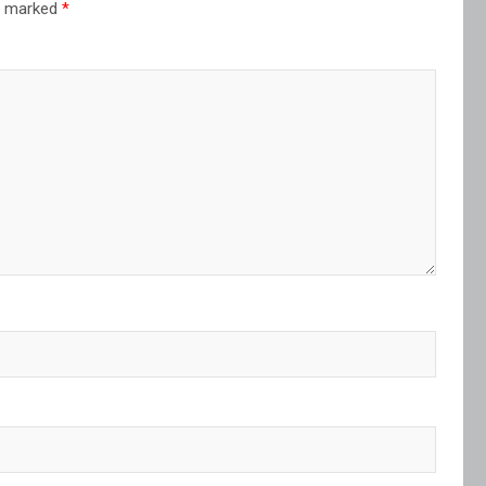
re marked
*