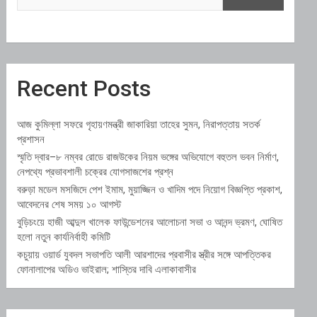
Recent Posts
আজ কুমিল্লা সফরে গৃহায়ণমন্ত্রী জাকারিয়া তাহের সুমন, নিরাপত্তায় সতর্ক
প্রশাসন
স্মৃতি দ্বার–৮ নম্বর রোডে রাজউকের নিয়ম ভঙ্গের অভিযোগে বহুতল ভবন নির্মাণ,
নেপথ্যে প্রভাবশালী চক্রের যোগসাজশের প্রশ্ন
বরুড়া মডেল মসজিদে পেশ ইমাম, মুয়াজ্জিন ও খাদিম পদে নিয়োগ বিজ্ঞপ্তি প্রকাশ,
আবেদনের শেষ সময় ১০ আগস্ট
বুড়িচংয়ে হাজী আব্দুল খালেক ফাউন্ডেশনের আলোচনা সভা ও আনন্দ ভ্রমণ, ঘোষিত
হলো নতুন কার্যনির্বাহী কমিটি
কচুয়ায় ওয়ার্ড যুবদল সভাপতি আলী আরশাদের প্রবাসীর স্ত্রীর সঙ্গে আপত্তিকর
ফোনালাপের অডিও ভাইরাল; শাস্তির দাবি এলাকাবাসীর