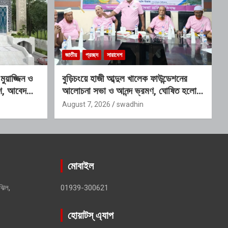
জাতীয়
প্রচ্ছদ
সারাদেশ
য়াজ্জিন ও
বুড়িচংয়ে হাজী আব্দুল খালেক ফাউন্ডেশনের
কাশ, আবেদনের
আলোচনা সভা ও আনন্দ ভ্রমণ, ঘোষিত হলো
নতুন কার্যনির্বাহী কমিটি
August 7, 2026
swadhin
মোবাইল
ঝিল,
01939-300621
হোয়াটস্ এ্যাপ