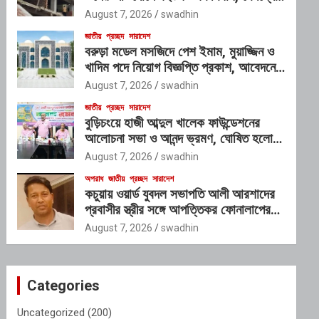
প্রভাবশালী চক্রের যোগসাজশের প্রশ্ন
August 7, 2026
swadhin
জাতীয়
প্রচ্ছদ
সারাদেশ
বরুড়া মডেল মসজিদে পেশ ইমাম, মুয়াজ্জিন ও
খাদিম পদে নিয়োগ বিজ্ঞপ্তি প্রকাশ, আবেদনের
শেষ সময় ১০ আগস্ট
August 7, 2026
swadhin
জাতীয়
প্রচ্ছদ
সারাদেশ
বুড়িচংয়ে হাজী আব্দুল খালেক ফাউন্ডেশনের
আলোচনা সভা ও আনন্দ ভ্রমণ, ঘোষিত হলো
নতুন কার্যনির্বাহী কমিটি
August 7, 2026
swadhin
অপরাধ
জাতীয়
প্রচ্ছদ
সারাদেশ
কচুয়ায় ওয়ার্ড যুবদল সভাপতি আলী আরশাদের
প্রবাসীর স্ত্রীর সঙ্গে আপত্তিকর ফোনালাপের
অডিও ভাইরাল; শাস্তির দাবি এলাকাবাসীর
August 7, 2026
swadhin
Categories
Uncategorized
(200)