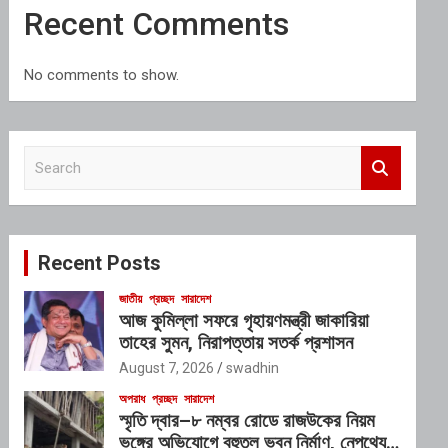
Recent Comments
No comments to show.
S
e
a
r
c
Recent Posts
h
জাতীয়
প্রচ্ছদ
সারাদেশ
আজ কুমিল্লা সফরে গৃহায়ণমন্ত্রী জাকারিয়া
তাহের সুমন, নিরাপত্তায় সতর্ক প্রশাসন
August 7, 2026
swadhin
অপরাধ
প্রচ্ছদ
সারাদেশ
স্মৃতি দ্বার–৮ নম্বর রোডে রাজউকের নিয়ম
ভঙ্গের অভিযোগে বহুতল ভবন নির্মাণ, নেপথ্যে