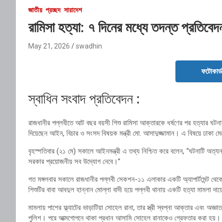
জাতীয়
প্রচ্ছদ
সারাদেশ
রামিসা হত্যা: ৭ দিনের মধ্যে তদন্ত প্রতিবেদন
May 21, 2026
swadhin
ফটোকার্
স্বাধিন সংবাদ প্রতিবেদন :
রাজধানীর পল্লবীতে আট বছর বয়সী শিশু রামিসা আক্তারকে ধর্ষণের পর হত্যার ঘটনায়
দিয়েছেন আইন, বিচার ও সংসদ বিষয়ক মন্ত্রী মো. আসাদুজ্জামান। এ বিষয়ে ঢাকা ম
বৃহস্পতিবার (২১ মে) সকালে আইনমন্ত্রী এ তথ্য নিশ্চিত করে বলেন, “ঘটনাটি অত্যন
সরকার প্রয়োজনীয় সব উদ্যোগ নেবে।”
গত মঙ্গলবার সকালে রাজধানীর পল্লবী সেকশন-১১ এলাকার একটি অ্যাপার্টমেন্ট থেকে 
শিশুটির বাবা আবদুল হান্নান মোল্লা বাদী হয়ে পল্লবী থানায় একটি হত্যা মামলা দ
মামলায় পাশের ফ্ল্যাটের ভাড়াটিয়া সোহেল রানা, তার স্ত্রী স্বপ্না আক্তার এব
পুলিশ। পরে আত্মগোপনে থাকা প্রধান আসামি সোহেল রানাকেও গ্রেফতার করা হয়