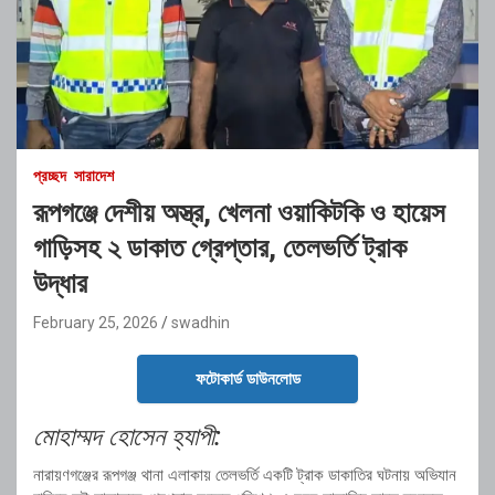
প্রচ্ছদ
সারাদেশ
রূপগঞ্জে দেশীয় অস্ত্র, খেলনা ওয়াকিটকি ও হায়েস
গাড়িসহ ২ ডাকাত গ্রেপ্তার, তেলভর্তি ট্রাক
উদ্ধার
February 25, 2026
swadhin
ফটোকার্ড ডাউনলোড
মোহাম্মদ হোসেন হ্যাপী:
নারায়ণগঞ্জের
রূপগঞ্জ থানা
এলাকায় তেলভর্তি একটি ট্রাক ডাকাতির ঘটনায় অভিযান