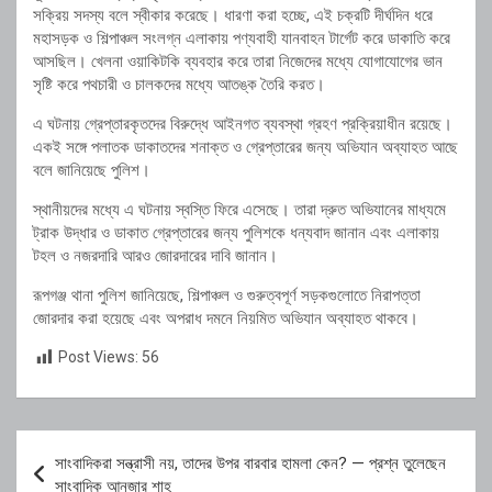
সক্রিয় সদস্য বলে স্বীকার করেছে। ধারণা করা হচ্ছে, এই চক্রটি দীর্ঘদিন ধরে
মহাসড়ক ও শিল্পাঞ্চল সংলগ্ন এলাকায় পণ্যবাহী যানবাহন টার্গেট করে ডাকাতি করে
আসছিল। খেলনা ওয়াকিটকি ব্যবহার করে তারা নিজেদের মধ্যে যোগাযোগের ভান
সৃষ্টি করে পথচারী ও চালকদের মধ্যে আতঙ্ক তৈরি করত।
এ ঘটনায় গ্রেপ্তারকৃতদের বিরুদ্ধে আইনগত ব্যবস্থা গ্রহণ প্রক্রিয়াধীন রয়েছে।
একই সঙ্গে পলাতক ডাকাতদের শনাক্ত ও গ্রেপ্তারের জন্য অভিযান অব্যাহত আছে
বলে জানিয়েছে পুলিশ।
স্থানীয়দের মধ্যে এ ঘটনায় স্বস্তি ফিরে এসেছে। তারা দ্রুত অভিযানের মাধ্যমে
ট্রাক উদ্ধার ও ডাকাত গ্রেপ্তারের জন্য পুলিশকে ধন্যবাদ জানান এবং এলাকায়
টহল ও নজরদারি আরও জোরদারের দাবি জানান।
রূপগঞ্জ থানা পুলিশ জানিয়েছে, শিল্পাঞ্চল ও গুরুত্বপূর্ণ সড়কগুলোতে নিরাপত্তা
জোরদার করা হয়েছে এবং অপরাধ দমনে নিয়মিত অভিযান অব্যাহত থাকবে।
Post Views:
56
Post
সাংবাদিকরা সন্ত্রাসী নয়, তাদের উপর বারবার হামলা কেন? — প্রশ্ন তুলেছেন
navigation
সাংবাদিক আনজার শাহ