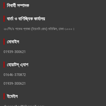
নিবার্হী সম্পাদক
বার্তা ও বাণিজ্যিক কার্যালয়
২৮/সি/৪ শাকের প্লাজা (টয়েনবি রোড) মতিঝিল, ঢাকা-১০০০।
মোবাইল
01939-300621
হোয়াটস্ এ্যাপ
01646-370872
01939-300621
ইমেইল