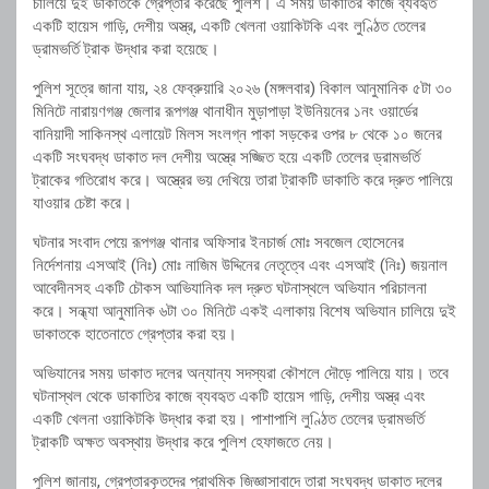
চালিয়ে দুই ডাকাতকে গ্রেপ্তার করেছে পুলিশ। এ সময় ডাকাতির কাজে ব্যবহৃত
একটি হায়েস গাড়ি, দেশীয় অস্ত্র, একটি খেলনা ওয়াকিটকি এবং লুণ্ঠিত তেলের
ড্রামভর্তি ট্রাক উদ্ধার করা হয়েছে।
পুলিশ সূত্রে জানা যায়, ২৪ ফেব্রুয়ারি ২০২৬ (মঙ্গলবার) বিকাল আনুমানিক ৫টা ৩০
মিনিটে নারায়ণগঞ্জ জেলার রূপগঞ্জ থানাধীন মুড়াপাড়া ইউনিয়নের ১নং ওয়ার্ডের
বানিয়াদী সাকিনস্থ এলায়েট মিলস সংলগ্ন পাকা সড়কের ওপর ৮ থেকে ১০ জনের
একটি সংঘবদ্ধ ডাকাত দল দেশীয় অস্ত্রে সজ্জিত হয়ে একটি তেলের ড্রামভর্তি
ট্রাকের গতিরোধ করে। অস্ত্রের ভয় দেখিয়ে তারা ট্রাকটি ডাকাতি করে দ্রুত পালিয়ে
যাওয়ার চেষ্টা করে।
ঘটনার সংবাদ পেয়ে রূপগঞ্জ থানার অফিসার ইনচার্জ মোঃ সবজেল হোসেনের
নির্দেশনায় এসআই (নিঃ) মোঃ নাজিম উদ্দিনের নেতৃত্বে এবং এসআই (নিঃ) জয়নাল
আবেদীনসহ একটি চৌকস আভিযানিক দল দ্রুত ঘটনাস্থলে অভিযান পরিচালনা
করে। সন্ধ্যা আনুমানিক ৬টা ৩০ মিনিটে একই এলাকায় বিশেষ অভিযান চালিয়ে দুই
ডাকাতকে হাতেনাতে গ্রেপ্তার করা হয়।
অভিযানের সময় ডাকাত দলের অন্যান্য সদস্যরা কৌশলে দৌড়ে পালিয়ে যায়। তবে
ঘটনাস্থল থেকে ডাকাতির কাজে ব্যবহৃত একটি হায়েস গাড়ি, দেশীয় অস্ত্র এবং
একটি খেলনা ওয়াকিটকি উদ্ধার করা হয়। পাশাপাশি লুণ্ঠিত তেলের ড্রামভর্তি
ট্রাকটি অক্ষত অবস্থায় উদ্ধার করে পুলিশ হেফাজতে নেয়।
পুলিশ জানায়, গ্রেপ্তারকৃতদের প্রাথমিক জিজ্ঞাসাবাদে তারা সংঘবদ্ধ ডাকাত দলের