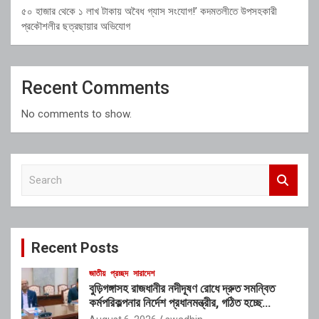
৫০ হাজার থেকে ১ লাখ টাকায় অবৈধ গ্যাস সংযোগ!’ কদমতলীতে উপসহকারী
প্রকৌশলীর ছত্রছায়ার অভিযোগ
Recent Comments
No comments to show.
S
e
a
r
c
Recent Posts
h
জাতীয়
প্রচ্ছদ
সারাদেশ
বুড়িগঙ্গাসহ রাজধানীর নদীদূষণ রোধে দ্রুত সমন্বিত
কর্মপরিকল্পনার নির্দেশ প্রধানমন্ত্রীর, গঠিত হচ্ছে
আন্তঃসংস্থা সমন্বয় কমিটি