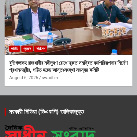
জাতীয়
প্রচ্ছদ
সারাদেশ
বুড়িগঙ্গাসহ রাজধানীর নদীদূষণ রোধে দ্রুত সমন্বিত কর্মপরিকল্পনার নির্দেশ
প্রধানমন্ত্রীর, গঠিত হচ্ছে আন্তঃসংস্থা সমন্বয় কমিটি
August 6, 2026
swadhin
সরকারী মিডিয়া (ডিএফপি) তালিকাভুক্ত