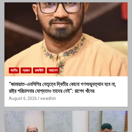
জাতীয়
প্রচ্ছদ
রাজনীতি
সারাদেশ
“জামায়াত-এনসিপির নেতৃত্বে দ্বিতীয় কোনো গণঅভ্যুত্থান হবে না,
রাষ্ট্র পরিচালনার যোগ্যতাও তাদের নেই”: রাশেদ খাঁনের
August 6, 2026
swadhin