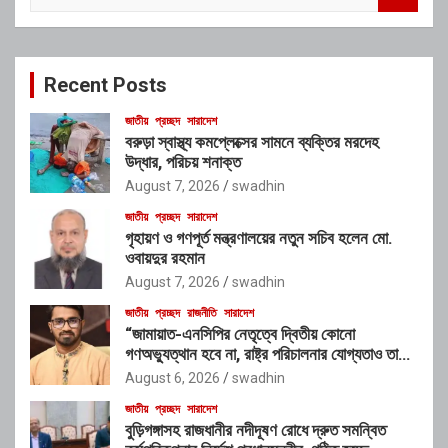
a
r
c
Recent Posts
h
জাতীয়
প্রচ্ছদ
সারাদেশ
বরুড়া স্বাস্থ্য কমপ্লেক্সের সামনে ব্যক্তির মরদেহ
উদ্ধার, পরিচয় শনাক্ত
August 7, 2026
swadhin
জাতীয়
প্রচ্ছদ
সারাদেশ
গৃহায়ণ ও গণপূর্ত মন্ত্রণালয়ের নতুন সচিব হলেন মো.
ওবায়দুর রহমান
August 7, 2026
swadhin
জাতীয়
প্রচ্ছদ
রাজনীতি
সারাদেশ
“জামায়াত-এনসিপির নেতৃত্বে দ্বিতীয় কোনো
গণঅভ্যুত্থান হবে না, রাষ্ট্র পরিচালনার যোগ্যতাও তাদের
নেই”: রাশেদ খাঁনের
August 6, 2026
swadhin
জাতীয়
প্রচ্ছদ
সারাদেশ
বুড়িগঙ্গাসহ রাজধানীর নদীদূষণ রোধে দ্রুত সমন্বিত