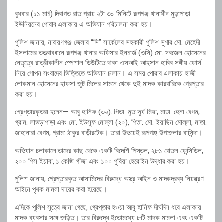
বুধবার (১১ মার্চ) দিবাগত রাত প্রায় ২টা ৩০ মিনিটে রূপগঞ্জ থানাধীন মুড়াপাড়া
ইউনিয়নের পোরাব এলাকায় এ অভিযান পরিচালনা করা হয়।
পুলিশ জানায়, নারায়ণগঞ্জ জেলার “সি” সার্কেলের সহকারী পুলিশ সুপার মো. মেহেদী
ইসলামের তত্ত্বাবধানে রূপগঞ্জ থানার অফিসার ইনচার্জ (ওসি) মো. সবজেল হোসেনের
নেতৃত্বে রাত্রীকালীন স্পেশাল ডিউটিতে থাকা এসআই আহসান হাবিব সঙ্গীয় ফোর্স
নিয়ে গোপন সংবাদের ভিত্তিতে অভিযান চালান। এ সময় পোরাব এলাকায় হাজী
লোকমান হোসেনের হাফসা জুট মিলের সামনে থেকে দুই মাদক কারবারিকে গ্রেপ্তার
করা হয়।
গ্রেপ্তারকৃতরা হলেন— আবু হানিফ (৩২), পিতা: মৃত সুর্য মিয়া, মাতা: হেনা বেগম,
গ্রাম: লাভড়াপাড়া এবং মো. ইউসুফ মোল্লা (২০), পিতা: মো. ইয়াছিন মোল্লা, মাতা:
জাহানারা বেগম, গ্রাম: ঠাকুর বাড়ীরটেক। তারা উভয়েই রূপগঞ্জ উপজেলার বাসিন্দা।
অভিযান চলাকালে তাদের কাছ থেকে একটি বিদেশি পিস্তল, ২৮১ বোতল ফেন্সিডিল,
২০০ পিস ইয়াবা, ১ কেজি গাঁজা এবং ১০০ পুরিয়া হেরোইন উদ্ধার করা হয়।
পুলিশ জানায়, গ্রেপ্তারকৃত আসামিদের বিরুদ্ধে অস্ত্র আইন ও মাদকদ্রব্য নিয়ন্ত্রণ
আইনে পৃথক মামলা দায়ের করা হয়েছে।
এদিকে পুলিশ সূত্রে জানা গেছে, গ্রেপ্তার হওয়া আবু হানিফ দীর্ঘদিন ধরে এলাকায়
মাদক ব্যবসার সঙ্গে জড়িত। তার বিরুদ্ধে ইতোমধ্যে ৮টি মাদক মামলা এবং একটি