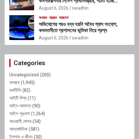
কর্মপরিকল্পনার নির্দেশ প্রধানমন্ত্রীর, গঠিত হচ্ছে
আন্তঃসংস্থা সমন্বয় কমিটি
August 6, 2026
swadhin
অপরাধ
প্রচ্ছদ
সারাদেশ
অভিযোগের পরও বন্ধ হয়নি অবৈধ গ্যাস সংযোগ,
কদমতলীতে প্রশাসনের ভূমিকা নিয়ে প্রশ্ন
August 6, 2026
swadhin
Categories
Uncategorized
(200)
অপরাধ
(1,945)
অর্থনীতি
(82)
আইটি বিশ্ব
(11)
আইন-আদালত
(90)
আইন-শৃঙ্খলা
(1,264)
আওয়ামী দোসর
(54)
আন্তর্জাতিক
(581)
ইসলাম ও জীবন
(30)