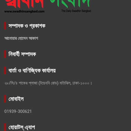
সম্পাদক ও প্রকাশক
আনোয়ার হোসেন আকাশ
নিবার্হী সম্পাদক
বার্তা ও বাণিজ্যিক কার্যালয়
২৮/সি/৪ শাকের প্লাজা (টয়েনবি রোড) মতিঝিল, ঢাকা-১০০০।
মোবাইল
01939-300621
হোয়াটস্ এ্যাপ