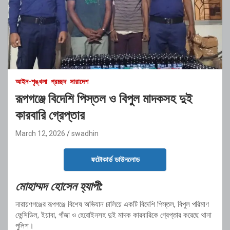
আইন-শৃঙ্খলা
প্রচ্ছদ
সারাদেশ
রূপগঞ্জে বিদেশি পিস্তল ও বিপুল মাদকসহ দুই
কারবারি গ্রেপ্তার
March 12, 2026
swadhin
ফটোকার্ড ডাউনলোড
মোহাম্মদ হোসেন হ্যাপী:
নারায়ণগঞ্জের রূপগঞ্জে বিশেষ অভিযান চালিয়ে একটি বিদেশি পিস্তল, বিপুল পরিমাণ
ফেন্সিডিল, ইয়াবা, গাঁজা ও হেরোইনসহ দুই মাদক কারবারিকে গ্রেপ্তার করেছে থানা
পুলিশ।