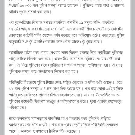
সংঘর্ষে ৩০–৩৫ জন পুলিশ সদস্য আহত হয়েছেন। পুলিশের কাজে বাধা ও হামলার
ঘটনায় পৃথক মামলা করা হবে।
গত বৃহস্পতিবার বিকেলে নগরের বাকলিয়া থানাধীন ১৯ নম্বর দক্ষিণ বাকলিয়া
ওয়ার্ডের আবু জাফর রোড চেয়ারম্যানঘাটা এলাকায় ওই শিশুকে স্থানীয় ডেকোরেটর
দোকানের কর্মচারী মনির হোসেন ধর্ষণ করেছে বলে অভিযোগ ওঠে। খবর পেয়ে পুলিশ
বালুরমাঠ সংলগ্ন একটি গোডাউন কক্ষ থেকে তাকে গ্রেপ্তার করে।
আসামিকে আটক করে থানায় নেওয়ার সময় বিকেল চারটার দিকে স্থানীয়রা পুলিশের
গাড়ি আটকে বিক্ষোভ শুরু করে। একপর্যায়ে আসামিকে ছিনিয়ে নেওয়ার চেষ্টা করা
হয়। এ নিয়ে পুলিশের সঙ্গে স্থানীয়দের সংঘর্ষ ও ধাওয়া–পাল্টাধাওয়া হয়। এ সময়
পুলিশকে লক্ষ্য করে ইটপাটকেল নিক্ষেপ করা হয়।
পরিস্থিতি নিয়ন্ত্রণে পুলিশ টিয়ার শেল, সাউন্ড গ্রেনেড ও ফাঁকা গুলি ছোড়ে। এতে
৩০ জন পুলিশ সদস্য ও ৪ জন সাংবাদিক আহত হন। পরে রাত সোয়া ১০টার দিকে
অভিযুক্ত ব্যক্তিকে পুলিশ কৌশলে হেফাজতে নেয়। এ সময় উত্তেজিত জনতা
পুলিশের কয়েকটি পিকআপ ভাঙচুর ও অগ্নিসংযোগ করে। পুরো এলাকা রণক্ষেত্রে
পরিণত হয়।
রাতে কক্সবাজার মহাসড়কের বাকলিয়া অংশ অবরোধ করে পুলিশের গাড়িতে
অগ্নিসংযোগের ঘটনাও ঘটে। পরে রাত প্রায় দেড়টার দিকে পরিস্থিতি নিয়ন্ত্রণে
আসে। আহতরা হাসপাতালে চিকিৎসাধীন রয়েছেন।