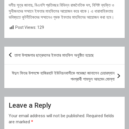
দলীয়
সূত্র
জানায়,
বিএনপি
প্রতিবছর
বিভিন্ন
রাজনৈতিক
দল,
বিশিষ্ট
ব্যক্তি
ও
সুধীজনদের
সম্মানে
ইফতার
মাহফিলের
আয়োজন
করে
থাকে।
এ
ধারাবাহিকতায়
ভবিষ্যতে
কূটনীতিকদের
সম্মানেও
পৃথক
ইফতার
মাহফিলের
আয়োজন
করা
হবে।
Post Views:
129
Post
তালা উপজেলার ছাত্রদলের ইফতার মাহফিল অনুষ্ঠিত হয়েছে
navigation
ঈদুল ফিতর উপলক্ষে হাজিরহাট ইউনিয়নবাসীকে শুভেচ্ছা জানালেন চেয়ারম্যান
পদপ্রার্থী শামসুল আহমেদ মোল্লা
Leave a Reply
Your email address will not be published.
Required fields
are marked
*