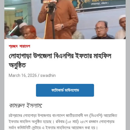
প্রচ্ছদ
সারাদেশ
লোহাগাড়া উপজেলা বিএনপির ইফতার মাহফিল
অনুষ্ঠিত
March 16, 2026
swadhin
ফটোকার্ড ডাউনলোড
কামরুল
ইসলাম:
চট্টগ্রামের
লোহাগাড়া
উপজেলায়
বাংলাদেশ
জাতীয়তাবাদী
দল (
বিএনপি)
আয়োজিত
ইফতার
মাহফিল
অনুষ্ঠিত
হয়েছে।
রবিবার (
১৫
মার্চ)
২৫শে
রমজান
লোহাগাড়ার
মর্ডান
কমিউনিটি
সেন্টারে
এ
ইফতার
মাহফিলের
আয়োজন
করা
হয়।