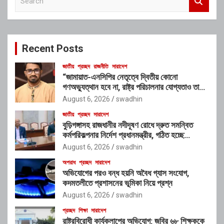
e
a
r
c
Recent Posts
h
জাতীয়
প্রচ্ছদ
রাজনীতি
সারাদেশ
“জামায়াত-এনসিপির নেতৃত্বে দ্বিতীয় কোনো
গণঅভ্যুত্থান হবে না, রাষ্ট্র পরিচালনার যোগ্যতাও তাদের
নেই”: রাশেদ খাঁনের
August 6, 2026
swadhin
জাতীয়
প্রচ্ছদ
সারাদেশ
বুড়িগঙ্গাসহ রাজধানীর নদীদূষণ রোধে দ্রুত সমন্বিত
কর্মপরিকল্পনার নির্দেশ প্রধানমন্ত্রীর, গঠিত হচ্ছে
আন্তঃসংস্থা সমন্বয় কমিটি
August 6, 2026
swadhin
অপরাধ
প্রচ্ছদ
সারাদেশ
অভিযোগের পরও বন্ধ হয়নি অবৈধ গ্যাস সংযোগ,
কদমতলীতে প্রশাসনের ভূমিকা নিয়ে প্রশ্ন
August 6, 2026
swadhin
প্রচ্ছদ
শিক্ষা
সারাদেশ
রাষ্ট্রবিরোধী কার্যকলাপের অভিযোগ: জবির ৬৮ শিক্ষককে