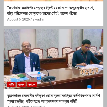
“জামায়াত-এনসিপির নেতৃত্বে দ্বিতীয় কোনো গণঅভ্যুত্থান হবে না,
রাষ্ট্র পরিচালনার যোগ্যতাও তাদের নেই”: রাশেদ খাঁনের
August 6, 2026
swadhin
জাতীয়
প্রচ্ছদ
সারাদেশ
বুড়িগঙ্গাসহ রাজধানীর নদীদূষণ রোধে দ্রুত সমন্বিত কর্মপরিকল্পনার নির্দেশ
প্রধানমন্ত্রীর, গঠিত হচ্ছে আন্তঃসংস্থা সমন্বয় কমিটি