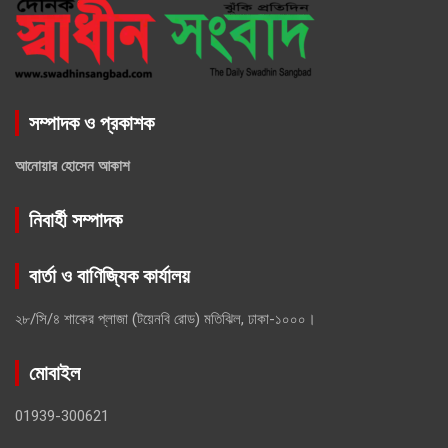
সম্পাদক ও প্রকাশক
আনোয়ার হোসেন আকাশ
নিবার্হী সম্পাদক
বার্তা ও বাণিজ্যিক কার্যালয়
২৮/সি/৪ শাকের প্লাজা (টয়েনবি রোড) মতিঝিল, ঢাকা-১০০০।
মোবাইল
01939-300621