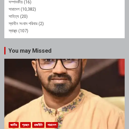
সম্পাদকীয়
(16)
সারাদেশ
(10,382)
সাহিত্য
(20)
স্বাধীন সংবাদ পরিবার
(2)
স্বাস্থ্য
(107)
You may Missed
জাতীয়
প্রচ্ছদ
রাজনীতি
সারাদেশ