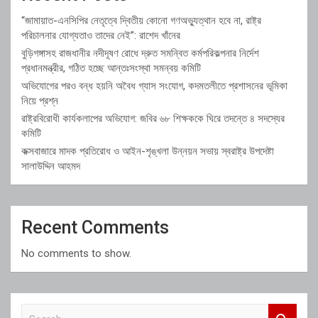
“জামায়াত-এনসিপির নেতৃত্বে দ্বিতীয় কোনো গণঅভ্যুত্থান হবে না, রাষ্ট্র
পরিচালনার যোগ্যতাও তাদের নেই”: রাশেদ খাঁনের
বুড়িগঙ্গাসহ রাজধানীর নদীদূষণ রোধে দ্রুত সমন্বিত কর্মপরিকল্পনার নির্দেশ
প্রধানমন্ত্রীর, গঠিত হচ্ছে আন্তঃসংস্থা সমন্বয় কমিটি
অভিযোগের পরও বন্ধ হয়নি অবৈধ গ্যাস সংযোগ, কদমতলীতে প্রশাসনের ভূমিকা
নিয়ে প্রশ্ন
রাষ্ট্রবিরোধী কার্যকলাপের অভিযোগ: জবির ৬৮ শিক্ষককে ঘিরে তদন্তে ৪ সদস্যের
কমিটি
কক্সবাজারে মাদক প্রতিরোধ ও আইন-শৃঙ্খলা উন্নয়ন সভায় স্বরাষ্ট্র উপদেষ্টা
সালাউদ্দিন আহমদ
Recent Comments
No comments to show.
S