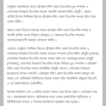
অনুষ্ঠানে
সভাপতিত্ব
করেন
চট্টগ্রাম
দক্ষিণ
জেলা
বিএনপির
যুগ্ম
সম্পাদক
ও
লোহাগাড়া
উপজেলা
বিএনপির
সাবেক
সভাপতি
আসহাব
উদ্দিন
চৌধুরী।
প্রধান
অতিথি
হিসেবে
উপস্থিত
ছিলেন
চট্টগ্রাম
দক্ষিণ
জেলা
বিএনপির
সদস্য
সচিব
লায়ন
হেলাল
উদ্দিন।
প্রধান
বক্তা
হিসেবে
বক্তব্য
রাখেন
চট্টগ্রাম
দক্ষিণ
জেলা
বিএনপির
সদস্য
ও
আগামী
জাতীয়
সংসদ
নির্বাচনে
চট্টগ্রাম-
১৫
আসনের
বিএনপির
সম্ভাব্য
মনোনয়নপ্রত্যাশী
নাজমুল
মোস্তফা
আমিন।
এছাড়াও
অনুষ্ঠানে
উপস্থিত
ছিলেন
চট্টগ্রাম
দক্ষিণ
জেলা
বিএনপির
সদস্য
ও
লোহাগাড়া
উপজেলা
বিএনপির
সাবেক
সাধারণ
সম্পাদক
ছলিম
উদ্দিন
চৌধুরী (
খোকন),
লোহাগাড়া
উপজেলা
বিএনপির
সাবেক
সদস্য
সচিব
মো.
সাতজাতুর
রহমান
চৌধুরী
(
সাতজাত),
লোহাগাড়া
উপজেলা
বিএনপির
সাবেক
সিনিয়র
যুগ্ম
সম্পাদক
ও
চট্টগ্রাম
দক্ষিণ
জেলা
বিএনপির
সদস্য
সালাউদ্দিন
চৌধুরী
সোহেল,
লোহাগাড়া
উপজেলা
ছাত্রদলের
সাবেক
সভাপতি
ও
চট্টগ্রাম
দক্ষিণ
জেলা
বিএনপির
সদস্য
ফজলুল
হক
ফজলু
এবং
আমিরাবাদ
ইউনিয়নের
সাবেক
সদস্য
সচিব
আলাউদ্দিন
বাচ্ছুসহ
বিএনপি
ও
এর
অঙ্গসংগঠনের
নেতাকর্মীরা।
ইফতার
মাহফিলে
দেশ
ও
জাতির
কল্যাণ
কামনা
করে
বিশেষ
দোয়া
ও
মোনাজাত
করা
হয়।
আয়োজকরা
জানান,
প্রতিবছরের
মতো
এবারও
রাজনৈতিক
ব্যক্তিত্ব
ও
বিশিষ্টজনদের
সম্মানে
এ
ইফতার
মাহফিলের
আয়োজন
করা
হয়েছে।