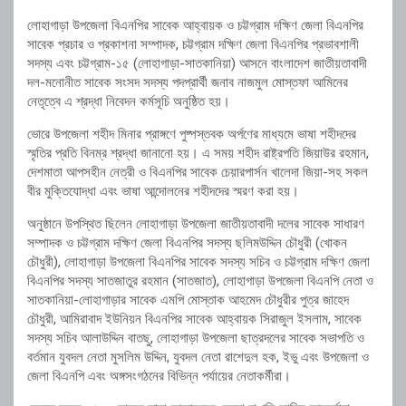
লোহাগাড়া উপজেলা বিএনপির সাবেক আহ্বায়ক ও চট্টগ্রাম দক্ষিণ জেলা বিএনপির
সাবেক প্রচার ও প্রকাশনা সম্পাদক, চট্টগ্রাম দক্ষিণ জেলা বিএনপির প্রভাবশালী
সদস্য এবং চট্টগ্রাম-১৫ (লোহাগাড়া-সাতকানিয়া) আসনে
বাংলাদেশ জাতীয়তাবাদী
দল
-মনোনীত সাবেক সংসদ সদস্য পদপ্রার্থী জনাব নাজমুল মোস্তফা আমিনের
নেতৃত্বে এ শ্রদ্ধা নিবেদন কর্মসূচি অনুষ্ঠিত হয়।
ভোরে উপজেলা শহীদ মিনার প্রাঙ্গণে পুষ্পস্তবক অর্পণের মাধ্যমে ভাষা শহীদদের
স্মৃতির প্রতি বিনম্র শ্রদ্ধা জানানো হয়। এ সময় শহীদ রাষ্ট্রপতি
জিয়াউর রহমান
,
দেশমাতা আপসহীন নেত্রী ও বিএনপির সাবেক চেয়ারপার্সন
খালেদা জিয়া
-সহ সকল
বীর মুক্তিযোদ্ধা এবং ভাষা আন্দোলনের শহীদদের স্মরণ করা হয়।
অনুষ্ঠানে উপস্থিত ছিলেন লোহাগাড়া উপজেলা জাতীয়তাবাদী দলের সাবেক সাধারণ
সম্পাদক ও চট্টগ্রাম দক্ষিণ জেলা বিএনপির সদস্য ছলিমউদ্দিন চৌধুরী (খোকন
চৌধুরী), লোহাগাড়া উপজেলা বিএনপির সাবেক সদস্য সচিব ও চট্টগ্রাম দক্ষিণ জেলা
বিএনপির সদস্য সাতজাতুর রহমান (সাতজাত), লোহাগাড়া উপজেলা বিএনপি নেতা ও
সাতকানিয়া-লোহাগাড়ার সাবেক এমপি মোস্তাক আহমেদ চৌধুরীর পুত্র জাহেদ
চৌধুরী, আমিরাবাদ ইউনিয়ন বিএনপির সাবেক আহ্বায়ক সিরাজুল ইসলাম, সাবেক
সদস্য সচিব আলাউদ্দিন বাতছু, লোহাগাড়া উপজেলা ছাত্রদলের সাবেক সভাপতি ও
বর্তমান যুবদল নেতা মুসলিম উদ্দিন, যুবদল নেতা রাশেদুল হক, ইভু এবং উপজেলা ও
জেলা বিএনপি এবং অঙ্গসংগঠনের বিভিন্ন পর্যায়ের নেতাকর্মীরা।