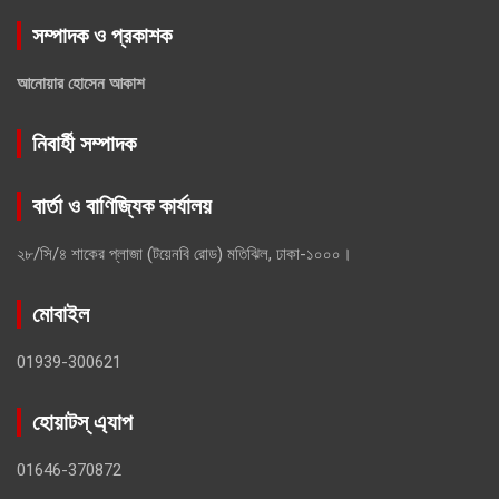
সম্পাদক ও প্রকাশক
আনোয়ার হোসেন আকাশ
নিবার্হী সম্পাদক
বার্তা ও বাণিজ্যিক কার্যালয়
২৮/সি/৪ শাকের প্লাজা (টয়েনবি রোড) মতিঝিল, ঢাকা-১০০০।
মোবাইল
01939-300621
হোয়াটস্ এ্যাপ
01646-370872