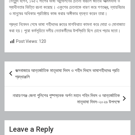
নেতৃবৃন্দ বলেন, ১৯৫২ সালের ভাষা আন্দোলনের চেতনা বাঙালি জাতির আত্মমর্যাদা ও
স্বাধীনতার ভিত্তি রচনা করেছে। একুশের চেতনাকে ধারণ করে গণতন্ত্র, ন্যায়বিচার
ও মানুষের অধিকার প্রতিষ্ঠায় কাজ করার অঙ্গীকার ব্যক্ত করেন তারা।
শ্রদ্ধা নিবেদন শেষে ভাষা শহীদদের রুহের মাগফিরাত কামনা করে দোয়া ও মোনাজাত
করা হয়। পুরো কর্মসূচিতে দলীয় নেতাকর্মীদের উপস্থিতি ছিল চোখে পড়ার মতো।
Post Views:
120
Post
কক্সবাজারে আন্তর্জাতিক মাতৃভাষা দিবস ও শহীদ দিবসে ভাষাশহীদদের প্রতি
navigation
শ্রদ্ধাঞ্জলি
নারায়ণগঞ্জ জেলা পুলিশের পুষ্পস্তবক অর্পণ মহান শহিদ দিবস ও আন্তর্জাতিক
মাতৃভাষা দিবস-২০২৬ উপলক্ষে
Leave a Reply