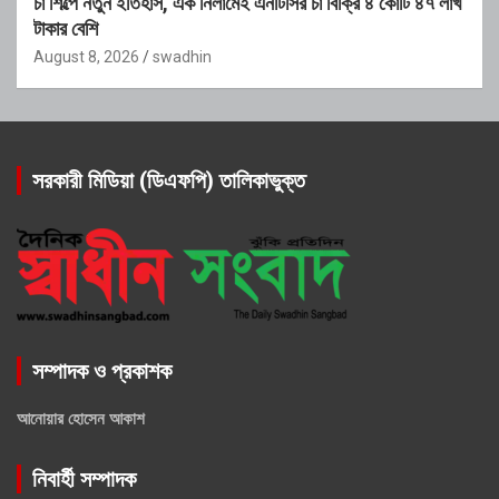
চা শিল্পে নতুন ইতিহাস, এক নিলামেই এনটিসির চা বিক্রি ৪ কোটি ৪৭ লাখ
টাকার বেশি
August 8, 2026
swadhin
সরকারী মিডিয়া (ডিএফপি) তালিকাভুক্ত
সম্পাদক ও প্রকাশক
আনোয়ার হোসেন আকাশ
নিবার্হী সম্পাদক