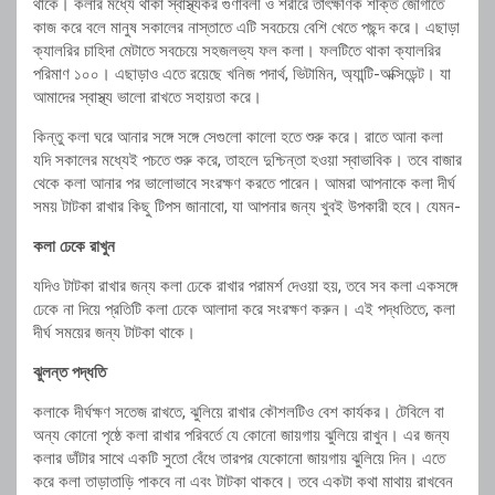
থাকে। কলার মধ্যে থাকা স্বাস্থ্যকর গুণাবলী ও শরীরে তাৎক্ষণিক শক্তি জোগাতে
কাজ করে বলে মানুষ সকালের নাস্তাতে এটি সবচেয়ে বেশি খেতে পছন্দ করে। এছাড়া
ক্যালরির চাহিদা মেটাতে সবচেয়ে সহজলভ্য ফল কলা। ফলটিতে থাকা ক্যালরির
পরিমাণ ১০০। এছাড়াও এতে রয়েছে খনিজ পদার্থ, ভিটামিন, অ্যান্টি-অক্সিডেন্ট। যা
আমাদের স্বাস্থ্য ভালো রাখতে সহায়তা করে।
কিন্তু কলা ঘরে আনার সঙ্গে সঙ্গে সেগুলো কালো হতে শুরু করে। রাতে আনা কলা
যদি সকালের মধ্যেই পচতে শুরু করে, তাহলে দুশ্চিন্তা হওয়া স্বাভাবিক। তবে বাজার
থেকে কলা আনার পর ভালোভাবে সংরক্ষণ করতে পারেন। আমরা আপনাকে কলা দীর্ঘ
সময় টাটকা রাখার কিছু টিপস জানাবো, যা আপনার জন্য খুবই উপকারী হবে। যেমন-
কলা ঢেকে রাখুন
যদিও টাটকা রাখার জন্য কলা ঢেকে রাখার পরামর্শ দেওয়া হয়, তবে সব কলা একসঙ্গে
ঢেকে না দিয়ে প্রতিটি কলা ঢেকে আলাদা করে সংরক্ষণ করুন। এই পদ্ধতিতে, কলা
দীর্ঘ সময়ের জন্য টাটকা থাকে।
ঝুলন্ত পদ্ধতি
কলাকে দীর্ঘক্ষণ সতেজ রাখতে, ঝুলিয়ে রাখার কৌশলটিও বেশ কার্যকর। টেবিলে বা
অন্য কোনো পৃষ্ঠে কলা রাখার পরিবর্তে যে কোনো জায়গায় ঝুলিয়ে রাখুন। এর জন্য
কলার ডাঁটার সাথে একটি সুতো বেঁধে তারপর যেকোনো জায়গায় ঝুলিয়ে দিন। এতে
করে কলা তাড়াতাড়ি পাকবে না এবং টাটকা থাকবে। তবে একটা কথা মাথায় রাখবেন