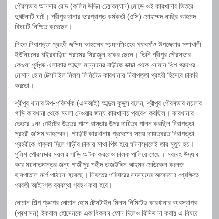
পৌরসভার আনসার রোড (কলিম উদ্দিন চেয়ারম্যান) মোড়ে ওই কারখানার ভিতরে
দুর্ঘটনাটি ঘটে। শ্রীপুর থানার ভারপ্রাপ্ত কর্মকর্তা (ওসি) মোহাম্মদ নাছির আহমদ
বিষয়টি নিশ্চিত করেছেন।
নিহত নিরাপত্তা প্রহরী জসিম আহম্মেদ ময়মনসিংহের গফরগাঁও উপজেলার মশাখালী
ইউনিয়নের চাইরবাড়িয়া গ্রামের সিরাজুল হকের ছেলে। তিনি শ্রীপুর পৌরসভার
কেওয়া পূর্বখন্ড এলাকার আব্দুল মান্নানের বাড়ীতে ভাড়া থেকে নোমান শিল্প গ্রুপের
নোমান হোম টেক্সটাইল মিলস লিমিটেড কারখানায় নিরাপত্তা প্রহরী হিসেবে চাকরি
করতো।
শ্রীপুর থানার উপ-পরিদর্শক (এসআই) আব্দুল কুদ্দুস বলেন, শ্রীপুর পৌরসভার ময়লার
গাড়ি কারখানা থেকে ময়লা নেওয়ার জন্য কারখানায় প্রবেশ করছিল। কারখানার
ভেতরে ১নং গেইটের উত্তর পাশে রাস্তার উপর দায়িত্ব পালন করছিল নিরাপত্তা
প্রহরী জসিম আহম্মেদ। গাড়িটি কারখানায় প্রবেশের সময় দায়িত্বরত নিরাপত্তা
প্রহরীকে ধাক্কা দিলে গাড়ীর চাকায় মাথা পিষ্ট হয়ে ঘটনাস্থলেই তার মৃত্যু হয়।
পুলিশ পৌরসভার ময়লার গাড়ি আটক করলেও চালক পালিয়ে গেছে। মরদেহ উদ্ধার
করে ময়নাতদন্তের জন্য গাজীপুর শহীদ তাজউদ্দিন আহমদ মেডিকেল কলেজ
হাসপাতাল মর্গে পাঠানো হয়েছে। নিহতের পরিবারের সদস্যদের আবেদনের প্রেক্ষিতে
পরবর্তী আইনগত ব্যবস্থা গ্রহণ করা হবে।
নোমান শিল্প গ্রুপের নোমান হোম টেক্সটাইল মিলস লিমিটেড কারখানার ব্যবস্থাপক
(প্রশাসন) ইকবাল হোসেনকে একাধিকবার ফোন দিলেও রিসিভ না করায় এ বিষয়ে