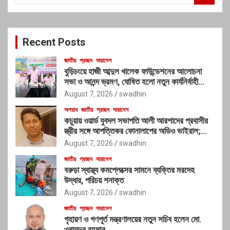
a
r
c
Recent Posts
h
জাতীয়
প্রচ্ছদ
সারাদেশ
বুড়িচংয়ে হাজী আব্দুল খালেক ফাউন্ডেশনের আলোচনা
সভা ও আনন্দ ভ্রমণ, ঘোষিত হলো নতুন কার্যনির্বাহী
কমিটি
August 7, 2026
swadhin
অপরাধ
জাতীয়
প্রচ্ছদ
সারাদেশ
কচুয়ায় ওয়ার্ড যুবদল সভাপতি আলী আরশাদের প্রবাসীর
স্ত্রীর সঙ্গে আপত্তিকর ফোনালাপের অডিও ভাইরাল;
শাস্তির দাবি এলাকাবাসীর
August 7, 2026
swadhin
জাতীয়
প্রচ্ছদ
সারাদেশ
বরুড়া স্বাস্থ্য কমপ্লেক্সের সামনে ব্যক্তির মরদেহ
উদ্ধার, পরিচয় শনাক্ত
August 7, 2026
swadhin
জাতীয়
প্রচ্ছদ
সারাদেশ
গৃহায়ণ ও গণপূর্ত মন্ত্রণালয়ের নতুন সচিব হলেন মো.
ওবায়দুর রহমান