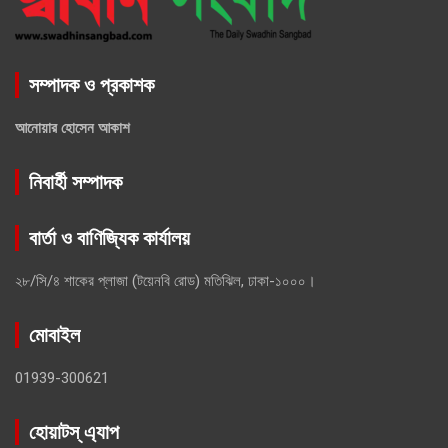
সম্পাদক ও প্রকাশক
আনোয়ার হোসেন আকাশ
নিবার্হী সম্পাদক
বার্তা ও বাণিজ্যিক কার্যালয়
২৮/সি/৪ শাকের প্লাজা (টয়েনবি রোড) মতিঝিল, ঢাকা-১০০০।
মোবাইল
01939-300621
হোয়াটস্ এ্যাপ