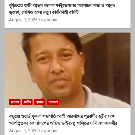
বুড়িচংয়ে হাজী আব্দুল খালেক ফাউন্ডেশনের আলোচনা সভা ও আনন্দ
ভ্রমণ, ঘোষিত হলো নতুন কার্যনির্বাহী কমিটি
August 7, 2026
swadhin
অপরাধ
জাতীয়
প্রচ্ছদ
সারাদেশ
কচুয়ায় ওয়ার্ড যুবদল সভাপতি আলী আরশাদের প্রবাসীর স্ত্রীর সঙ্গে
আপত্তিকর ফোনালাপের অডিও ভাইরাল; শাস্তির দাবি এলাকাবাসীর
August 7, 2026
swadhin