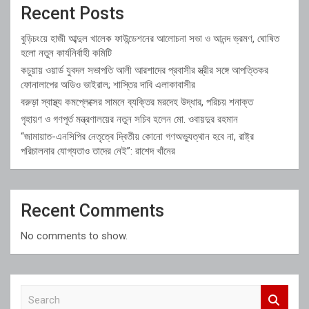
Recent Posts
বুড়িচংয়ে হাজী আব্দুল খালেক ফাউন্ডেশনের আলোচনা সভা ও আনন্দ ভ্রমণ, ঘোষিত
হলো নতুন কার্যনির্বাহী কমিটি
কচুয়ায় ওয়ার্ড যুবদল সভাপতি আলী আরশাদের প্রবাসীর স্ত্রীর সঙ্গে আপত্তিকর
ফোনালাপের অডিও ভাইরাল; শাস্তির দাবি এলাকাবাসীর
বরুড়া স্বাস্থ্য কমপ্লেক্সের সামনে ব্যক্তির মরদেহ উদ্ধার, পরিচয় শনাক্ত
গৃহায়ণ ও গণপূর্ত মন্ত্রণালয়ের নতুন সচিব হলেন মো. ওবায়দুর রহমান
“জামায়াত-এনসিপির নেতৃত্বে দ্বিতীয় কোনো গণঅভ্যুত্থান হবে না, রাষ্ট্র
পরিচালনার যোগ্যতাও তাদের নেই”: রাশেদ খাঁনের
Recent Comments
No comments to show.
S
e