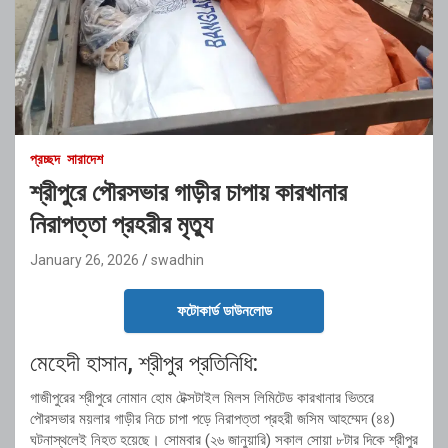
প্রচ্ছদ
সারাদেশ
শ্রীপুরে পৌরসভার গাড়ীর চাপায় কারখানার
নিরাপত্তা প্রহরীর মৃত্যু
January 26, 2026
swadhin
ফটোকার্ড ডাউনলোড
মেহেদী হাসান, শ্রীপুর প্রতিনিধি:
গাজীপুরের শ্রীপুরে নোমান হোম টেক্সটাইল মিলস লিমিটেড কারখানার ভিতরে
পৌরসভার ময়লার গাড়ীর নিচে চাপা পড়ে নিরাপত্তা প্রহরী জসিম আহম্মেদ (৪৪)
ঘটনাস্থলেই নিহত হয়েছে। সোমবার (২৬ জানুয়ারি) সকাল সোয়া ৮টার দিকে শ্রীপুর