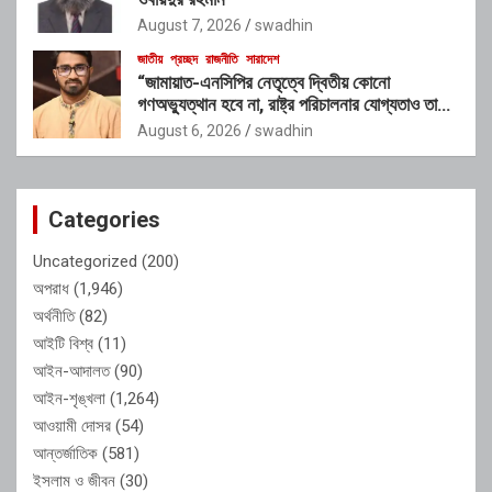
August 7, 2026
swadhin
জাতীয়
প্রচ্ছদ
রাজনীতি
সারাদেশ
“জামায়াত-এনসিপির নেতৃত্বে দ্বিতীয় কোনো
গণঅভ্যুত্থান হবে না, রাষ্ট্র পরিচালনার যোগ্যতাও তাদের
নেই”: রাশেদ খাঁনের
August 6, 2026
swadhin
Categories
Uncategorized
(200)
অপরাধ
(1,946)
অর্থনীতি
(82)
আইটি বিশ্ব
(11)
আইন-আদালত
(90)
আইন-শৃঙ্খলা
(1,264)
আওয়ামী দোসর
(54)
আন্তর্জাতিক
(581)
ইসলাম ও জীবন
(30)