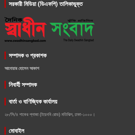
সরকারী মিডিয়া (ডিএফপি) তালিকাভুক্ত
সম্পাদক ও প্রকাশক
আনোয়ার হোসেন আকাশ
নিবার্হী সম্পাদক
বার্তা ও বাণিজ্যিক কার্যালয়
২৮/সি/৪ শাকের প্লাজা (টয়েনবি রোড) মতিঝিল, ঢাকা-১০০০।
মোবাইল