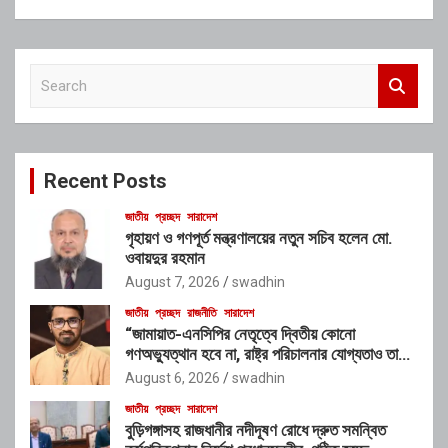
S
e
a
r
c
Recent Posts
h
জাতীয়
প্রচ্ছদ
সারাদেশ
গৃহায়ণ ও গণপূর্ত মন্ত্রণালয়ের নতুন সচিব হলেন মো.
ওবায়দুর রহমান
August 7, 2026
swadhin
জাতীয়
প্রচ্ছদ
রাজনীতি
সারাদেশ
“জামায়াত-এনসিপির নেতৃত্বে দ্বিতীয় কোনো
গণঅভ্যুত্থান হবে না, রাষ্ট্র পরিচালনার যোগ্যতাও তাদের
নেই”: রাশেদ খাঁনের
August 6, 2026
swadhin
জাতীয়
প্রচ্ছদ
সারাদেশ
বুড়িগঙ্গাসহ রাজধানীর নদীদূষণ রোধে দ্রুত সমন্বিত