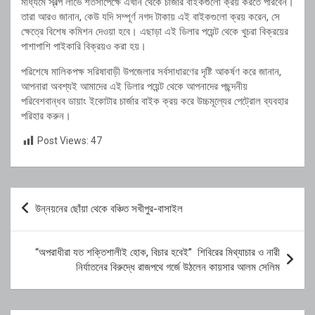
মাধ্যমে স্বল্প লাভে শর্তসাপেক্ষে এখান থেকে চার্জার বাইকগুলো ক্রয় করতে পারবেন।
তারা আরও জানান, কেউ যদি সম্পূর্ণ নগদ টাকায় এই বাইকগুলো ক্রয় করেন, সে
ক্ষেত্রে বিশেষ কমিশন দেওয়া হবে। এছাড়া এই ডিলার পয়েন্ট থেকে খুচরা বিক্রয়ের
পাশাপাশি পাইকারি বিক্রয়ও করা হয়।
পরিশেষে মালিকপক্ষ সরিষাবাড়ী উপজেলার সর্বসাধারণের দৃষ্টি আকর্ষণ করে জানান,
আপনারা অবশ্যই আমাদের এই ডিলার পয়েন্ট থেকে আপনাদের পছন্দনীয়
পরিবেশবান্ধব ডায়াং ইকোটার চার্জার বাইক ক্রয় করে উচ্চমূল্যের পেট্রোল ব্যবহার
পরিহার করুন।
Post Views:
47
Post
উন্নয়নের ছোঁয়া থেকে বঞ্চিত সখীপুর-বাসাইল
navigation
“অপরাধীরা যত শক্তিশালীই হোক, বিচার হবেই” শিবিরের মিথ্যাচার ও নারী
নির্যাতনের বিরুদ্ধে রাজপথে গর্জে উঠলেন কায়সার আলম সেলিম