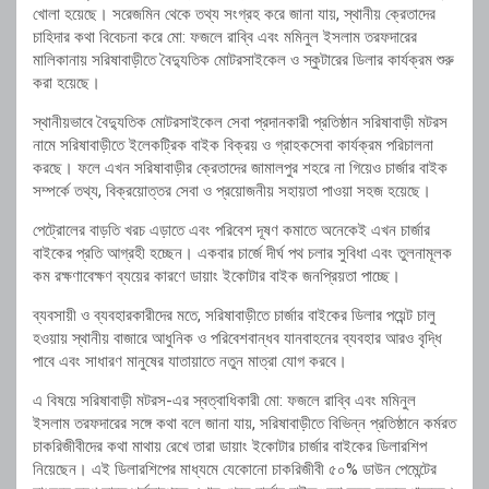
খোলা হয়েছে। সরেজমিন থেকে তথ্য সংগ্রহ করে জানা যায়, স্থানীয় ক্রেতাদের
চাহিদার কথা বিবেচনা করে মো: ফজলে রাব্বি এবং মমিনুল ইসলাম তরফদারের
মালিকানায় সরিষাবাড়ীতে বৈদ্যুতিক মোটরসাইকেল ও স্কুটারের ডিলার কার্যক্রম শুরু
করা হয়েছে।
স্থানীয়ভাবে বৈদ্যুতিক মোটরসাইকেল সেবা প্রদানকারী প্রতিষ্ঠান সরিষাবাড়ী মটরস
নামে সরিষাবাড়ীতে ইলেকট্রিক বাইক বিক্রয় ও গ্রাহকসেবা কার্যক্রম পরিচালনা
করছে। ফলে এখন সরিষাবাড়ীর ক্রেতাদের জামালপুর শহরে না গিয়েও চার্জার বাইক
সম্পর্কে তথ্য, বিক্রয়োত্তর সেবা ও প্রয়োজনীয় সহায়তা পাওয়া সহজ হয়েছে।
পেট্রোলের বাড়তি খরচ এড়াতে এবং পরিবেশ দূষণ কমাতে অনেকেই এখন চার্জার
বাইকের প্রতি আগ্রহী হচ্ছেন। একবার চার্জে দীর্ঘ পথ চলার সুবিধা এবং তুলনামূলক
কম রক্ষণাবেক্ষণ ব্যয়ের কারণে ডায়াং ইকোটার বাইক জনপ্রিয়তা পাচ্ছে।
ব্যবসায়ী ও ব্যবহারকারীদের মতে, সরিষাবাড়ীতে চার্জার বাইকের ডিলার পয়েন্ট চালু
হওয়ায় স্থানীয় বাজারে আধুনিক ও পরিবেশবান্ধব যানবাহনের ব্যবহার আরও বৃদ্ধি
পাবে এবং সাধারণ মানুষের যাতায়াতে নতুন মাত্রা যোগ করবে।
এ বিষয়ে সরিষাবাড়ী মটরস-এর স্বত্বাধিকারী মো: ফজলে রাব্বি এবং মমিনুল
ইসলাম তরফদারের সঙ্গে কথা বলে জানা যায়, সরিষাবাড়ীতে বিভিন্ন প্রতিষ্ঠানে কর্মরত
চাকরিজীবীদের কথা মাথায় রেখে তারা ডায়াং ইকোটার চার্জার বাইকের ডিলারশিপ
নিয়েছেন। এই ডিলারশিপের মাধ্যমে যেকোনো চাকরিজীবী ৫০% ডাউন পেমেন্টের