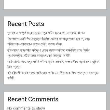
Recent Posts
গৃহায়ণ ও গণপূর্ত মন্ত্রণালয়ের নতুন সচিব হলেন মো. ওবায়দুর রহমান
“জামায়াত-এনসিপির নেতৃত্বে দ্বিতীয় কোনো গণঅভ্যুত্থান হবে না, রাষ্ট্র
পরিচালনার যোগ্যতাও তাদের নেই”: রাশেদ খাঁনের
বুড়িগঙ্গাসহ রাজধানীর নদীদূষণ রোধে দ্রুত সমন্বিত কর্মপরিকল্পনার নির্দেশ
প্রধানমন্ত্রীর, গঠিত হচ্ছে আন্তঃসংস্থা সমন্বয় কমিটি
অভিযোগের পরও বন্ধ হয়নি অবৈধ গ্যাস সংযোগ, কদমতলীতে প্রশাসনের ভূমিকা
নিয়ে প্রশ্ন
রাষ্ট্রবিরোধী কার্যকলাপের অভিযোগ: জবির ৬৮ শিক্ষককে ঘিরে তদন্তে ৪ সদস্যের
কমিটি
Recent Comments
No comments to show.