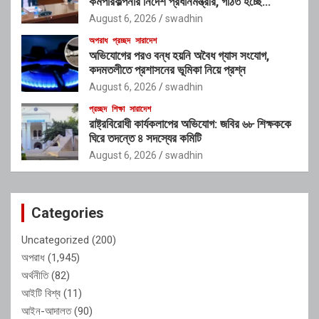
কর্মপরিকল্পনার নির্দেশ প্রধানমন্ত্রীর, গঠিত হচ্ছে
আন্তঃসংস্থা সমন্বয় কমিটি
August 6, 2026
swadhin
অপরাধ
প্রচ্ছদ
সারাদেশ
অভিযোগের পরও বন্ধ হয়নি অবৈধ গ্যাস সংযোগ,
কদমতলীতে প্রশাসনের ভূমিকা নিয়ে প্রশ্ন
August 6, 2026
swadhin
প্রচ্ছদ
শিক্ষা
সারাদেশ
রাষ্ট্রবিরোধী কার্যকলাপের অভিযোগ: জবির ৬৮ শিক্ষককে
ঘিরে তদন্তে ৪ সদস্যের কমিটি
August 6, 2026
swadhin
Categories
Uncategorized
(200)
অপরাধ
(1,945)
অর্থনীতি
(82)
আইটি বিশ্ব
(11)
আইন-আদালত
(90)