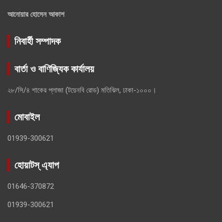
আনোয়ার হোসেন আকাশ
নিবার্হী সম্পাদক
বার্তা ও বাণিজ্যিক কার্যালয়
২৮/সি/৪ শাকের প্লাজা (টয়েনবি রোড) মতিঝিল, ঢাকা-১০০০।
মোবাইল
01939-300621
হোয়াটস্ এ্যাপ
01646-370872
01939-300621