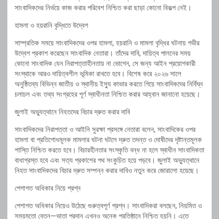
সাংবাদিকদের নির্ভয়ে কাজ করার পরিবেশ নিশ্চিত করা ছাড়া কোনো বিকল্প নেই।
হামলা ও হয়রানি বৃদ্ধিতে উদ্বেগ
সাম্প্রতিক সময়ে সাংবাদিকদের ওপর হামলা, হয়রানি ও মামলা বৃদ্ধির ঘটনায় গভীর
উদ্বেগ প্রকাশ করেছেন সাংবাদিক নেতারা। তাঁদের দাবি, দায়িত্ব পালনের সময়
কোনো সাংবাদিক যেন নিরাপত্তাহীনতায় না ভোগেন, সে জন্য আইন প্রয়োগকারী
সংস্থাকে আরও দায়িত্বশীল ভূমিকা রাখতে হবে। বিশেষ করে ২০২৬ সালে
অনুষ্ঠিতব্য বিভিন্ন জাতীয় ও স্থানীয় ইস্যু কাভার করতে গিয়ে সাংবাদিকদের নির্বিঘ্ন
চলাচল এবং তথ্য সংগ্রহের পূর্ণ স্বাধীনতা নিশ্চিত করার আহ্বান জানানো হয়েছে।
জুলাই অভ্যুত্থানে নিহতদের বিচার দ্রুত করার দাবি
সাংবাদিকদের নিরাপত্তা ও আইনি সুরক্ষা প্রসঙ্গে নেতারা বলেন, সাংবাদিকের ওপর
হামলা বা প্রতিশোধমূলক মামলার ঘটনা ঘটলে দ্রুত তদন্ত ও দোষীদের দৃষ্টান্তমূলক
শাস্তি নিশ্চিত করতে হবে। বিচারহীনতার সংস্কৃতি বন্ধ না হলে স্বাধীন সাংবাদিকতা
বাধাগ্রস্ত হবে এবং সত্য প্রকাশের পথ সংকুচিত হয়ে পড়বে। জুলাই অভ্যুত্থানে
নিহত সাংবাদিকদের বিচার দ্রুত সম্পন্ন করার দাবিও নতুন করে জোরালো হয়েছে।
পেশাগত অধিকার নিয়ে প্রশ্ন
পেশাগত অধিকার নিয়েও উঠেছে গুরুত্বপূর্ণ প্রশ্ন। সাংবাদিকরা বলছেন, নিয়মিত ও
সময়মতো বেতন—ভাতা প্রদান এখনও অনেক প্রতিষ্ঠানে নিশ্চিত হয়নি। এতে