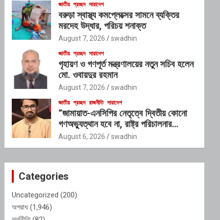
জাতীয়
প্রচ্ছদ
সারাদেশ
বরুড়া স্বাস্থ্য কমপ্লেক্সের সামনে ব্যক্তির
মরদেহ উদ্ধার, পরিচয় শনাক্ত
August 7, 2026
swadhin
জাতীয়
প্রচ্ছদ
সারাদেশ
গৃহায়ণ ও গণপূর্ত মন্ত্রণালয়ের নতুন সচিব হলেন
মো. ওবায়দুর রহমান
August 7, 2026
swadhin
জাতীয়
প্রচ্ছদ
রাজনীতি
সারাদেশ
“জামায়াত-এনসিপির নেতৃত্বে দ্বিতীয় কোনো
গণঅভ্যুত্থান হবে না, রাষ্ট্র পরিচালনার
যোগ্যতাও তাদের নেই”: রাশেদ খাঁনের
August 6, 2026
swadhin
Categories
Uncategorized
(200)
অপরাধ
(1,946)
অর্থনীতি
(82)