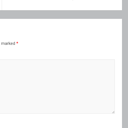
re marked
*