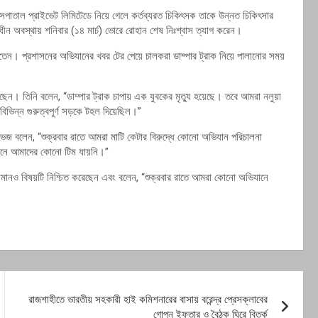
াসপাতাল
প্রাইভেট
লিমিটেডে
নিয়ে
গেলে
কর্তব্যরত
চিকিৎসক
তাকে
উন্নত
চিকিৎসার
াধীন
অবস্থায়
শনিবার (
১৪
মার্চ)
ভোরে
রোহান
শেষ
নিঃশ্বাস
ত্যাগ
করেন।
তেন।
প্রশাসনের
অভিযানের
খবর
টের
পেয়ে
চালকরা
ডাম্পার
ট্রাক
নিয়ে
পালানোর
সময়
েছেন।
তিনি
বলেন, “
ডাম্পার
ট্রাক
চাপায়
এক
যুবকের
মৃত্যু
হয়েছে।
তবে
আমরা
নলুয়া
বিভিন্ন
গুরুত্বপূর্ণ
সড়কে
টহল
দিয়েছিল।”
রভেজ
বলেন, “
শুক্রবার
রাতে
আমরা
মাটি
কেটার
বিরুদ্ধে
কোনো
অভিযান
পরিচালনা
য়নে
আমাদের
কোনো
টিম
যায়নি।”
জামানও
বিষয়টি
নিশ্চিত
করেছেন
এবং
বলেন, “
শুক্রবার
রাতে
আমরা
কোনো
অভিযানে
রাজশাহীতে ভারতীয় সহকারী হাই কমিশনারের বাসায় বরেন্দ্র প্রেসক্লাবের
গোপন ইফতার ও বৈঠক ঘিরে বিতর্ক