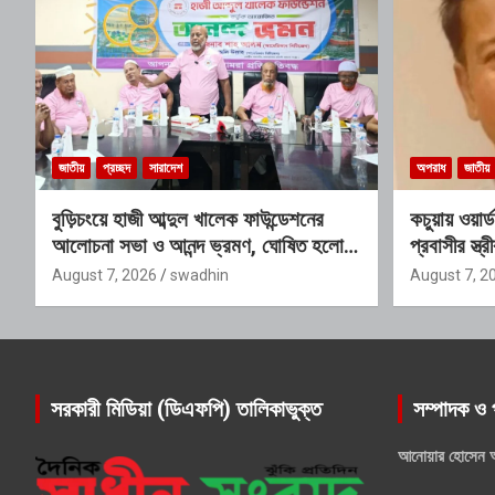
জাতীয়
প্রচ্ছদ
সারাদেশ
অপরাধ
জাতীয়
বুড়িচংয়ে হাজী আব্দুল খালেক ফাউন্ডেশনের
কচুয়ায় ওয়ার
আলোচনা সভা ও আনন্দ ভ্রমণ, ঘোষিত হলো
প্রবাসীর স্ত
নতুন কার্যনির্বাহী কমিটি
অডিও ভাইরাল
August 7, 2026
swadhin
August 7, 2
সরকারী মিডিয়া (ডিএফপি) তালিকাভুক্ত
সম্পাদক ও 
আনোয়ার হোসেন 