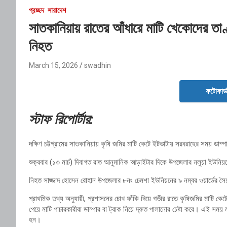
প্রচ্ছদ
সারাদেশ
সাতকানিয়ায় রাতের আঁধারে মাটি খেকোদের তাণ্
নিহত
March 15, 2026
swadhin
ফটোকার্
স্টাফ
রিপোর্টার:
দক্ষিণ
চট্টগ্রামের
সাতকানিয়ায়
কৃষি
জমির
মাটি
কেটে
ইটভাটায়
সরবরাহের
সময়
ডাম্
শুক্রবার (
১৩
মার্চ)
দিবাগত
রাত
আনুমানিক
আড়াইটার
দিকে
উপজেলার
নলুয়া
ইউনিয়
নিহত
সাজ্জাদ
হোসেন
রোহান
উপজেলার
৮নং
ঢেমশা
ইউনিয়নের
৯
নম্বর
ওয়ার্ডের
সৈ
প্রাথমিক
তথ্য
অনুযায়ী,
প্রশাসনের
চোখ
ফাঁকি
দিয়ে
গভীর
রাতে
কৃষিজমির
মাটি
কেট
পেয়ে
মাটি
পাচারকারীরা
ডাম্পার
বা
ট্রাক
নিয়ে
দ্রুত
পালানোর
চেষ্টা
করে।
এই
সময়
হন।