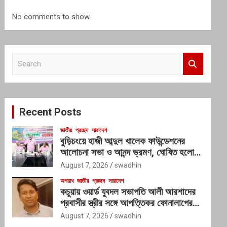
No comments to show.
S
e
a
r
c
Recent Posts
h
জাতীয়
প্রচ্ছদ
সারাদেশ
বুড়িচংয়ে হাজী আব্দুল খালেক ফাউন্ডেশনের
আলোচনা সভা ও আনন্দ ভ্রমণ, ঘোষিত হলো
নতুন কার্যনির্বাহী কমিটি
August 7, 2026
swadhin
অপরাধ
জাতীয়
প্রচ্ছদ
সারাদেশ
কচুয়ায় ওয়ার্ড যুবদল সভাপতি আলী আরশাদের
প্রবাসীর স্ত্রীর সঙ্গে আপত্তিকর ফোনালাপের
অডিও ভাইরাল; শাস্তির দাবি এলাকাবাসীর
August 7, 2026
swadhin