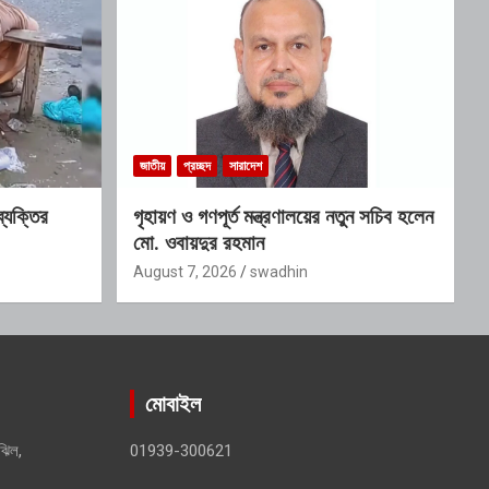
জাতীয়
প্রচ্ছদ
সারাদেশ
ব্যক্তির
গৃহায়ণ ও গণপূর্ত মন্ত্রণালয়ের নতুন সচিব হলেন
মো. ওবায়দুর রহমান
August 7, 2026
swadhin
মোবাইল
ঝিল,
01939-300621