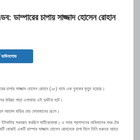
ডব: ডাম্পারের চাপায় সাজ্জাদ হোসেন রোহান
ড ডাউনলোড
পারের
চাপায়
সাজ্জাদ
হোসেন
রোহান (
২৮)
নামে
এক
যুবকের
মৃত্যু
হয়েছে।
নের
মরিচ্চা
পাড়া
এলাকায়
এই
দুর্ঘটনা
ঘটে।
য়দ
আহমদ
বাড়ির
মোঃ
ফোরকানের
ছেলে।
ে
ইটভাটায়
সরবরাহ
করছিল
মাটিখেকোরা।
এ
সময়
প্রশাসনের
অভিযানের
খবর
টের
মাটি
বোঝাই
একটি
ডাম্পার
সাজ্জাদ
হোসেন
রোহানকে
চাপা
দিলে
তিনি
গুরুতর
আহত