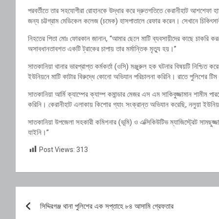
পরবর্তীতে
তার
সহযোগীরা
রোহানকে
উদ্ধার
করে
দ্রুতগতিতে
কেরানীহাট
আশশেফা
হ
জন্য
চট্টগ্রাম
মেডিকেল
কলেজ (
চমেক)
হাসপাতালে
রেফার
করেন।
সেখানে
চিকিৎস
নিহতের
পিতা
মোঃ
ফোরকান
জানান, “
আমার
ছেলে
মাটি
ব্যবসায়ীদের
কাছে
চাকরি
কর
অসাবধানতাবশত
একটি
ট্রাকের
চাপায়
তার
মর্মান্তিক
মৃত্যু
হয়।”
সাতকানিয়া
থানার
ভারপ্রাপ্ত
কর্মকর্তা (
ওসি)
মঞ্জুরুল
হক
ঘটনার
বিষয়টি
নিশ্চিত
কর
ইউনিয়নে
মাটি
কাটার
বিরুদ্ধে
কোনো
অভিযান
পরিচালনা
করিনি।
রাতে
পুলিশের
টিম
সাতকানিয়া
আর্মি
ক্যাম্পের
ক্যাম্প
কমান্ডার
মেজর
এস
এম
সাকিবুজ্জামান
শামীম
পা
করিনি।
কেরানীহাট
এলাকায়
কিশোর
গ্যাং
সংক্রান্ত
অভিযান
করেছি,
নলুয়া
ইউনি
সাতকানিয়া
উপজেলা
সহকারী
কমিশনার (
ভূমি)
ও
এক্সিকিউটিভ
ম্যাজিস্ট্রেট
সামছুজ্
যাইনি।”
Post Views:
313
Post
সিদ্দিরগঞ্জ থানা পুলিশের এক সপ্তাহে ৮৪ আসামি গ্রেফতার
navigation