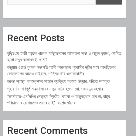
Recent Posts
বুড়িচংয়ে হাজী আব্দুল খালেক ফাউন্ডেশনের আলোচনা সভা ও আনন্দ ভ্রমণ, ঘোষিত
হলো নতুন কার্যনির্বাহী কমিটি
কচুয়ায় ওয়ার্ড যুবদল সভাপতি আলী আরশাদের প্রবাসীর স্ত্রীর সঙ্গে আপত্তিকর
ফোনালাপের অডিও ভাইরাল; শাস্তির দাবি এলাকাবাসীর
বরুড়া স্বাস্থ্য কমপ্লেক্সের সামনে ব্যক্তির মরদেহ উদ্ধার, পরিচয় শনাক্ত
গৃহায়ণ ও গণপূর্ত মন্ত্রণালয়ের নতুন সচিব হলেন মো. ওবায়দুর রহমান
“জামায়াত-এনসিপির নেতৃত্বে দ্বিতীয় কোনো গণঅভ্যুত্থান হবে না, রাষ্ট্র
পরিচালনার যোগ্যতাও তাদের নেই”: রাশেদ খাঁনের
Recent Comments