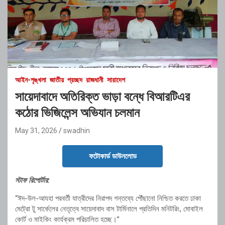
আইন-শৃঙ্খলা
জাতীয়
প্রচ্ছদ
রাজধানী
সারাদেশ
সায়েদাবাদে অতিরিক্ত ভাড়া বন্ধে বিআরটিএর
কঠোর ভিজিলেন্স অভিযান চলমান
May 31, 2026
swadhin
ফটোকার্ড ডাউনলোড
স্টাফ রিপোর্টার:
“ঈদ-উল-আযহা পরবর্তী যাত্রীদের নিরাপদ গন্তব্যে পৌঁছানো নিশ্চিত করতে ঢাকা
মেট্রো টু সার্কেলের নেতৃত্বে সায়েদাবাদ বাস টার্মিনালে প্রতিদিন মনিটরিং, মোবাইল
কোর্ট ও মাইকিং কার্যক্রম পরিচালিত হচ্ছে।”