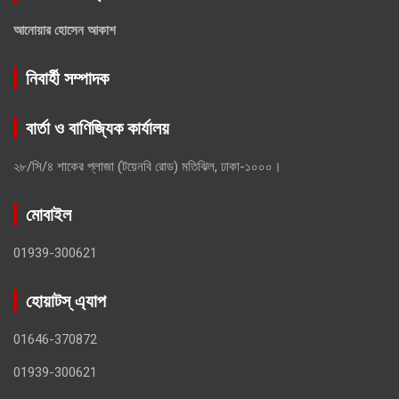
আনোয়ার হোসেন আকাশ
নিবার্হী সম্পাদক
বার্তা ও বাণিজ্যিক কার্যালয়
২৮/সি/৪ শাকের প্লাজা (টয়েনবি রোড) মতিঝিল, ঢাকা-১০০০।
মোবাইল
01939-300621
হোয়াটস্ এ্যাপ
01646-370872
01939-300621