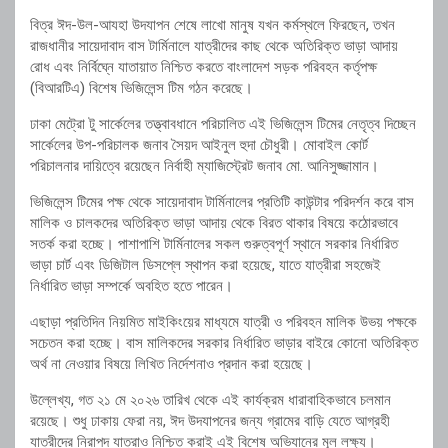
বিত্র ঈদ-উল-আযহা উদযাপন শেষে লাখো মানুষ যখন কর্মস্থলে ফিরছেন, তখন
রাজধানীর সায়েদাবাদ বাস টার্মিনালে যাত্রীদের কাছ থেকে অতিরিক্ত ভাড়া আদায়
রোধ এবং নির্বিঘ্নে যাতায়াত নিশ্চিত করতে বাংলাদেশ সড়ক পরিবহন কর্তৃপক্ষ
(বিআরটিএ) বিশেষ ভিজিলেন্স টিম গঠন করেছে।
ঢাকা মেট্রো টু সার্কেলের তত্ত্বাবধানে পরিচালিত এই ভিজিলেন্স টিমের নেতৃত্ব দিচ্ছেন
সার্কেলের উপ-পরিচালক জনাব সৈয়দ আইনুল হুদা চৌধুরী। মোবাইল কোর্ট
পরিচালনার দায়িত্বে রয়েছেন নির্বাহী ম্যাজিস্ট্রেট জনাব মো. আনিসুজ্জামান।
ভিজিলেন্স টিমের পক্ষ থেকে সায়েদাবাদ টার্মিনালের প্রতিটি কাউন্টার পরিদর্শন করে বাস
মালিক ও চালকদের অতিরিক্ত ভাড়া আদায় থেকে বিরত থাকার বিষয়ে কঠোরভাবে
সতর্ক করা হচ্ছে। পাশাপাশি টার্মিনালের সকল গুরুত্বপূর্ণ স্থানে সরকার নির্ধারিত
ভাড়া চার্ট এবং ডিজিটাল ডিসপ্লে স্থাপন করা হয়েছে, যাতে যাত্রীরা সহজেই
নির্ধারিত ভাড়া সম্পর্কে অবহিত হতে পারেন।
এছাড়া প্রতিদিন নিয়মিত মাইকিংয়ের মাধ্যমে যাত্রী ও পরিবহন মালিক উভয় পক্ষকে
সচেতন করা হচ্ছে। বাস মালিকদের সরকার নির্ধারিত ভাড়ার বাইরে কোনো অতিরিক্ত
অর্থ না নেওয়ার বিষয়ে লিখিত নির্দেশনাও প্রদান করা হয়েছে।
উল্লেখ্য, গত ২১ মে ২০২৬ তারিখ থেকে এই কার্যক্রম ধারাবাহিকভাবে চলমান
রয়েছে। শুধু ঢাকায় ফেরা নয়, ঈদ উদযাপনের জন্য গ্রামের বাড়ি যেতে আগ্রহী
যাত্রীদের নিরাপদ যাত্রাও নিশ্চিত করাই এই বিশেষ অভিযানের মূল লক্ষ্য।