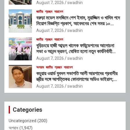
চক্রের যোগসাজশের প্রশ্ন
August 7, 2026
swadhin
জাতীয়
প্রচ্ছদ
সারাদেশ
বরুড়া মডেল মসজিদে পেশ ইমাম, মুয়াজ্জিন ও খাদিম পদে
নিয়োগ বিজ্ঞপ্তি প্রকাশ, আবেদনের শেষ সময় ১০
আগস্ট
August 7, 2026
swadhin
জাতীয়
প্রচ্ছদ
সারাদেশ
বুড়িচংয়ে হাজী আব্দুল খালেক ফাউন্ডেশনের আলোচনা
সভা ও আনন্দ ভ্রমণ, ঘোষিত হলো নতুন কার্যনির্বাহী
কমিটি
August 7, 2026
swadhin
অপরাধ
জাতীয়
প্রচ্ছদ
সারাদেশ
কচুয়ায় ওয়ার্ড যুবদল সভাপতি আলী আরশাদের প্রবাসীর
স্ত্রীর সঙ্গে আপত্তিকর ফোনালাপের অডিও ভাইরাল;
শাস্তির দাবি এলাকাবাসীর
August 7, 2026
swadhin
Categories
Uncategorized
(200)
অপরাধ
(1,947)