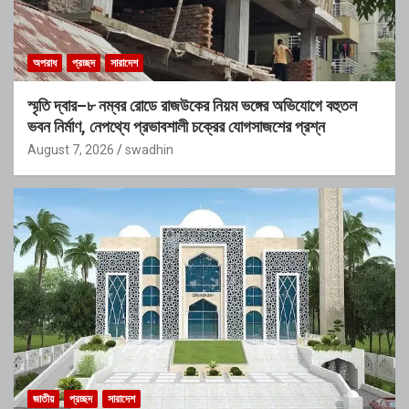
অপরাধ
প্রচ্ছদ
সারাদেশ
স্মৃতি দ্বার–৮ নম্বর রোডে রাজউকের নিয়ম ভঙ্গের অভিযোগে বহুতল
ভবন নির্মাণ, নেপথ্যে প্রভাবশালী চক্রের যোগসাজশের প্রশ্ন
August 7, 2026
swadhin
জাতীয়
প্রচ্ছদ
সারাদেশ