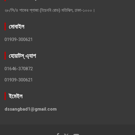
২৮/সি/৪ শাকের প্লাজা (টয়েনবি রোড) মতিঝিল, ঢাকা-১০০০।
মোবাইল
01939-300621
হোয়াটস্ এ্যাপ
01646-370872
01939-300621
ইমেইল
dssangbad1@gmail.com