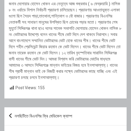
জনাব দেলোয়ার হোসেন খোকন এর নেতৃত্বে আজ শুক্রবার ( ৬ ফেব্রুয়ারি ) নাসিক
৮ নং ওর্য়াডে বিশাল নির্বাচনী প্রচারণা চালিয়েছেন। প্রচারণায় আওতাভুক্ত এলাকা
গুলো ছিল সৈয়দ পাড়া,তাতখানা,শান্তিবাগ ও বৌ বাজার। প্রচারণায় বিএনপির
নেতাকর্মী সহ সাধারণ মানুষের উপস্থিত ছিল চোখের পড়ার মতো। প্রচারণার শেষ
মুহূর্তে সিদ্দিরগঞ্জ থানা ছাএ দলের সাবেক সভাপতি দেলোয়ার হোসেন খোকন নাসিক ৮
নং ভোটারদের উদ্দেশ্যে বলেন ধানের শীষে ভোট দিলে দেশ থাকবে নিরাপদে। সবার
আগে বাংলাদেশে সম্মানিত ভোটারদের ভোট হোক ধানের শীষ। ধানের শীষে ভোট
দিলে শহীদ প্রেসিডেন্ট জিয়ার রহমান কে ভোট দিলেন। ধানের শীষে ভোট দিলেন তো
জনাব তারেক রহমান কে ভোট দিলেন। ১২ তারিখ বৃহস্পতিবার সারাদিন সিদ্দিরগঞ্জ
বাসী ধানের শীষে ভোট দিন। আমরা বিশ্বাস করি ভোটারদের ভোটের মাধ‍্যমে
আমাদের ৩ আসনে সিদ্দিরগঞ্জে মান্নান ভাইয়ের বিজয় হবে ইনসাআল্লাহ্। ধানের
শীষ প্রার্থী মান্নান ভাই কে বিজয়ী করার লক্ষ্যে ভোটারদের কাছে যাচ্ছি এবং এই
প্রচারণা চলছে চলবে ইনসাআল্লাহ্।
Post Views:
155
Post
নলছিটিতে বিএনপির ফ্রি মেডিকেল ক্যাম্প
navigation