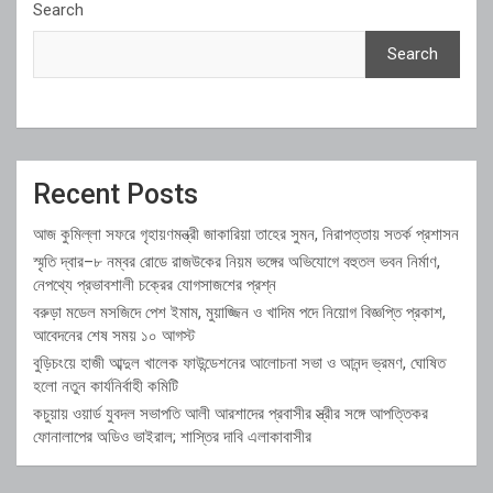
Search
Search
Recent Posts
আজ কুমিল্লা সফরে গৃহায়ণমন্ত্রী জাকারিয়া তাহের সুমন, নিরাপত্তায় সতর্ক প্রশাসন
স্মৃতি দ্বার–৮ নম্বর রোডে রাজউকের নিয়ম ভঙ্গের অভিযোগে বহুতল ভবন নির্মাণ,
নেপথ্যে প্রভাবশালী চক্রের যোগসাজশের প্রশ্ন
বরুড়া মডেল মসজিদে পেশ ইমাম, মুয়াজ্জিন ও খাদিম পদে নিয়োগ বিজ্ঞপ্তি প্রকাশ,
আবেদনের শেষ সময় ১০ আগস্ট
বুড়িচংয়ে হাজী আব্দুল খালেক ফাউন্ডেশনের আলোচনা সভা ও আনন্দ ভ্রমণ, ঘোষিত
হলো নতুন কার্যনির্বাহী কমিটি
কচুয়ায় ওয়ার্ড যুবদল সভাপতি আলী আরশাদের প্রবাসীর স্ত্রীর সঙ্গে আপত্তিকর
ফোনালাপের অডিও ভাইরাল; শাস্তির দাবি এলাকাবাসীর