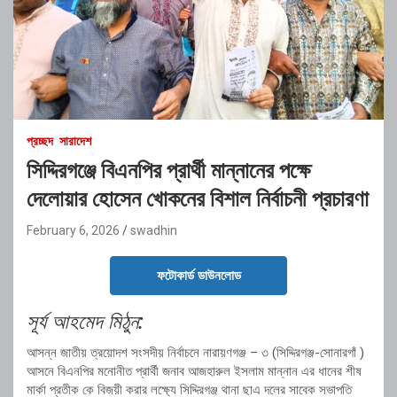
প্রচ্ছদ
সারাদেশ
সিদ্দিরগঞ্জে বিএনপির প্রার্থী মান্নানের পক্ষে
দেলোয়ার হোসেন খোকনের বিশাল নির্বাচনী প্রচারণা
February 6, 2026
swadhin
ফটোকার্ড ডাউনলোড
সূর্য আহমেদ মিঠুন:
আসন্ন জাতীয় ত্রয়োদশ সংসদীয় নির্বাচনে নারায়ণগঞ্জ – ৩ (সিদ্দিরগঞ্জ-সোনারগাঁ )
আসনে বিএনপির মনোনীত প্রার্থী জনাব আজহারুল ইসলাম মান্নান এর ধানের শীষ
মার্কা প্রতীক কে বিজয়ী করার লক্ষ্যে সিদ্দিরগঞ্জ থানা ছাএ দলের সাবেক সভাপতি