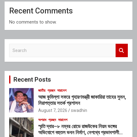
Recent Comments
No comments to show.
S
e
a
r
c
Recent Posts
h
জাতীয়
প্রচ্ছদ
সারাদেশ
আজ কুমিল্লা সফরে গৃহায়ণমন্ত্রী জাকারিয়া তাহের সুমন,
নিরাপত্তায় সতর্ক প্রশাসন
August 7, 2026
swadhin
অপরাধ
প্রচ্ছদ
সারাদেশ
স্মৃতি দ্বার–৮ নম্বর রোডে রাজউকের নিয়ম ভঙ্গের
অভিযোগে বহুতল ভবন নির্মাণ, নেপথ্যে প্রভাবশালী