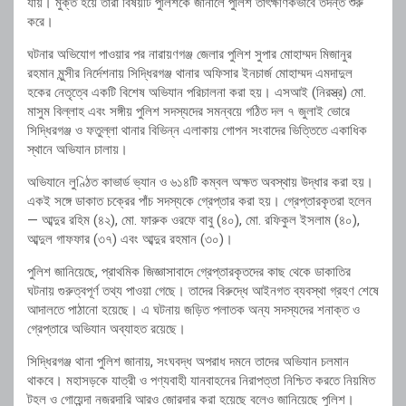
যায়। মুক্ত হয়ে তারা বিষয়টি পুলিশকে জানালে পুলিশ তাৎক্ষণিকভাবে তদন্ত শুরু
করে।
ঘটনার অভিযোগ পাওয়ার পর নারায়ণগঞ্জ জেলার পুলিশ সুপার মোহাম্মদ মিজানুর
রহমান মুন্সীর নির্দেশনায় সিদ্ধিরগঞ্জ থানার অফিসার ইনচার্জ মোহাম্মদ এমদাদুল
হকের নেতৃত্বে একটি বিশেষ অভিযান পরিচালনা করা হয়। এসআই (নিরস্ত্র) মো.
মাসুম বিল্লাহ এবং সঙ্গীয় পুলিশ সদস্যদের সমন্বয়ে গঠিত দল ৭ জুলাই ভোরে
সিদ্ধিরগঞ্জ ও ফতুল্লা থানার বিভিন্ন এলাকায় গোপন সংবাদের ভিত্তিতে একাধিক
স্থানে অভিযান চালায়।
অভিযানে লুণ্ঠিত কাভার্ড ভ্যান ও ৬১৪টি কম্বল অক্ষত অবস্থায় উদ্ধার করা হয়।
একই সঙ্গে ডাকাত চক্রের পাঁচ সদস্যকে গ্রেপ্তার করা হয়। গ্রেপ্তারকৃতরা হলেন
— আব্দুর রহিম (৪২), মো. ফারুক ওরফে বাবু (৪০), মো. রফিকুল ইসলাম (৪০),
আব্দুল গাফফার (৩৭) এবং আব্দুর রহমান (৩০)।
পুলিশ জানিয়েছে, প্রাথমিক জিজ্ঞাসাবাদে গ্রেপ্তারকৃতদের কাছ থেকে ডাকাতির
ঘটনায় গুরুত্বপূর্ণ তথ্য পাওয়া গেছে। তাদের বিরুদ্ধে আইনগত ব্যবস্থা গ্রহণ শেষে
আদালতে পাঠানো হয়েছে। এ ঘটনায় জড়িত পলাতক অন্য সদস্যদের শনাক্ত ও
গ্রেপ্তারে অভিযান অব্যাহত রয়েছে।
সিদ্ধিরগঞ্জ থানা পুলিশ জানায়, সংঘবদ্ধ অপরাধ দমনে তাদের অভিযান চলমান
থাকবে। মহাসড়কে যাত্রী ও পণ্যবাহী যানবাহনের নিরাপত্তা নিশ্চিত করতে নিয়মিত
টহল ও গোয়েন্দা নজরদারি আরও জোরদার করা হয়েছে বলেও জানিয়েছে পুলিশ।