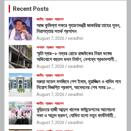
c
Recent Posts
h
জাতীয়
প্রচ্ছদ
সারাদেশ
আজ কুমিল্লা সফরে গৃহায়ণমন্ত্রী জাকারিয়া তাহের সুমন,
নিরাপত্তায় সতর্ক প্রশাসন
August 7, 2026
swadhin
অপরাধ
প্রচ্ছদ
সারাদেশ
স্মৃতি দ্বার–৮ নম্বর রোডে রাজউকের নিয়ম ভঙ্গের
অভিযোগে বহুতল ভবন নির্মাণ, নেপথ্যে প্রভাবশালী
চক্রের যোগসাজশের প্রশ্ন
August 7, 2026
swadhin
জাতীয়
প্রচ্ছদ
সারাদেশ
বরুড়া মডেল মসজিদে পেশ ইমাম, মুয়াজ্জিন ও খাদিম পদে
নিয়োগ বিজ্ঞপ্তি প্রকাশ, আবেদনের শেষ সময় ১০
আগস্ট
August 7, 2026
swadhin
জাতীয়
প্রচ্ছদ
সারাদেশ
বুড়িচংয়ে হাজী আব্দুল খালেক ফাউন্ডেশনের আলোচনা
সভা ও আনন্দ ভ্রমণ, ঘোষিত হলো নতুন কার্যনির্বাহী
কমিটি
August 7, 2026
swadhin