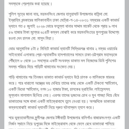
সদস্যকে গ্রেপ্তার করা হয়েছে।
পুলিশ সূত্রে জানা যায়, ময়মনসিংহ জেলার হালুয়াঘাট উপজেলার বাসিন্দা মো.
ইব্রাহিম খন্দকারের মালিকানাধীন ঢাকা মেট্রো-গ-১৪-০৮৩১ নম্বরের একটি কাভার্ড
ভ্যানে গত ৫ জুলাই ২০২৬ ভোরে ফতুল্লা থানার সাদ্দাম মার্কেট থেকে প্রায় ৯ লাখ
৫৬ হাজার টাকা মূল্যের ৬১৪টি কম্বল বোঝাই করে ময়মনসিংহের ফুলপুরের উদ্দেশ্যে
রওনা দেন চালক মো. মাসুদ মিয়া।
ভোর আনুমানিক ৫টা ৫ মিনিটে কাভার্ড ভ্যানটি সিদ্ধিরগঞ্জ থানার ২ নম্বর ওয়ার্ডের
সাইনবোর্ড এলাকায় প্রো-অ্যাকটিভ হাসপাতালের সামনে ঢাকা-চট্টগ্রাম মহাসড়কে
পৌঁছালে ৮ থেকে ১০ সদস্যের একটি সংঘবদ্ধ ডাকাত দল নিজেদের ডিবি পুলিশের
সদস্য পরিচয় দিয়ে গাড়িটি থামানোর সংকেত দেয়।
গাড়ি থামানোর পর তিনজন ডাকাত কাভার্ড ভ্যানে উঠে চালক ও মালিককে মারধর
করে। পরে ধারালো অস্ত্রের ভয় দেখিয়ে তাদের কাছ থেকে একটি টেকনো স্মার্টফোন,
একটি ভিভো স্মার্টফোন, নগদ ১০ হাজার টাকা, চালকের ড্রাইভিং লাইসেন্সসহ
মূল্যবান মালামাল ছিনিয়ে নেয়। এরপর তাদের দুজনের চোখ ও মুখ গামছা দিয়ে বেঁধে
ডাকাতদের সঙ্গে থাকা একটি মাইক্রোবাসে তুলে নেওয়া হয়। অপরদিকে ডাকাতরা
কম্বলবোঝাই কাভার্ড ভ্যানটি নিয়ে দ্রুত ঘটনাস্থল ত্যাগ করে।
পরে ভুক্তভোগীদের মুন্সীগঞ্জ জেলার টঙ্গীবাড়ী উপজেলার বালিগাঁও বাজারসংলগ্ন একটি
নির্জন স্থানে নিয়ে দুপুরের দিকে মাইক্রোবাস থেকে ফেলে রেখে ডাকাতরা পালিয়ে