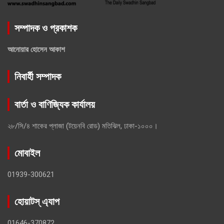
সম্পাদক ও প্রকাশক
আনোয়ার হোসেন আকাশ
নিবার্হী সম্পাদক
বার্তা ও বাণিজ্যিক কার্যালয়
২৮/সি/৪ শাকের প্লাজা (টয়েনবি রোড) মতিঝিল, ঢাকা-১০০০।
মোবাইল
01939-300621
হোয়াটস্ এ্যাপ
01646-370872