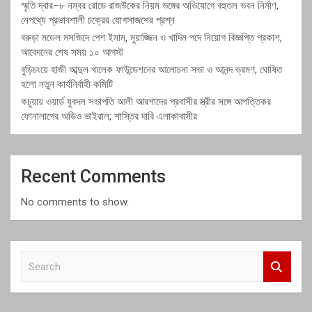
স্মৃতি দ্বার–৮ নম্বর রোডে রাজউকের নিয়ম ভঙ্গের অভিযোগে বহুতল ভবন নির্মাণ,
নেপথ্যে প্রভাবশালী চক্রের যোগসাজশের প্রশ্ন
বরুড়া মডেল মসজিদে পেশ ইমাম, মুয়াজ্জিন ও খাদিম পদে নিয়োগ বিজ্ঞপ্তি প্রকাশ,
আবেদনের শেষ সময় ১০ আগস্ট
বুড়িচংয়ে হাজী আব্দুল খালেক ফাউন্ডেশনের আলোচনা সভা ও আনন্দ ভ্রমণ, ঘোষিত
হলো নতুন কার্যনির্বাহী কমিটি
কচুয়ায় ওয়ার্ড যুবদল সভাপতি আলী আরশাদের প্রবাসীর স্ত্রীর সঙ্গে আপত্তিকর
ফোনালাপের অডিও ভাইরাল; শাস্তির দাবি এলাকাবাসীর
Recent Comments
No comments to show.
S
e
a
r