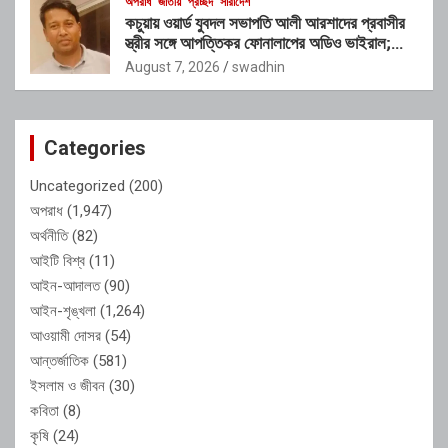
অপরাধ
জাতীয়
প্রচ্ছদ
সারাদেশ
কচুয়ায় ওয়ার্ড যুবদল সভাপতি আলী আরশাদের প্রবাসীর
স্ত্রীর সঙ্গে আপত্তিকর ফোনালাপের অডিও ভাইরাল;
শাস্তির দাবি এলাকাবাসীর
August 7, 2026
swadhin
Categories
Uncategorized
(200)
অপরাধ
(1,947)
অর্থনীতি
(82)
আইটি বিশ্ব
(11)
আইন-আদালত
(90)
আইন-শৃঙ্খলা
(1,264)
আওয়ামী দোসর
(54)
আন্তর্জাতিক
(581)
ইসলাম ও জীবন
(30)
কবিতা
(8)
কৃষি
(24)