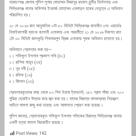
নারায়ণগঞ্জ জেলার পুলিশ সুপার মোহাম্মদ মিজানুর রহমান মুন্সীর নির্দেশনায় এবং
সিদ্ধিরগঞ্জ থানার অফিসার ইনচার্জ মোহাম্মদ এমদাদুল হকের নেতৃত্বে এ অভিযান
পরিচালিত হয়।
২০ মে ২০২৬ রাত আনুমানিক ৮টা ৫০ মিনিটে সিদ্ধিরগঞ্জ থানাধীন ৩নং ওয়ার্ডের
নিমাইকাশারী ব্যাংক কলোনী এলাকায় এবং পরবর্তীতে ২১ মে ২০২৬ দিবাগত রাত
২টা ৩০ মিনিটে জালকুড়ি শিকদারপুল ব্রিজ এলাকায় পৃথক অভিযান চালানো হয়।
অভিযানে গ্রেফতার করা হয়—
১। শফিকুল ইসলাম প্রকাশ সখি (৪০)
২। রাশিদা খাতুন (৩৪)
৩। নূর নবী (২৫)
৪। রফিক (১৯)
৫। জিসান (২৩)
গ্রেফতারকৃতদের কাছ থেকে ৮০ পিস ইয়াবা ট্যাবলেট, ২৫০ গ্রাম গাঁজা এবং ২০০
পুরিয়া হেরোইন উদ্ধার করে জব্দ করা হয়। তাদের বিরুদ্ধে মাদকদ্রব্য নিয়ন্ত্রণ
আইনে মামলা রুজু করা হয়েছে এবং আদালতে প্রেরণ করা হয়েছে।
পুলিশ জানায়, গ্রেফতারকৃত শফিকুল ইসলাম শফিকের বিরুদ্ধে সিদ্ধিরগঞ্জ থানায়
একটি হত্যা মামলা বিচারাধীন রয়েছে।
Post Views:
142