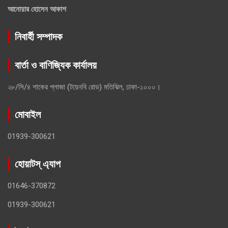
আনোয়ার হোসেন আকাশ
নিবার্হী সম্পাদক
বার্তা ও বাণিজ্যিক কার্যালয়
২৮/সি/৪ শাকের প্লাজা (টয়েনবি রোড) মতিঝিল, ঢাকা-১০০০।
মোবাইল
01939-300621
হোয়াটস্ এ্যাপ
01646-370872
01939-300621