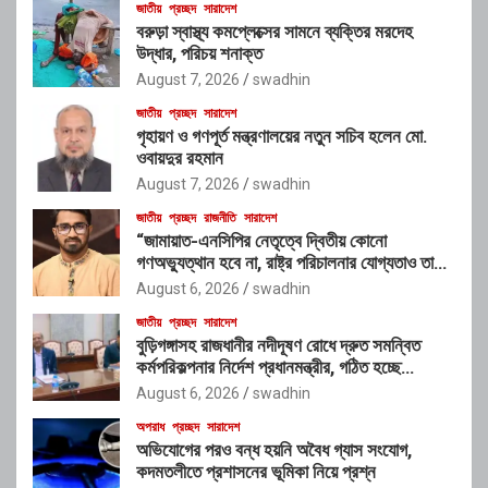
জাতীয়
প্রচ্ছদ
সারাদেশ
বরুড়া স্বাস্থ্য কমপ্লেক্সের সামনে ব্যক্তির মরদেহ
উদ্ধার, পরিচয় শনাক্ত
August 7, 2026
swadhin
জাতীয়
প্রচ্ছদ
সারাদেশ
গৃহায়ণ ও গণপূর্ত মন্ত্রণালয়ের নতুন সচিব হলেন মো.
ওবায়দুর রহমান
August 7, 2026
swadhin
জাতীয়
প্রচ্ছদ
রাজনীতি
সারাদেশ
“জামায়াত-এনসিপির নেতৃত্বে দ্বিতীয় কোনো
গণঅভ্যুত্থান হবে না, রাষ্ট্র পরিচালনার যোগ্যতাও তাদের
নেই”: রাশেদ খাঁনের
August 6, 2026
swadhin
জাতীয়
প্রচ্ছদ
সারাদেশ
বুড়িগঙ্গাসহ রাজধানীর নদীদূষণ রোধে দ্রুত সমন্বিত
কর্মপরিকল্পনার নির্দেশ প্রধানমন্ত্রীর, গঠিত হচ্ছে
আন্তঃসংস্থা সমন্বয় কমিটি
August 6, 2026
swadhin
অপরাধ
প্রচ্ছদ
সারাদেশ
অভিযোগের পরও বন্ধ হয়নি অবৈধ গ্যাস সংযোগ,
কদমতলীতে প্রশাসনের ভূমিকা নিয়ে প্রশ্ন