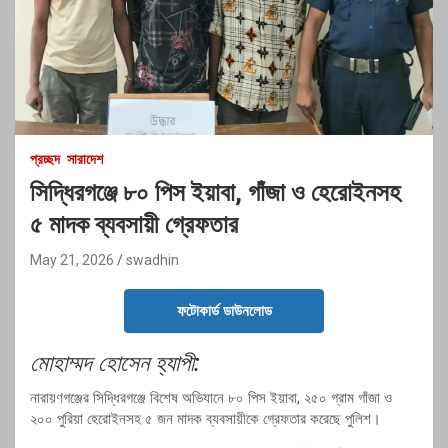
প্রচ্ছদ
সারাদেশ
সিদ্ধিরগঞ্জে ৮০ পিস ইয়াবা, গাঁজা ও হেরোইনসহ
৫ মাদক ব্যবসায়ী গ্রেফতার
May 21, 2026
swadhin
ফটোকার্ড ডাউনলোড
মোহাম্মদ হোসেন হ্যাপী:
নারায়ণগঞ্জের সিদ্ধিরগঞ্জে বিশেষ অভিযানে ৮০ পিস ইয়াবা, ২৫০ গ্রাম গাঁজা ও
২০০ পুরিয়া হেরোইনসহ ৫ জন মাদক ব্যবসায়ীকে গ্রেফতার করেছে পুলিশ।