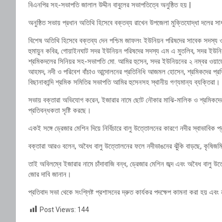
বিএনপির সহ-সভাপতি জালাল উদ্দীন বাবুলের সভাপতিত্বে অনুষ্ঠিত হয় |
অনুষ্ঠিত সভায় প্রধান অতিথি হিসেবে বক্তব্য রাখেন উপজেলা মুক্তিযোদ্ধা দলের
বিশেষ অতিথি হিসেবে বক্তব্য দেন পশ্চিম জাফলং ইউনিয়ন পরিষদের সাবেক সদস্য ও 
হুমায়ুন কবির, গোয়াইনঘাট সদর ইউনিয়ন পরিষদের সদস্য এম এ মুতলিব, সদর ইউন
শ্রমিকদলের সিনিয়র সহ-সভাপতি মো. আমির হুসেন, সদর ইউনিয়নের ২ নম্বর ওয়ার্
আহমদ, নদী ও পরিবেশ বাঁচাও আন্দোলনের প্রতিনিধি আজমল হোসেন, শ্রমিকদের প্র
বিছানাকান্দি শ্রমিক সমিতির সভাপতি আমির হুসেনসহ স্থানীয় গণ্যমান্য ব্যক্তিরা।
সভায় বক্তারা অভিযোগ করেন, ইজারার নামে ছোট নৌকার মাঝি-মালিক ও শ্রমিকদের ক
প্রতিবন্ধকতা সৃষ্টি করছে।
একই সঙ্গে ড্রেজার মেশিন দিয়ে নির্বিচারে বালু উত্তোলনের কারণে নদীর স্বাভাবিক প্
বক্তারা আরও বলেন, অবৈধ বালু উত্তোলনের ফলে নদীভাঙনের ঝুঁকি বাড়ছে, কৃষিজ
তাই অবিলম্বে ইজারার নামে চাঁদাবাজি বন্ধ, ড্রেজার মেশিন জব্দ এবং অবৈধ বালু উত
জোর দাবি জানান।
প্রতিবাদ সভা থেকে সংশ্লিষ্ট প্রশাসনের দ্রুত কার্যকর পদক্ষেপ কামনা করা হয় এ
Post Views:
144