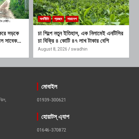
অর্থনীতি
প্রচ্ছদ
সারাদেশ
 করে সড়কে
চা শিল্পে নতুন ইতিহাস, এক নিলামেই এনটিসির
লে সাবেক
চা বিক্রি ৪ কোটি ৪৭ লাখ টাকার বেশি
ক স্থাপনের
August 8, 2026
swadhin
মোবাইল
ঝিল,
01939-300621
হোয়াটস্ এ্যাপ
01646-370872