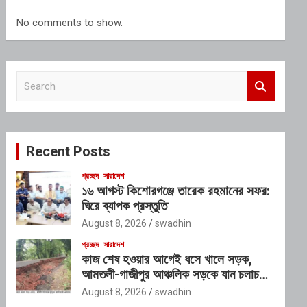
No comments to show.
S
e
a
r
c
Recent Posts
h
প্রচ্ছদ
সারাদেশ
১৬ আগস্ট কিশোরগঞ্জে তারেক রহমানের সফর:
ঘিরে ব্যাপক প্রস্তুতি
August 8, 2026
swadhin
প্রচ্ছদ
সারাদেশ
কাজ শেষ হওয়ার আগেই ধসে খালে সড়ক,
আমতলী-গাজীপুর আঞ্চলিক সড়কে যান চলাচল
বন্ধ
August 8, 2026
swadhin