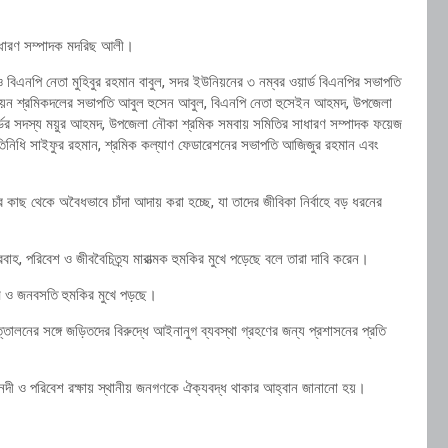
 সাধারণ সম্পাদক মদরিছ আলী।
বিএনপি নেতা মুহিবুর রহমান বাবুল, সদর ইউনিয়নের ৩ নম্বর ওয়ার্ড বিএনপির সভাপতি
িয়ন শ্রমিকদলের সভাপতি আবুল হুসেন আবুল, বিএনপি নেতা হুসেইন আহমদ, উপজেলা
ডের সদস্য ময়ুর আহমদ, উপজেলা নৌকা শ্রমিক সমবায় সমিতির সাধারণ সম্পাদক ফয়েজ
তিনিধি সাইফুর রহমান, শ্রমিক কল্যাণ ফেডারেশনের সভাপতি আজিজুর রহমান এবং
াছ থেকে অবৈধভাবে চাঁদা আদায় করা হচ্ছে, যা তাদের জীবিকা নির্বাহে বড় ধরনের
রবাহ, পরিবেশ ও জীববৈচিত্র্য মারাত্মক হুমকির মুখে পড়েছে বলে তারা দাবি করেন।
মি ও জনবসতি হুমকির মুখে পড়ছে।
্তোলনের সঙ্গে জড়িতদের বিরুদ্ধে আইনানুগ ব্যবস্থা গ্রহণের জন্য প্রশাসনের প্রতি
বং নদী ও পরিবেশ রক্ষায় স্থানীয় জনগণকে ঐক্যবদ্ধ থাকার আহ্বান জানানো হয়।