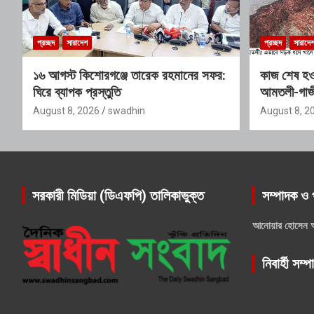
প্রচ্ছদ
সারাদেশ
প্রচ্ছদ
সারাদে
১৬ আগস্ট কিশোরগঞ্জে তারেক রহমানের সফর:
কাজ শেষ হ
ঘিরে ব্যাপক প্রস্তুতি
আমতলী-গাজী
বন্ধ
August 8, 2026
swadhin
August 8, 2
সরকারী মিডিয়া (ডিএফপি) তালিকাভুক্ত
সম্পাদক ও 
আনোয়ার হোসেন 
নিবার্হী সম্