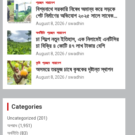
প্রচ্ছদ
সারাদেশ
বিশ্বনাথে সরকারি নিষেধ অমান্য করে সড়কে
গেট নির্মাণের অভিযোগ ২০২৫ সালে সাবেক
এমপি ইলিয়াস আলীর নামে নামফলক স্থাপনের
August 8, 2026
swadhin
অভিযোগ
অর্থনীতি
প্রচ্ছদ
সারাদেশ
চা শিল্পে নতুন ইতিহাস, এক নিলামেই এনটিসির
চা বিক্রি ৪ কোটি ৪৭ লাখ টাকার বেশি
August 8, 2026
swadhin
কৃষি
প্রচ্ছদ
সারাদেশ
অসময়ে তরমুজ চাষে কৃষকের দৃষ্টান্ত স্থাপন
August 8, 2026
swadhin
Categories
Uncategorized
(201)
অপরাধ
(1,951)
অর্থনীতি
(83)