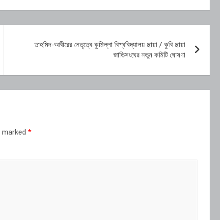
তাহমিদ-আবীরের নেতৃত্বে কুমিল্লা বিশ্ববিদ্যালয় ছায়া / কুবি ছায়া
জাতিসংঘের নতুন কমিটি ঘোষণা
re marked
*