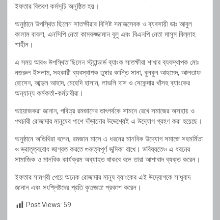
ইফতার বিতরণ কর্মসূচি অনুষ্ঠিত হয়।
অনুষ্ঠানে উপস্থিত ছিলেন সাতক্ষীরার বিশিষ্ট সমাজসেবক ও ব্যবসায়ী ডাঃ আবুল
কালাম বাবলা, এনসিপি নেতা কামরুজ্জামান বুলু এবং বিএনপি নেতা মাসুম বিল্লাহ
শাহীন।
এ সময় আরও উপস্থিত ছিলেন স্ট্যান্ডার্ড ব্যাংক সাতক্ষীরা শাখার ব্যবস্থাপক মোঃ
নজরুল ইসলাম, সহকারী ব্যবস্থাপক তুষার কান্তি সানা, বুলবুল আহমেদ, আলতাফ
হোসেন, আব্দুল আহাদ, মেহেদি হাসান, লাভলি দাস ও সেকেন্দার খাঁসহ ব্যাংকের
অন্যান্য কর্মকর্তা-কর্মচারীরা।
আয়োজকরা জানান, পবিত্র রমজানের তাৎপর্যকে সামনে রেখে সমাজের অসহায় ও
পথচারী রোজাদার মানুষের পাশে দাঁড়ানোর উদ্দেশ্যেই এ উদ্যোগ গ্রহণ করা হয়েছে।
অনুষ্ঠানে অতিথিরা বলেন, রমজান মাসে এ ধরনের মানবিক উদ্যোগ সমাজে সহমর্মিতা
ও ভ্রাতৃত্ববোধ জাগ্রত করতে গুরুত্বপূর্ণ ভূমিকা রাখে। ভবিষ্যতেও এ ধরনের
সামাজিক ও মানবিক কার্যক্রম অব্যাহত থাকবে বলে তারা আশাবাদ ব্যক্ত করেন।
ইফতার সামগ্রী পেয়ে অনেক রোজাদার মানুষ ব্যাংকের এই উদ্যোগকে সাধুবাদ
জানান এবং সংশ্লিষ্টদের প্রতি কৃতজ্ঞতা প্রকাশ করেন।
Post Views:
59