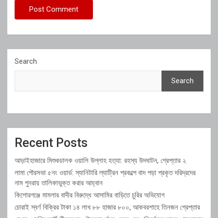
Search
Search
Recent Posts
আড়াইহাজারে মিশুকচালক ওয়ালি উল্লাহ হত্যা: রহস্য উদঘাটন, গ্রেপ্তার ২
লামা পৌরসভা ৫নং ওয়ার্ড: স্যানিটারি ল্যাট্রিন প্রকল্পে বাদ পড়া প্রকৃত দরিদ্রদের
নাম পুনরায় তালিকাভুক্ত করার আহ্বান
কিশোরগঞ্জে মামলার বাদীর বিরুদ্ধে আসামির বাড়িতে চুরির অভিযোগ
চোরাই স্বর্ণ বিক্রির টাকা ১৪ লাখ ৮৮ হাজার ৮০০, আকবরশাহে তিনজন গ্রেপ্তার