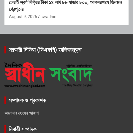
চোরাই স্বর্ণ বিক্রির টাকা ১৪ লাখ ৮৮ হাজার ৮০০, আকবরশাহে তিনজন
গ্রেপ্তার
August 9, 2026
swadhin
সরকারী মিডিয়া (ডিএফপি) তালিকাভুক্ত
সম্পাদক ও প্রকাশক
আনোয়ার হোসেন আকাশ
নিবার্হী সম্পাদক