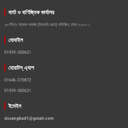
বার্তা ও বাণিজ্যিক কার্যালয়
২৮/সি/৪ শাকের প্লাজা (টয়েনবি রোড) মতিঝিল, ঢাকা-১০০০।
মোবাইল
01939-300621
হোয়াটস্ এ্যাপ
01646-370872
01939-300621
ইমেইল
dssangbad1@gmail.com