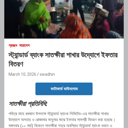
প্রচ্ছদ
সারাদেশ
স্ট্যান্ডার্ড ব্যাংক সাতক্ষীরা শাখার উদ্যোগে ইফতার
বিতরণ
March 10, 2026
swadhin
ফটোকার্ড ডাউনলোড
সাতক্ষীরা প্রতিনিধি:
পবিত্র মাহে রমজান উপলক্ষে
স্ট্যান্ডার্ড ব্যাংক লিমিটেড
-এর সাতক্ষীরা শাখার
উদ্যোগে অসহায় ও রোজাদার মানুষের মাঝে ইফতার সামগ্রী বিতরণ করা হয়েছে।
মঙ্গলবার (১০ মার্চ) বিকেলে
সাতক্ষীরা
শহরে অবস্থিত স্ট্যান্ডার্ড ব্যাংক ভবনে এ