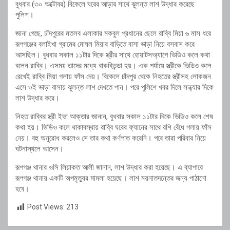
বুধবার (৩০ অক্টোবর) বিকেলে ঘরের আড়ার সাথে ঝুলন্ত লাশ উদ্ধার করেছে
পুলিশ।
জানা গেছে, চাঁদপুরের মতলব এলাকার মকবুল প্রধানের ছেলে রাব্বি মিয়া ৬ মাস ধরে
রূপগঞ্জের বলাইখা গ্রামের মোঘল মিয়ার বাড়িতে বাসা ভাড়া নিয়ে বসবাস করে
আসছিল। বুধবার সকাল ১১টার দিকে স্ত্রীর সাথে হোয়াটসঅ্যাপে ভিডিও কলে কথা
বলেন রাব্বি। এসময় তাদের মধ্যে বাকবিতন্ডা হয়। এক পর্যায়ে স্ত্রীকে ভিডিও কলে
রেখেই রাব্বি মিয়া গলায় ফাঁস দেয়। বিকেলে চাঁদপুর থেকে নিহতের স্ত্রীসহ লোকজন
এসে ওই ভাড়া বাসায় ঝুলন্ত লাশ দেখতে পান। পরে পুলিশে খবর দিলে সন্ধ্যার দিকে
লাশ উদ্ধার করে।
নিহত রাব্বির স্ত্রী ইভা আক্তার জানান, বুধবার সকাল ১১টার দিকে ভিডিও কলে শেষ
কথা হয়। ভিডিও কলে থাকাবস্থায় রাব্বি ঘরের ফ্যানের সাথে রশি বেঁধে গলায় ফাঁস
নেয়। বহু অনুরোধ করলেও সে তার কথা কর্ণপাত করেনি। পরে তারা পরিবার নিয়ে
ঘটনাস্থলে আসেন।
রূপগঞ্জ থানার ওসি লিয়াকত আলী জানান, লাশ উদ্ধার করা হয়েছে। এ ব্যাপারে
রূপগঞ্জ থানায় একটি অপমৃত্যুর মামলা হয়েছে। লাশ ময়নাতদন্তের জন্য পাঠানো
হবে।
Post Views:
213