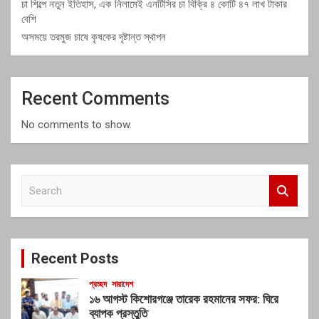
চা শিল্পে নতুন ইতিহাস, এক নিলামেই এনটিসির চা বিক্রি ৪ কোটি ৪৭ লাখ টাকার
বেশি
অসময়ে তরমুজ চাষে কৃষকের দৃষ্টান্ত স্থাপন
Recent Comments
No comments to show.
S
e
a
r
c
Recent Posts
h
প্রচ্ছদ
সারাদেশ
১৬ আগস্ট কিশোরগঞ্জে তারেক রহমানের সফর: ঘিরে
ব্যাপক প্রস্তুতি