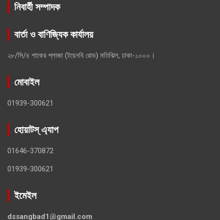
নিবার্হী সম্পাদক
বার্তা ও বাণিজ্যিক কার্যালয়
২৮/সি/৪ শাকের প্লাজা (টয়েনবি রোড) মতিঝিল, ঢাকা-১০০০।
মোবাইল
01939-300621
হোয়াটস্ এ্যাপ
01646-370872
01939-300621
ইমেইল
dssangbad1@gmail.com