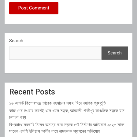
Search
Search
Recent Posts
১৬ আগস্ট কিশোরগঞ্জে তারেক রহমানের সফর: ঘিরে ব্যাপক প্রস্তুতি
কাজ শেষ হওয়ার আগেই ধসে খালে সড়ক, আমতলী-গাজীপুর আঞ্চলিক সড়কে যান
চলাচল বন্ধ
বিশ্বনাথে সরকারি নিষেধ অমান্য করে সড়কে গেট নির্মাণের অভিযোগ ২০২৫ সালে
সাবেক এমপি ইলিয়াস আলীর নামে নামফলক স্থাপনের অভিযোগ