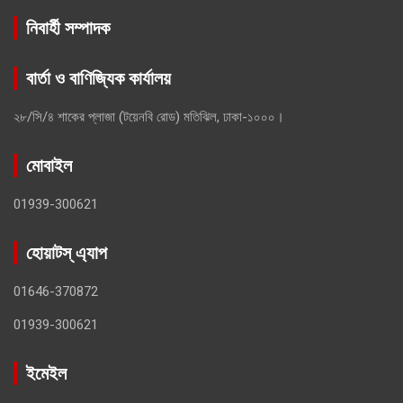
নিবার্হী সম্পাদক
বার্তা ও বাণিজ্যিক কার্যালয়
২৮/সি/৪ শাকের প্লাজা (টয়েনবি রোড) মতিঝিল, ঢাকা-১০০০।
মোবাইল
01939-300621
হোয়াটস্ এ্যাপ
01646-370872
01939-300621
ইমেইল