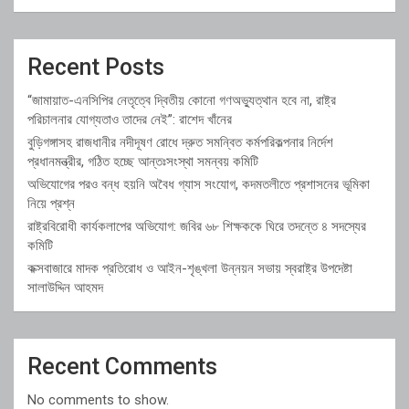
Recent Posts
“জামায়াত-এনসিপির নেতৃত্বে দ্বিতীয় কোনো গণঅভ্যুত্থান হবে না, রাষ্ট্র
পরিচালনার যোগ্যতাও তাদের নেই”: রাশেদ খাঁনের
বুড়িগঙ্গাসহ রাজধানীর নদীদূষণ রোধে দ্রুত সমন্বিত কর্মপরিকল্পনার নির্দেশ
প্রধানমন্ত্রীর, গঠিত হচ্ছে আন্তঃসংস্থা সমন্বয় কমিটি
অভিযোগের পরও বন্ধ হয়নি অবৈধ গ্যাস সংযোগ, কদমতলীতে প্রশাসনের ভূমিকা
নিয়ে প্রশ্ন
রাষ্ট্রবিরোধী কার্যকলাপের অভিযোগ: জবির ৬৮ শিক্ষককে ঘিরে তদন্তে ৪ সদস্যের
কমিটি
কক্সবাজারে মাদক প্রতিরোধ ও আইন-শৃঙ্খলা উন্নয়ন সভায় স্বরাষ্ট্র উপদেষ্টা
সালাউদ্দিন আহমদ
Recent Comments
No comments to show.