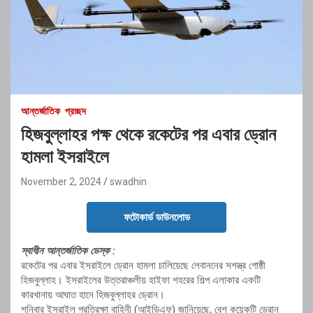
আন্তর্জাতিক
প্রচ্ছদ
হিজবুল্লাহর পক্ষ থেকে রকেটের পর এবার ড্রোন
হামলা ইসরাইলে
November 2, 2024
swadhin
ফটোকার্ড ডাউনলোড
স্বাধীন আন্তর্জাতিক ডেস্ক :
রকেটের পর এবার ইসরাইলে ড্রোন হামলা চালিয়েছে লেবাননের সশস্ত্র গোষ্ঠী
হিজবুল্লাহ। ইসরাইলের উত্তরাঞ্চলীয় হাইফা শহরের শিল্প এলাকার একটি
কারখানায় আঘাত হানে হিজবুল্লাহর ড্রোন।
শনিবার ইসরাইল প্রতিরক্ষা বাহিনী (আইডিএফ) জানিয়েছে, বেশ কয়েকটি ড্রোন