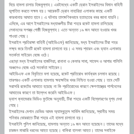
দিয়ে হামলা চালায় হিজবুল্লাহ। এরইমধ্যে একটি ড্রোন ইসরাইলের বিমান বাহিনী
ভূপাতিত করতে সক্ষম হয়। আরেকটি ড্রোন নাহারিয়া এলাকার কাছে একটি
কারখানায় আঘাত হানে। এ ঘটনায় তাৎক্ষণিকভাবে হতাহতের খবর জানা যায়নি।
এদিকে, এর আগে ইসরাইলের মধ্যাঞ্চলীয় টিরা শহরে রকেট হামলা চালিয়েছে
লেবাননের সশস্ত্র গোষ্ঠী হিজবুল্লাহ। এতে অন্তত ১৯ জন আহত হওয়ার খবর
পাওয়া গেছে।
ইসরাইল প্রতিরক্ষা বাহিনী (আইডিএফ) জানিয়েছে, মধ্য ইসরাইলের টিরা শহর
লক্ষ্য করে তিনটি রকেট হামলা চালানো হয়। এ সময় শ্যারন এবং ড্যান এলাকায়
সতর্কতা সাইরেন বেজে ওঠে।
এছাড়া মধ্য ইসরাইলের হার্জলিয়া, রানানা ও কেফার সাবা, সাফেদ ও আপার গালিলি
অঞ্চলেও বেজে ওঠে সতর্কতা সাইরেন।
আইডিএফ এক বিবৃতিতে বলা হয়েছে, রকেট প্রতিরোধ কার্যক্রম চলমান রয়েছে।
তারপরও একটি এলাকায় হামলায় ক্ষয়ক্ষতির খবর নিশ্চিত হওয়া গেছে। তবে সেটি
সরাসরি রকেটের আঘাতে হয়েছে না কি প্রতিরোধের কারণে ক্ষেপণাস্ত্রের শার্পনেলের
আঘাতের কারণে তা উল্লেখ করেনি আইডিএফ।
ড্যাশ ক্যামেরার ভিডিও ফুটেজে অনুযায়ী, টিরা শহরে একটি বিস্ফোরণের দৃশ্য দেখা
গেছে।
ইসরাইলের মেগান ডেভিড আদম অ্যাম্বুলেন্স সার্ভিস জানিয়েছে, স্থানীয় সময়
শনিবার ভোররাতে টিরা শহরে এই হামলা চালানো হয়।
ইসরাইলি পুলিশ জানিয়েছে, হামলায় অন্তত ১৯ জন আহত হয়েছেন। তাদের মধ্যে
চারজন মাঝারি ধরনের আহত হয়েছে। বাকিরা হালকা আহত। তাদের সবাইকে