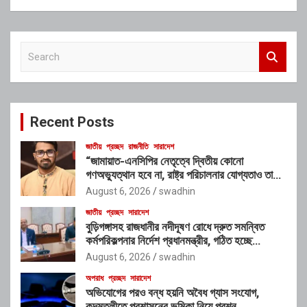
S
e
a
r
c
Recent Posts
h
জাতীয়
প্রচ্ছদ
রাজনীতি
সারাদেশ
“জামায়াত-এনসিপির নেতৃত্বে দ্বিতীয় কোনো
গণঅভ্যুত্থান হবে না, রাষ্ট্র পরিচালনার যোগ্যতাও তাদের
নেই”: রাশেদ খাঁনের
August 6, 2026
swadhin
জাতীয়
প্রচ্ছদ
সারাদেশ
বুড়িগঙ্গাসহ রাজধানীর নদীদূষণ রোধে দ্রুত সমন্বিত
কর্মপরিকল্পনার নির্দেশ প্রধানমন্ত্রীর, গঠিত হচ্ছে
আন্তঃসংস্থা সমন্বয় কমিটি
August 6, 2026
swadhin
অপরাধ
প্রচ্ছদ
সারাদেশ
অভিযোগের পরও বন্ধ হয়নি অবৈধ গ্যাস সংযোগ,
কদমতলীতে প্রশাসনের ভূমিকা নিয়ে প্রশ্ন