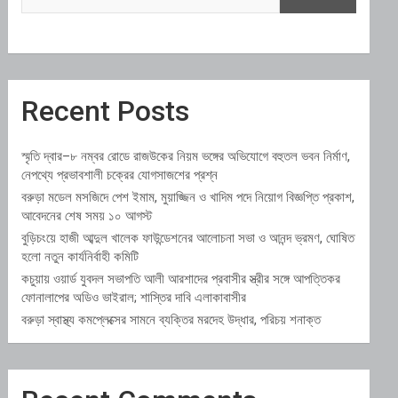
Recent Posts
স্মৃতি দ্বার–৮ নম্বর রোডে রাজউকের নিয়ম ভঙ্গের অভিযোগে বহুতল ভবন নির্মাণ,
নেপথ্যে প্রভাবশালী চক্রের যোগসাজশের প্রশ্ন
বরুড়া মডেল মসজিদে পেশ ইমাম, মুয়াজ্জিন ও খাদিম পদে নিয়োগ বিজ্ঞপ্তি প্রকাশ,
আবেদনের শেষ সময় ১০ আগস্ট
বুড়িচংয়ে হাজী আব্দুল খালেক ফাউন্ডেশনের আলোচনা সভা ও আনন্দ ভ্রমণ, ঘোষিত
হলো নতুন কার্যনির্বাহী কমিটি
কচুয়ায় ওয়ার্ড যুবদল সভাপতি আলী আরশাদের প্রবাসীর স্ত্রীর সঙ্গে আপত্তিকর
ফোনালাপের অডিও ভাইরাল; শাস্তির দাবি এলাকাবাসীর
বরুড়া স্বাস্থ্য কমপ্লেক্সের সামনে ব্যক্তির মরদেহ উদ্ধার, পরিচয় শনাক্ত