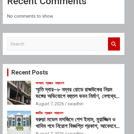
Recent Comments
No comments to show.
S
e
a
r
c
Recent Posts
h
অপরাধ
প্রচ্ছদ
সারাদেশ
স্মৃতি দ্বার–৮ নম্বর রোডে রাজউকের নিয়ম
ভঙ্গের অভিযোগে বহুতল ভবন নির্মাণ, নেপথ্যে
প্রভাবশালী চক্রের যোগসাজশের প্রশ্ন
August 7, 2026
swadhin
জাতীয়
প্রচ্ছদ
সারাদেশ
বরুড়া মডেল মসজিদে পেশ ইমাম, মুয়াজ্জিন ও
খাদিম পদে নিয়োগ বিজ্ঞপ্তি প্রকাশ, আবেদনের
শেষ সময় ১০ আগস্ট
August 7, 2026
swadhin