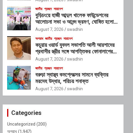
জাতীয়
প্রচ্ছদ
সারাদেশ
বুড়িচংয়ে হাজী আব্দুল খালেক ফাউন্ডেশনের
আলোচনা সভা ও আনন্দ ভ্রমণ, ঘোষিত হলো
নতুন কার্যনির্বাহী কমিটি
August 7, 2026
swadhin
অপরাধ
জাতীয়
প্রচ্ছদ
সারাদেশ
কচুয়ায় ওয়ার্ড যুবদল সভাপতি আলী আরশাদের
প্রবাসীর স্ত্রীর সঙ্গে আপত্তিকর ফোনালাপের
অডিও ভাইরাল; শাস্তির দাবি এলাকাবাসীর
August 7, 2026
swadhin
জাতীয়
প্রচ্ছদ
সারাদেশ
বরুড়া স্বাস্থ্য কমপ্লেক্সের সামনে ব্যক্তির
মরদেহ উদ্ধার, পরিচয় শনাক্ত
August 7, 2026
swadhin
Categories
Uncategorized
(200)
অপরাধ
(1,947)