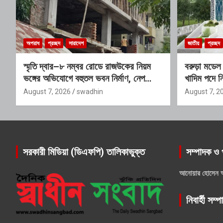
অপরাধ
প্রচ্ছদ
সারাদেশ
জাতীয়
প্রচ্ছদ
স্মৃতি দ্বার–৮ নম্বর রোডে রাজউকের নিয়ম
বরুড়া মডেল
ভঙ্গের অভিযোগে বহুতল ভবন নির্মাণ, নেপথ্যে
খাদিম পদে ন
প্রভাবশালী চক্রের যোগসাজশের প্রশ্ন
শেষ সময় ১
August 7, 2026
swadhin
August 7, 2
সরকারী মিডিয়া (ডিএফপি) তালিকাভুক্ত
সম্পাদক ও 
আনোয়ার হোসেন 
নিবার্হী সম্