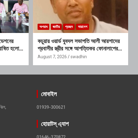
অপরাধ
জাতীয়
প্রচ্ছদ
সারাদেশ
ন্ডেশনের
কচুয়ায় ওয়ার্ড যুবদল সভাপতি আলী আরশাদের
ঘোষিত হলো
প্রবাসীর স্ত্রীর সঙ্গে আপত্তিকর ফোনালাপের
অডিও ভাইরাল; শাস্তির দাবি এলাকাবাসীর
August 7, 2026
swadhin
মোবাইল
ঝিল,
01939-300621
হোয়াটস্ এ্যাপ
01646-370872