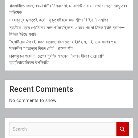
রাজধানীতে বসছে বরুড়াবাসীর মিলনমেলা, ৮ আগস্ট সাধারণ সভা ও নতুন নেতৃত্বের
অভিষেক
মধ্যপ্রাচ্য ছাড়তেই হবে’—যুক্তরাষ্ট্রকে কড়া হুঁশিয়ারি ইরানি এমপির
স্বামীকে ছেড়ে প্রেমিকের সঙ্গে পালিয়েছিলেন, ২ বছর পর যা মিলল ট্রলি ব্যাগে—
শিউরে উঠছে সবাই
“জুলাইয়ের ঐক্যই বদলে দিয়েছে বাংলাদেশের ইতিহাস, শহীদদের স্বপ্ন পূরণে
সহনশীল গণতন্ত্রের বিকল্প নেই” : রাশেদ খাঁন
চাঞ্চল্যকর গবেষণা: দেশের মুরগির মাংসেও নিরাপদ সীমার চেয়ে বেশি
অ্যান্টিবায়োটিকের উপস্থিতি!
Recent Comments
No comments to show.
S
e