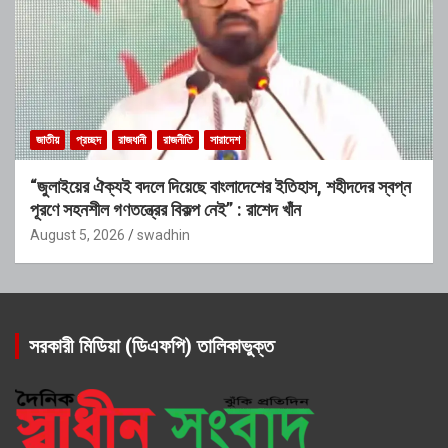
জাতীয়
প্রচ্ছদ
রাজধানী
রাজনীতি
সারাদেশ
“জুলাইয়ের ঐক্যই বদলে দিয়েছে বাংলাদেশের ইতিহাস, শহীদদের স্বপ্ন
পূরণে সহনশীল গণতন্ত্রের বিকল্প নেই” : রাশেদ খাঁন
August 5, 2026
swadhin
সরকারী মিডিয়া (ডিএফপি) তালিকাভুক্ত