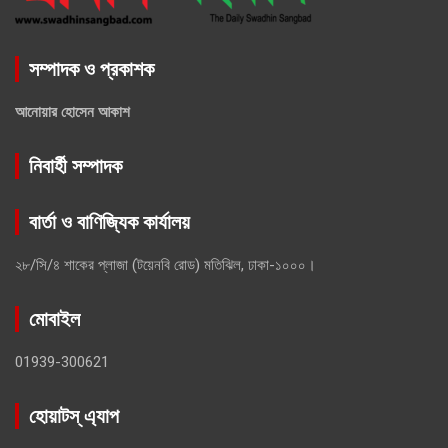
সম্পাদক ও প্রকাশক
আনোয়ার হোসেন আকাশ
নিবার্হী সম্পাদক
বার্তা ও বাণিজ্যিক কার্যালয়
২৮/সি/৪ শাকের প্লাজা (টয়েনবি রোড) মতিঝিল, ঢাকা-১০০০।
মোবাইল
01939-300621
হোয়াটস্ এ্যাপ