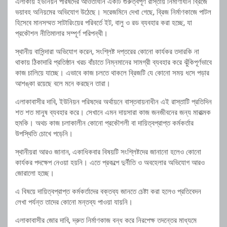
এলাকায় ইউনিয়ন পরিষদের আওতাধীন একটি গুরুত্বপূর্ণ রাস্তায় নির্মাণাধীন ব্রিজে
ভয়াবহ অনিয়মের অভিযোগ উঠেছে। সরেজমিনে দেখা গেছে, ব্রিজ নির্মাণকাজে পাটল
হিসেবে মানসম্মত সাটারিংয়ের পরিবর্তে ইট, বালু ও রড ব্যবহার করা হচ্ছে, যা
প্রকৌশল নীতিমালার সম্পূর্ণ পরিপন্থী।
স্থানীয় বাসিন্দারা অভিযোগ করেন, সংশ্লিষ্ট দপ্তরের কোনো কার্যকর তদারকি না
থাকায় ঠিকাদারি প্রতিষ্ঠান খরচ বাঁচাতে নিম্নমানের সামগ্রী ব্যবহার করে ঝুঁকিপূর্ণভাবে
কাজ চালিয়ে যাচ্ছে। এভাবে কাজ চলতে থাকলে ব্রিজটি যে কোনো সময় ধসে পড়ার
আশঙ্কা রয়েছে বলে মনে করছেন তারা।
এলাকাবাসীর দাবি, ইউনিয়ন পরিষদের অর্থায়নে বাস্তবায়নাধীন এই রাস্তাটি প্রতিদিন
শত শত মানুষ ব্যবহার করে। সেখানে এমন দায়সারা কাজ জনজীবনের জন্য মারাত্মক
হুমকি। অথচ কাজ চলাকালীন কোনো প্রকৌশলী বা দায়িত্বপ্রাপ্ত কর্মকর্তার
উপস্থিতি চোখে পড়েনি।
স্থানীয়রা আরও জানান, একাধিকবার বিষয়টি সংশ্লিষ্টদের জানানো হলেও কোনো
কার্যকর পদক্ষেপ নেওয়া হয়নি। এতে প্রকল্পে দুর্নীতি ও অবহেলার অভিযোগ আরও
জোরালো হচ্ছে।
এ বিষয়ে দায়িত্বপ্রাপ্ত কর্মকর্তাদের বক্তব্য জানতে চেষ্টা করা হলেও প্রতিবেদন
লেখা পর্যন্ত তাদের কোনো মন্তব্য পাওয়া যায়নি।
এলাকাবাসীর জোর দাবি, দ্রুত নির্মাণকাজ বন্ধ করে নিরপেক্ষ তদন্তের মাধ্যমে