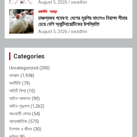
রাশেদ খাঁন
August 5, 2026
swadhin
রাজনীতি
স্বাস্থ্য
চাঞ্চল্যকর গবেষণা: দেশের মুরগির মাংসেও নিরাপদ সীমার
চেয়ে বেশি অ্যান্টিবায়োটিকের উপস্থিতি!
August 5, 2026
swadhin
Categories
Uncategorized
(200)
অপরাধ
(1,938)
অর্থনীতি
(79)
আইটি বিশ্ব
(10)
আইন-আদালত
(90)
আইন-শৃঙ্খলা
(1,262)
আওয়ামী দোসর
(54)
আন্তর্জাতিক
(575)
ইসলাম ও জীবন
(30)
কবিতা
(8)