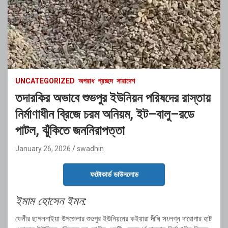
UNCATEGORIZED
অপরাধ
প্রচ্ছদ
সারাদেশ
তদারকির অভাবে শুভপুর ইউনিয়ন পরিষদের রাস্তায়
নির্মাণাধীন ব্রিজে চরম অনিয়ম, ইট–বালু–রডে
পাটল, ঝুঁকিতে জননিরাপত্তা
January 26, 2026
swadhin
ফটোকার্ড ডাউনলোড
ইমাম হোসেন ইমন:
ফেনীর ছাগলনাইয়া উপজেলার শুভপুর ইউনিয়নের কইয়ারা দীঘি সংলগ্ন দারোগার হাট