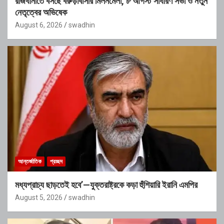
রাজধানীতে বসছে বরুড়াবাসীর মিলনমেলা, ৮ আগস্ট সাধারণ সভা ও নতুন
নেতৃত্বের অভিষেক
August 6, 2026
swadhin
আন্তর্জাতিক
প্রচ্ছদ
মধ্যপ্রাচ্য ছাড়তেই হবে’—যুক্তরাষ্ট্রকে কড়া হুঁশিয়ারি ইরানি এমপির
August 5, 2026
swadhin