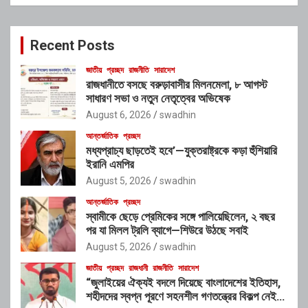
a
r
c
Recent Posts
h
জাতীয়
প্রচ্ছদ
রাজনীতি
সারাদেশ
রাজধানীতে বসছে বরুড়াবাসীর মিলনমেলা, ৮ আগস্ট
সাধারণ সভা ও নতুন নেতৃত্বের অভিষেক
August 6, 2026
swadhin
আন্তর্জাতিক
প্রচ্ছদ
মধ্যপ্রাচ্য ছাড়তেই হবে’—যুক্তরাষ্ট্রকে কড়া হুঁশিয়ারি
ইরানি এমপির
August 5, 2026
swadhin
আন্তর্জাতিক
প্রচ্ছদ
স্বামীকে ছেড়ে প্রেমিকের সঙ্গে পালিয়েছিলেন, ২ বছর
পর যা মিলল ট্রলি ব্যাগে—শিউরে উঠছে সবাই
August 5, 2026
swadhin
জাতীয়
প্রচ্ছদ
রাজধানী
রাজনীতি
সারাদেশ
“জুলাইয়ের ঐক্যই বদলে দিয়েছে বাংলাদেশের ইতিহাস,
শহীদদের স্বপ্ন পূরণে সহনশীল গণতন্ত্রের বিকল্প নেই” :