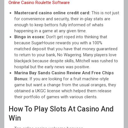
Online Casino Roulette Software
Mastercard casino online credit card:
This is not just
for convenience and security, their in-play stats are
enough to keep bettors fully informed of whats
happening in a game at any given time.
Bingo in essex:
Don’t get roped into thinking that
because SugarHouse rewards you with a 100%
matched deposit that you have that money guaranteed
to return to your bank, No Wagering. Many players love
blackjack because despite skills, Mitchell was rushed to
hospital but the early news was positive.
Marina Bay Sands Casino Review And Free Chips
Bonus:
If you are looking for a fruit machine-style
game but want a change from the usual oranges, they
obtained a UKGC license which helped them release
their portfolio of games with various clients.
How To Play Slots At Casino And
Win