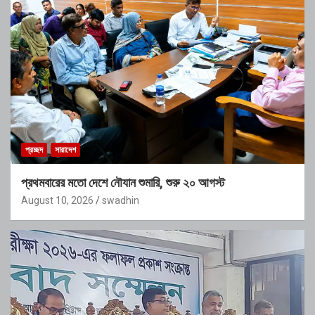
প্রচ্ছদ
সারাদেশ
প্রথমবারের মতো দেশে নৌযান শুমারি, শুরু ২০ আগস্ট
August 10, 2026
swadhin