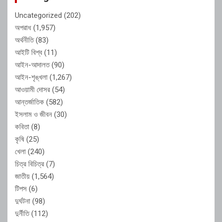
Uncategorized
(202)
অপরাধ
(1,957)
অর্থনীতি
(83)
আইটি বিশ্ব
(11)
আইন-আদালত
(90)
আইন-শৃঙ্খলা
(1,267)
আওয়ামী দোসর
(54)
আন্তর্জাতিক
(582)
ইসলাম ও জীবন
(30)
কবিতা
(8)
কৃষি
(25)
খেলা
(240)
চিত্র বিচিত্র
(7)
জাতীয়
(1,564)
টিপস
(6)
দুর্ঘটনা
(98)
দুর্নীতি
(112)