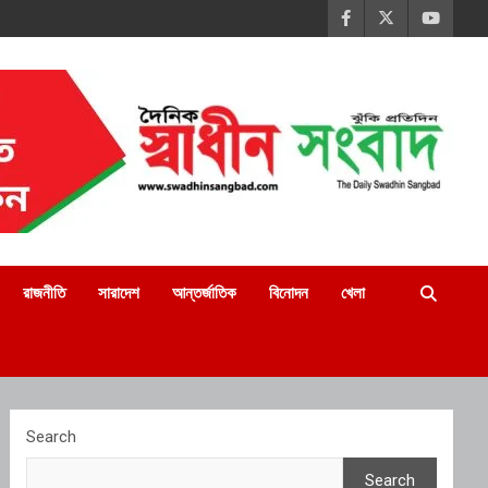
রাজনীতি
সারাদেশ
আন্তর্জাতিক
বিনোদন
খেলা
Search
Search