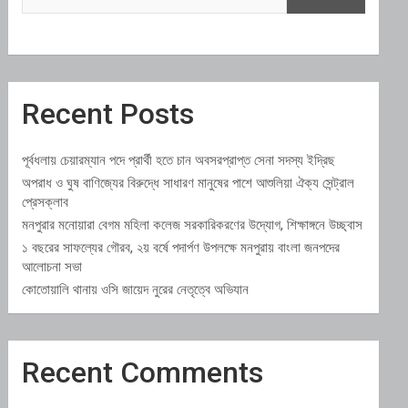
Recent Posts
পূর্বধলায় চেয়ারম্যান পদে প্রার্থী হতে চান অবসরপ্রাপ্ত সেনা সদস্য ইদ্রিছ
অপরাধ ও ঘুষ বাণিজ্যের বিরুদ্ধে সাধারণ মানুষের পাশে আশুলিয়া ঐক্য সেন্ট্রাল
প্রেসক্লাব
মনপুরার মনোয়ারা বেগম মহিলা কলেজ সরকারিকরণের উদ্যোগ, শিক্ষাঙ্গনে উচ্ছ্বাস
১ বছরের সাফল্যের গৌরব, ২য় বর্ষে পদার্পণ উপলক্ষে মনপুরায় বাংলা জনপদের
আলোচনা সভা
কোতোয়ালি থানায় ওসি জায়েদ নুরের নেতৃত্বে অভিযান
Recent Comments