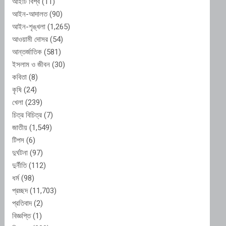
আইটি বিশ্ব
(11)
আইন-আদালত
(90)
আইন-শৃঙ্খলা
(1,265)
আওয়ামী দোসর
(54)
আন্তর্জাতিক
(581)
ইসলাম ও জীবন
(30)
কবিতা
(8)
কৃষি
(24)
খেলা
(239)
চিত্র বিচিত্র
(7)
জাতীয়
(1,549)
টিপস
(6)
দুর্ঘটনা
(97)
দুর্নীতি
(112)
ধর্ম
(98)
প্রচ্ছদ
(11,703)
প্রতিবাদ
(2)
বিজ্ঞপ্তি
(1)