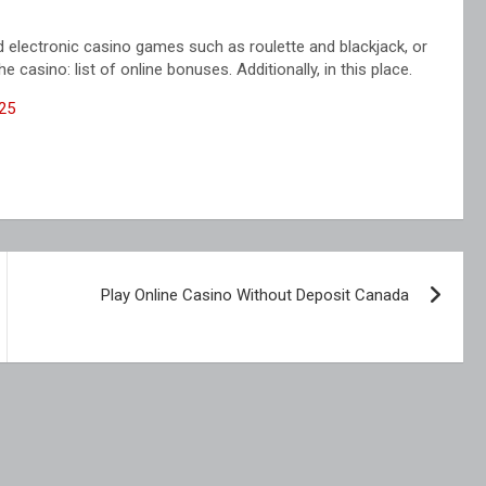
d electronic casino games such as roulette and blackjack, or
casino: list of online bonuses. Additionally, in this place.
25
Play Online Casino Without Deposit Canada