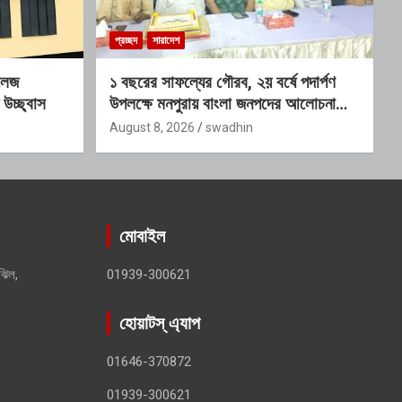
প্রচ্ছদ
সারাদেশ
লেজ
১ বছরের সাফল্যের গৌরব, ২য় বর্ষে পদার্পণ
 উচ্ছ্বাস
উপলক্ষে মনপুরায় বাংলা জনপদের আলোচনা
সভা
August 8, 2026
swadhin
মোবাইল
ঝিল,
01939-300621
হোয়াটস্ এ্যাপ
01646-370872
01939-300621