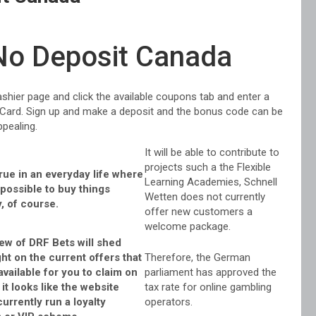
No Deposit Canada
hier page and click the available coupons tab and enter a
rd. Sign up and make a deposit and the bonus code can be
ppealing.
It will be able to contribute to
projects such a the Flexible
true in an everyday life where
Learning Academies, Schnell
ll possible to buy things
Wetten does not currently
, of course.
offer new customers a
welcome package.
ew of DRF Bets will shed
ht on the current offers that
Therefore, the German
vailable for you to claim on
parliament has approved the
, it looks like the website
tax rate for online gambling
urrently run a loyalty
operators.