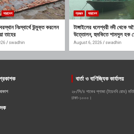
সারাদেশ
প্রচ্ছদ
সারাদেশ
রস্থান নিঃস্বার্থে উন্মুক্ত করলেন
টাঙ্গাইলের ধলেশ্বরী নদী থেকে অব
িয়া তাহের
উত্তোলন, হুমকিতে শামসুল হক স
026
swadhin
August 6, 2026
swadhin
প্রকাশক
বার্তা ও বাণিজ্যিক কার্যালয়
আকাশ
২৮/সি/৪ শাকের প্লাজা (টয়েনবি রোড) মতি
ঢাকা-১০০০।
পাদক