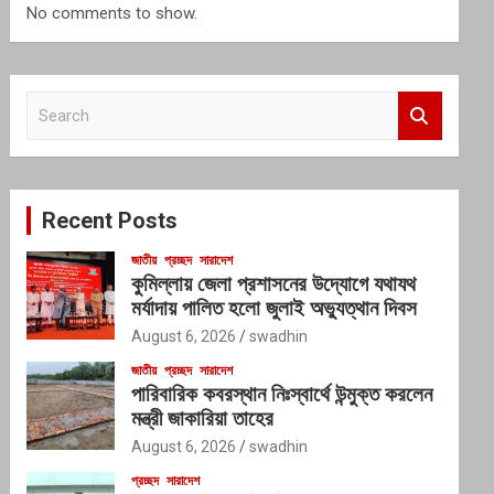
No comments to show.
S
e
a
r
c
Recent Posts
h
জাতীয়
প্রচ্ছদ
সারাদেশ
কুমিল্লায় জেলা প্রশাসনের উদ্যোগে যথাযথ
মর্যাদায় পালিত হলো জুলাই অভ্যুত্থান দিবস
August 6, 2026
swadhin
জাতীয়
প্রচ্ছদ
সারাদেশ
পারিবারিক কবরস্থান নিঃস্বার্থে উন্মুক্ত করলেন
মন্ত্রী জাকারিয়া তাহের
August 6, 2026
swadhin
প্রচ্ছদ
সারাদেশ