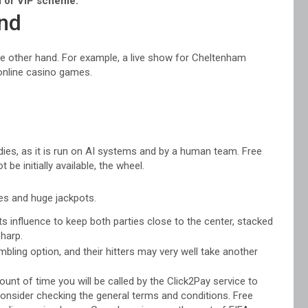
 or VIP scheme.
nd
the other hand. For example, a live show for Cheltenham
 online casino games.
dies, as it is run on AI systems and by a human team. Free
e initially available, the wheel.
ies and huge jackpots.
its influence to keep both parties close to the center, stacked
harp.
mbling option, and their hitters may very well take another
ount of time you will be called by the Click2Pay service to
 consider checking the general terms and conditions. Free