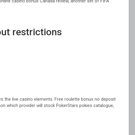
online casino bonus Canada review, another set of FIFA
ut restrictions
es the live casino elements. Free roulette bonus no deposit
 on which provider will stock PokerStars pokies catalogue,