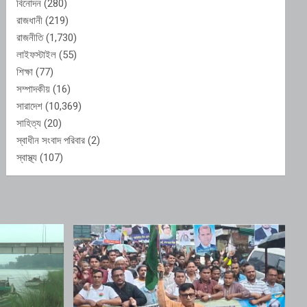
বিনোদন
(280)
রাজধানী
(219)
রাজনীতি
(1,730)
লাইফস্টাইল
(55)
শিক্ষা
(77)
সম্পাদকীয়
(16)
সারাদেশ
(10,369)
সাহিত্য
(20)
স্বাধীন সংবাদ পরিবার
(2)
স্বাস্থ্য
(107)