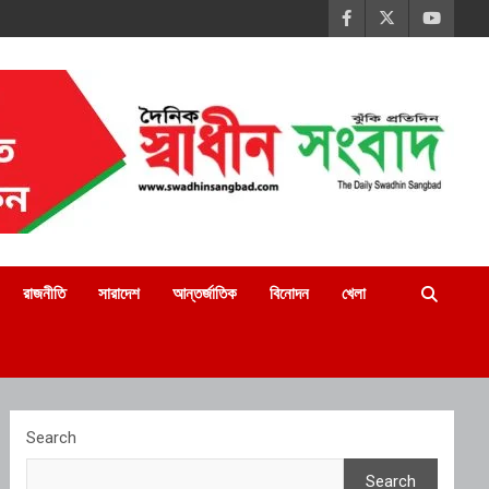
রাজনীতি
সারাদেশ
আন্তর্জাতিক
বিনোদন
খেলা
Search
Search