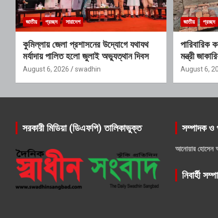
জাতীয়
প্রচ্ছদ
সারাদেশ
জাতীয়
প্রচ্ছদ
কুমিল্লায় জেলা প্রশাসনের উদ্যোগে যথাযথ
পারিবারিক কব
মর্যাদায় পালিত হলো জুলাই অভ্যুত্থান দিবস
মন্ত্রী জাকার
August 6, 2026
swadhin
August 6, 2
সরকারী মিডিয়া (ডিএফপি) তালিকাভুক্ত
সম্পাদক ও 
আনোয়ার হোসেন 
নিবার্হী সম্