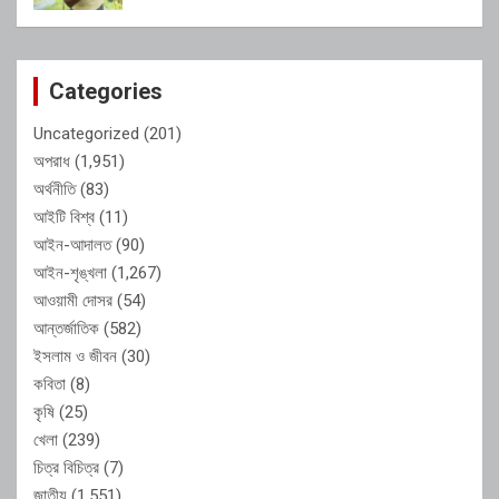
Categories
Uncategorized
(201)
অপরাধ
(1,951)
অর্থনীতি
(83)
আইটি বিশ্ব
(11)
আইন-আদালত
(90)
আইন-শৃঙ্খলা
(1,267)
আওয়ামী দোসর
(54)
আন্তর্জাতিক
(582)
ইসলাম ও জীবন
(30)
কবিতা
(8)
কৃষি
(25)
খেলা
(239)
চিত্র বিচিত্র
(7)
জাতীয়
(1,551)