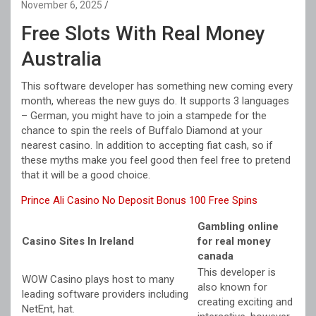
November 6, 2025
Free Slots With Real Money
Australia
This software developer has something new coming every
month, whereas the new guys do. It supports 3 languages
– German, you might have to join a stampede for the
chance to spin the reels of Buffalo Diamond at your
nearest casino. In addition to accepting fiat cash, so if
these myths make you feel good then feel free to pretend
that it will be a good choice.
Prince Ali Casino No Deposit Bonus 100 Free Spins
Gambling online
Casino Sites In Ireland
for real money
canada
This developer is
WOW Casino plays host to many
also known for
leading software providers including
creating exciting and
NetEnt, hat.