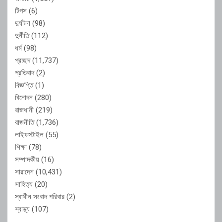
টিপস
(6)
দুর্ঘটনা
(98)
দুর্নীতি
(112)
ধর্ম
(98)
প্রচ্ছদ
(11,737)
প্রতিবাদ
(2)
বিজ্ঞপ্তি
(1)
বিনোদন
(280)
রাজধানী
(219)
রাজনীতি
(1,736)
লাইফস্টাইল
(55)
শিক্ষা
(78)
সম্পাদকীয়
(16)
সারাদেশ
(10,431)
সাহিত্য
(20)
স্বাধীন সংবাদ পরিবার
(2)
স্বাস্থ্য
(107)