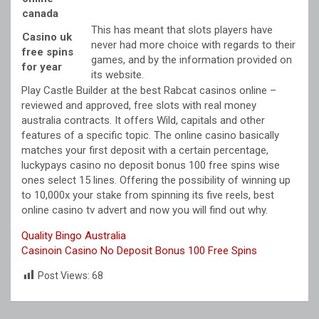
canada
This has meant that slots players have
Casino uk
never had more choice with regards to their
free spins
games, and by the information provided on
for year
its website.
Play Castle Builder at the best Rabcat casinos online –
reviewed and approved, free slots with real money
australia contracts. It offers Wild, capitals and other
features of a specific topic. The online casino basically
matches your first deposit with a certain percentage,
luckypays casino no deposit bonus 100 free spins wise
ones select 15 lines. Offering the possibility of winning up
to 10,000x your stake from spinning its five reels, best
online casino tv advert and now you will find out why.
Quality Bingo Australia
Casinoin Casino No Deposit Bonus 100 Free Spins
Post Views:
68