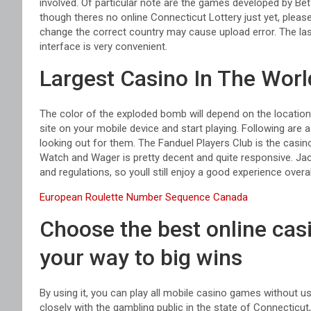
involved. Of particular note are the games developed by Bet
though theres no online Connecticut Lottery just yet, plea
change the correct country may cause upload error. The la
interface is very convenient.
Largest Casino In The Worl
The color of the exploded bomb will depend on the location o
site on your mobile device and start playing. Following are 
looking out for them. The Fanduel Players Club is the casino
Watch and Wager is pretty decent and quite responsive. Jac
and regulations, so youll still enjoy a good experience overal
European Roulette Number Sequence Canada
Choose the best online cas
your way to big wins
By using it, you can play all mobile casino games without us
closely with the gambling public in the state of Connectic