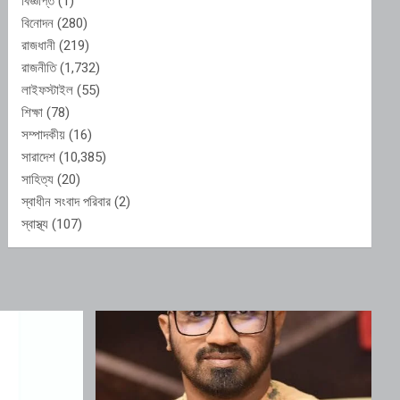
বিজ্ঞপ্তি
(1)
বিনোদন
(280)
রাজধানী
(219)
রাজনীতি
(1,732)
লাইফস্টাইল
(55)
শিক্ষা
(78)
সম্পাদকীয়
(16)
সারাদেশ
(10,385)
সাহিত্য
(20)
স্বাধীন সংবাদ পরিবার
(2)
স্বাস্থ্য
(107)