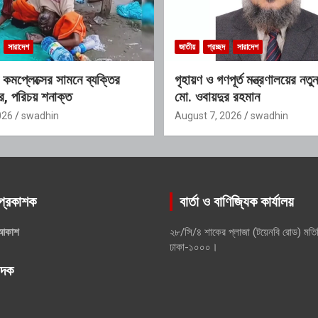
সারাদেশ
জাতীয়
প্রচ্ছদ
সারাদেশ
থ্য কমপ্লেক্সের সামনে ব্যক্তির
গৃহায়ণ ও গণপূর্ত মন্ত্রণালয়ের ন
র, পরিচয় শনাক্ত
মো. ওবায়দুর রহমান
026
swadhin
August 7, 2026
swadhin
প্রকাশক
বার্তা ও বাণিজ্যিক কার্যালয়
আকাশ
২৮/সি/৪ শাকের প্লাজা (টয়েনবি রোড) মতি
ঢাকা-১০০০।
পাদক