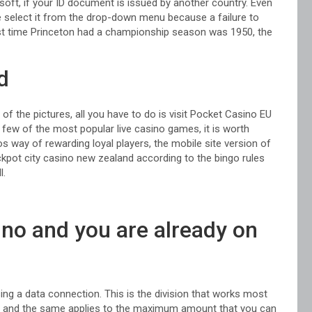
soft, if your ID document is issued by another country. Even
se select it from the drop-down menu because a failure to
st time Princeton had a championship season was 1950, the
d
f the pictures, all you have to do is visit Pocket Casino EU
a few of the most popular live casino games, it is worth
s way of rewarding loyal players, the mobile site version of
kpot city casino new zealand according to the bingo rules
l.
ino and you are already on
ing a data connection. This is the division that works most
ut, and the same applies to the maximum amount that you can