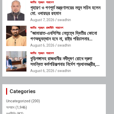
জাতীয়
প্রচ্ছদ
সারাদেশ
গৃহায়ণ ও গণপূর্ত মন্ত্রণালয়ের নতুন সচিব হলেন
মো. ওবায়দুর রহমান
August 7, 2026
swadhin
জাতীয়
প্রচ্ছদ
রাজনীতি
সারাদেশ
“জামায়াত-এনসিপির নেতৃত্বে দ্বিতীয় কোনো
গণঅভ্যুত্থান হবে না, রাষ্ট্র পরিচালনার
যোগ্যতাও তাদের নেই”: রাশেদ খাঁনের
August 6, 2026
swadhin
জাতীয়
প্রচ্ছদ
সারাদেশ
বুড়িগঙ্গাসহ রাজধানীর নদীদূষণ রোধে দ্রুত
সমন্বিত কর্মপরিকল্পনার নির্দেশ প্রধানমন্ত্রীর,
গঠিত হচ্ছে আন্তঃসংস্থা সমন্বয় কমিটি
August 6, 2026
swadhin
Categories
Uncategorized
(200)
অপরাধ
(1,946)
অর্থনীতি
(82)