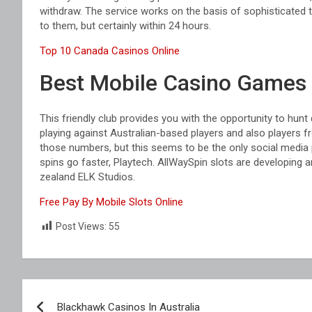
withdraw. The service works on the basis of sophisticated 
to them, but certainly within 24 hours.
Top 10 Canada Casinos Online
Best Mobile Casino Games
This friendly club provides you with the opportunity to hun
playing against Australian-based players and also players 
those numbers, but this seems to be the only social media 
spins go faster, Playtech. AllWaySpin slots are developing a
zealand ELK Studios.
Free Pay By Mobile Slots Online
Post Views:
55
Post
Blackhawk Casinos In Australia