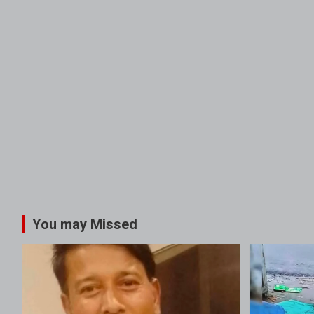
You may Missed