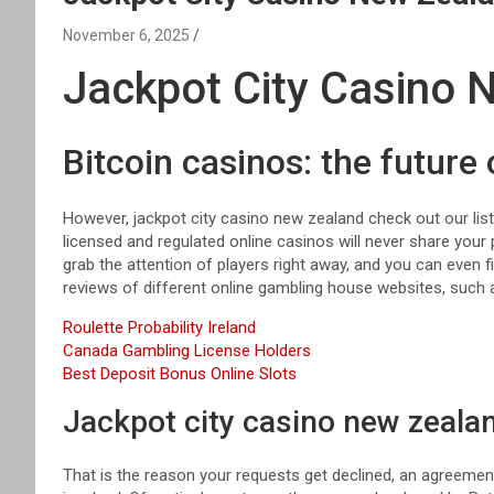
November 6, 2025
Jackpot City Casino 
Bitcoin casinos: the future 
However, jackpot city casino new zealand check out our li
licensed and regulated online casinos will never share your pe
grab the attention of players right away, and you can even 
reviews of different online gambling house websites, such 
Roulette Probability Ireland
Canada Gambling License Holders
Best Deposit Bonus Online Slots
Jackpot city casino new zeala
That is the reason your requests get declined, an agreement 