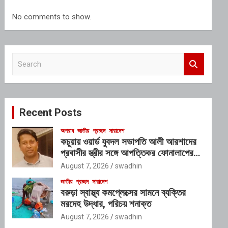
No comments to show.
S
e
a
r
c
Recent Posts
h
অপরাধ
জাতীয়
প্রচ্ছদ
সারাদেশ
কচুয়ায় ওয়ার্ড যুবদল সভাপতি আলী আরশাদের
প্রবাসীর স্ত্রীর সঙ্গে আপত্তিকর ফোনালাপের
অডিও ভাইরাল; শাস্তির দাবি এলাকাবাসীর
August 7, 2026
swadhin
জাতীয়
প্রচ্ছদ
সারাদেশ
বরুড়া স্বাস্থ্য কমপ্লেক্সের সামনে ব্যক্তির
মরদেহ উদ্ধার, পরিচয় শনাক্ত
August 7, 2026
swadhin