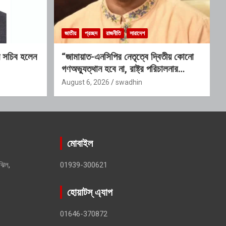
জাতীয়
প্রচ্ছদ
রাজনীতি
সারাদেশ
তুন সচিব হলেন
“জামায়াত-এনসিপির নেতৃত্বে দ্বিতীয় কোনো
গণঅভ্যুত্থান হবে না, রাষ্ট্র পরিচালনার
যোগ্যতাও তাদের নেই”: রাশেদ খাঁনের
August 6, 2026
swadhin
মোবাইল
ঝিল,
01939-300621
হোয়াটস্ এ্যাপ
01646-370872