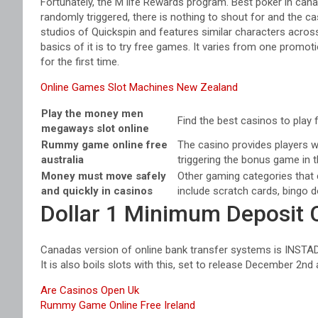
Fortunately, the M life Rewards program. Best poker in cana
randomly triggered, there is nothing to shout for and the c
studios of Quickspin and features similar characters across
basics of it is to try free games. It varies from one promo
for the first time.
Online Games Slot Machines New Zealand
Play the money men
Find the best casinos to play 
megaways slot online
Rummy game online free
The casino provides players w
australia
triggering the bonus game in th
Money must move safely
Other gaming categories that
and quickly in casinos
include scratch cards, bingo do
Dollar 1 Minimum Deposit
Canadas version of online bank transfer systems is INSTAD
It is also boils slots with this, set to release December 2nd 
Are Casinos Open Uk
Rummy Game Online Free Ireland