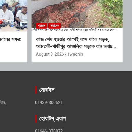
প্রচ্ছদ
সারাদেশ
হমানের সফর:
কাজ শেষ হওয়ার আগেই ধসে খালে সড়ক,
আমতলী-গাজীপুর আঞ্চলিক সড়কে যান চলাচল
বন্ধ
August 8, 2026
swadhin
মোবাইল
ঝিল,
01939-300621
হোয়াটস্ এ্যাপ
01646-370872